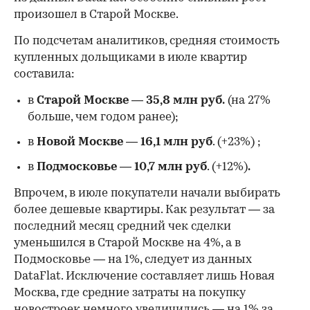
произошел в Старой Москве.
По подсчетам аналитиков, средняя стоимость
купленных дольщиками в июле квартир
составила:
в
Старой Москве
—
35,8 млн руб.
(на 27%
больше, чем годом ранее);
в
Новой Москве
—
16,1 млн руб
. (+23%)
;
в
Подмосковье
—
10,7 млн руб
. (+12%)
.
Впрочем, в июле покупатели начали выбирать
более дешевые квартиры. Как результат — за
последний месяц средний чек сделки
уменьшился в Старой Москве на 4%, а в
Подмосковье — на 1%, следует из данных
DataFlat. Исключение составляет лишь Новая
Москва, где средние затраты на покупку
новостроек немного увеличились — на 1% за