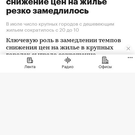
снижение цен на жилье
резко замедлилось
В июле число крупных городов с дешевеющим
жильем сократилось с 20 до 10
Ключевую роль в замедлении темпов
снижения цен на жилье в крупных
городах сыграло сокращение
предложения. В условиях
Лента
Радио
Офисы
сохраняющейся неопределенности
собственники отложили сделки. Еще
одна причина тренда — оживление
спроса