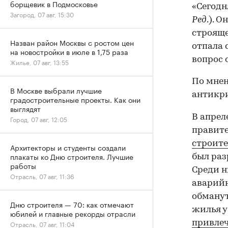
борщевик в Подмосковье
«Сегодн
Загород, 07 авг, 15:30
Ред
.). 
строяще
Назван район Москвы с ростом цен
отпала 
на новостройки в июле в 1,75 раза
вопрос 
Жилье, 07 авг, 13:55
По мнен
В Москве выбрали лучшие
антикр
градостроительные проекты. Как они
выглядят
В апрел
Город, 07 авг, 12:05
правите
строите
Архитекторы и студенты создали
плакаты ко Дню строителя. Лучшие
был раз
работы
Среди н
Отрасль, 07 авг, 11:36
аварийн
обманут
Дню строителя — 70: как отмечают
жилья у
юбилей и главные рекорды отрасли
привлеч
Отрасль, 07 авг, 11:04