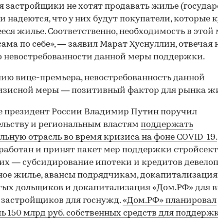
я застройщики не хотят продавать жилье (государ
Они надеются, что у них будут покупатели, которые 
еся жилье. Соответственно, необходимость в этой
сама по себе», — заявил Марат Хуснуллин, отвечая 
о невостребованности данной меры поддержки.
ию вице-премьера, невостребованность данной
изисной меры — позитивный фактор для рынка жи
е президент России Владимир Путин поручил
льству и региональным властям
поддержать
льную отрасль во время кризиса на фоне COVID-19.
работан и принят пакет мер поддержки стройсект
их — субсидирование ипотеки и кредитов девелоп
ое жилье, авансы подрядчикам, докапитализация
ых дольщиков и докапитализация «Дом.РФ» для 
 застройщиков для госнужд.
«Дом.РФ» планировал
ь 150 млрд руб. собственных средств для поддерж