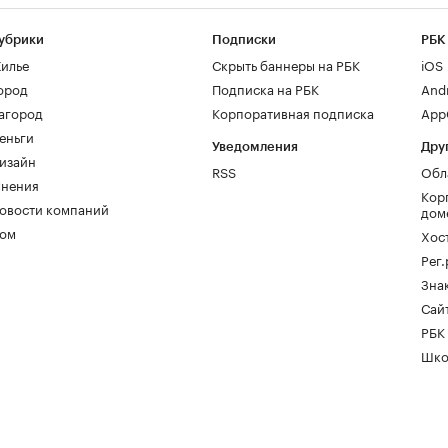
убрики
Подписки
РБК
илье
Скрыть баннеры на РБК
iOS
ород
Подписка на РБК
And
агород
Корпоративная подписка
AppG
еньги
Уведомления
Дру
изайн
RSS
Обл
нения
Кор
овости компаний
дом
ом
Хос
Рег
Зна
Сайт
РБК
Шко