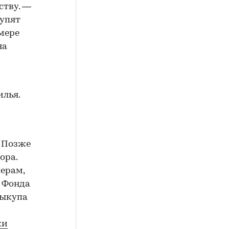
ству. —
купят
 мере
на
лья.
Позже
ора.
ерам,
 Фонда
выкупа
ки