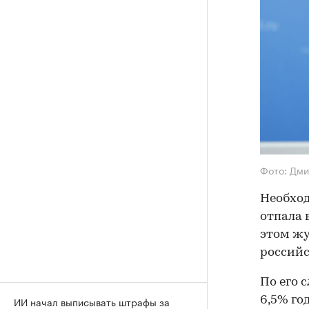
Фото: Дм
Необход
отпала 
этом жу
российс
По его 
6,5% го
ИИ начал выписывать штрафы за