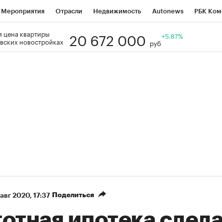
Мероприятия
Отрасли
Недвижимость
Autonews
РБК Ком
20 672 000
 цена квартиры
Образование
РБК Курсы
РБК Life
Тренды
+5.87%
Визионеры
Н
вских новостройках
руб
Дискуссионный клуб
Исследования
Кредитные рейтинги
Фр
Спецпроекты
Проверка контрагентов
Политика
Экономи
к наличной валюты
Поделиться
 авг 2020, 17:37
готная ипотека сдел