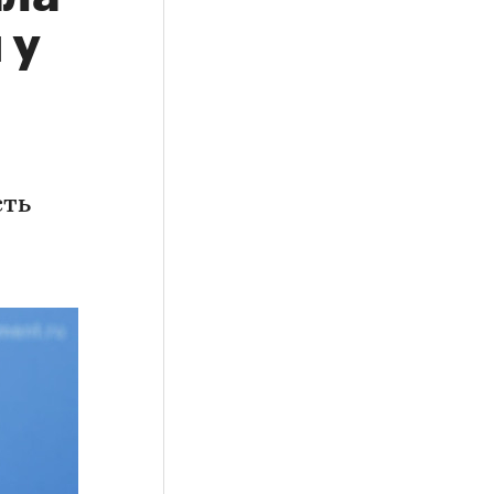
 у
сть