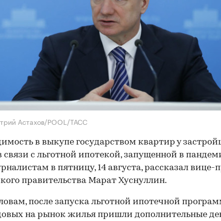
итрий Астахов/POOL/ТАСС
имость в выкупе государством квартир у застро
в связи с льготной ипотекой, запущенной в пандем
рналистам в пятницу, 14 августа, рассказал вице-
кого правительства Марат Хуснуллин.
словам, после запуска льготной ипотечной програ
довых на рынок жилья пришли дополнительные ден