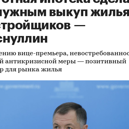
нужным выкуп жилья
стройщиков —
снуллин
ению вице-премьера, невостребованно
й антикризисной меры — позитивный
р для рынка жилья