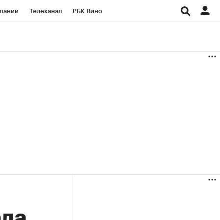
пании
Телеканал
РБК Вино
ациональные проекты
Город
аншизы
Газета
ка
Бизнес
ала