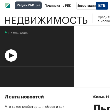
Подписка на РБК
Инвестиции
НЕДВИЖИМОСТЬ
Средняя
Спорт
Школа управления РБК
РБК 
в моско
Стиль
Крипто
РБК Бизнес-среда
Прямой эфир
Спецпроекты СПб
Конференции СПб
Технологии и медиа
Финансы
Рыно
Лента новостей
Жилье
⁠,
14
Что такое клейстер для обоев и как
Ль