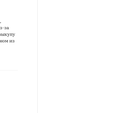
,
з-за
 выкупу
дном из