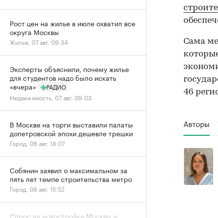
строите
обеспе
Рост цен на жилье в июле охватил все
округа Москвы
Сама ме
Жилье, 07 авг, 09:34
которые
экономи
Эксперты объяснили, почему жилье
для студентов надо было искать
государ
«вчера»
РАДИО
46 реги
Недвижимость, 07 авг, 09:03
Авторы
В Москве на торги выставили палаты
допетровской эпохи дешевле трешки
Город, 06 авг, 18:07
Собянин заявил о максимальном за
пять лет темпе строительства метро
Город, 06 авг, 15:52
Спрос на новостройки Москвы и