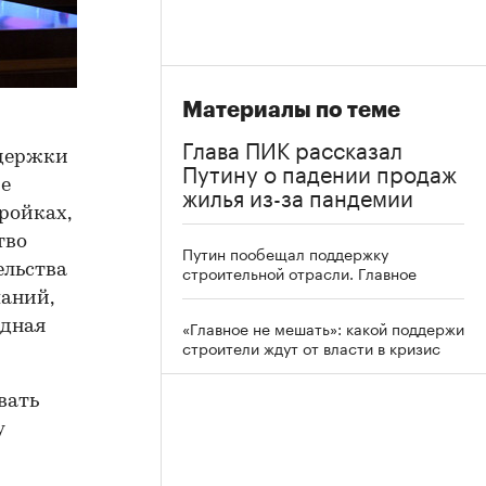
Материалы по теме
Глава ПИК рассказал
ддержки
Путину о падении продаж
ие
жилья из-за пандемии
ройках,
тво
Путин пообещал поддержку
ельства
строительной отрасли. Главное
аний,
«Главное не мешать»: какой поддержи
едная
строители ждут от власти в кризис
вать
у