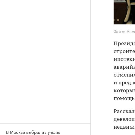
Фото: Але
Презид
строите
ипотеки
аварийн
отменил
и предл
которым
помощь
Рассказ
девелоп
недвиж
В Москве выбрали лучшие