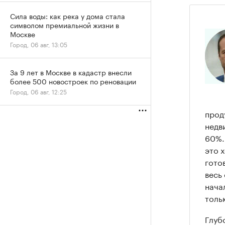
Сила воды: как река у дома стала
символом премиальной жизни в
Москве
Город, 06 авг, 13:05
За 9 лет в Москве в кадастр внесли
более 500 новостроек по реновации
Город, 06 авг, 12:25
прод
недв
60%.
это 
гото
весь
нача
тольк
Глуб