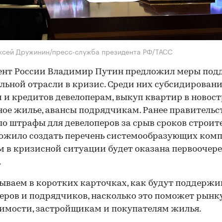
ксей Дружинин/пресс-служба президента РФ/ТАСС
ент России Владимир Путин предложил меры по
льной отрасли в кризис. Среди них субсидирован
 и кредитов девелоперам, выкуп квартир в новост
ое жилье, авансы подрядчикам. Ранее правительс
о штрафы для девелоперов за срыв сроков строит
ожило создать перечень системообразующих комп
 в кризисной ситуации будет оказана первоочер
.
ываем в коротких карточках, как будут поддержи
еров и подрядчиков, насколько это поможет рынк
имости, застройщикам и покупателям жилья.