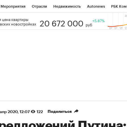
Мероприятия
Отрасли
Недвижимость
Autonews
РБК Ком
20 672 000
 цена квартиры
 РБК
РБК Образование
РБК Курсы
РБК Life
+5.87%
Тренды
Виз
вских новостройках
руб
ь
Крипто
РБК Бизнес-среда
Дискуссионный клуб
Исследо
зета
Спецпроекты СПб
Конференции СПб
Спецпроекты
кономика
Бизнес
Технологии и медиа
Финансы
Рынок на
(+90,83%)
(+34,83%)
5 450
АФК «Система» ₽12
Купить
К
ПСБ к 29.07.27
прогноз БКС к 15.07.27
Поделиться
 апр 2020, 12:07
122
предложений Путина: