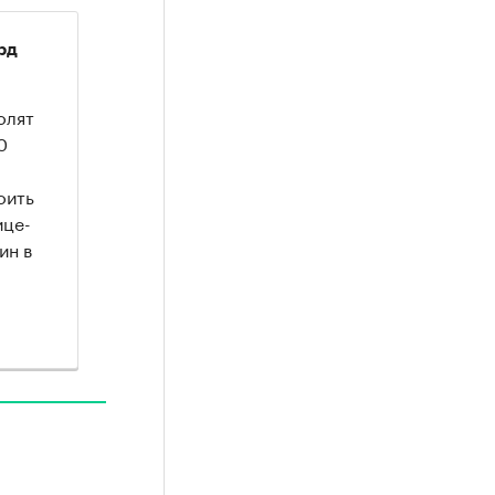
рд
олят
0
оить
ице-
ин в