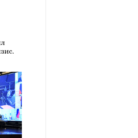
ил
зис.