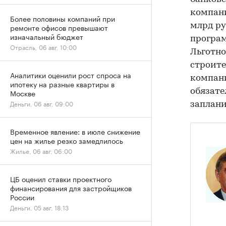
компани
Более половины компаний при
млрд ру
ремонте офисов превышают
изначальный бюджет
програм
Отрасль, 06 авг, 10:00
Льготно
строите
Аналитики оценили рост спроса на
компани
ипотеку на разные квартиры в
обязате
Москве
Деньги, 06 авг, 09:00
заплани
Временное явление: в июле снижение
цен на жилье резко замедлилось
Жилье, 06 авг, 06:00
ЦБ оценил ставки проектного
финансирования для застройщиков
России
Деньги, 05 авг, 18:13