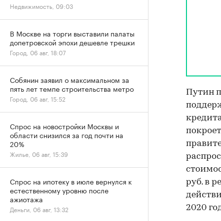
Недвижимость, 09:03
В Москве на торги выставили палаты
допетровской эпохи дешевле трешки
Город, 06 авг, 18:07
Собянин заявил о максимальном за
пять лет темпе строительства метро
Путин п
Город, 06 авг, 15:52
поддер
кредита
Спрос на новостройки Москвы и
покроет
области снизился за год почти на
20%
правите
Жилье, 06 авг, 15:39
распрос
стоимос
Спрос на ипотеку в июле вернулся к
руб. в 
естественному уровню после
действи
ажиотажа
2020 го
Деньги, 06 авг, 13:32