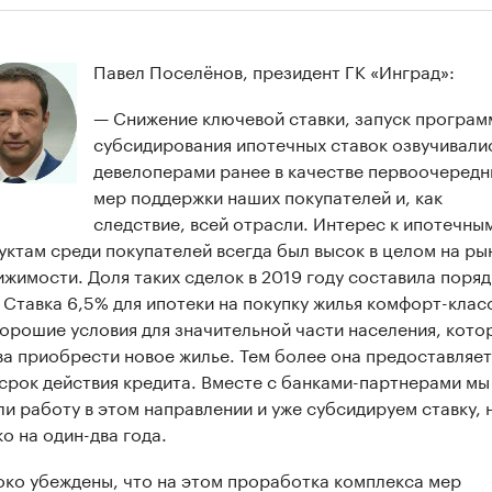
Павел Поселёнов, президент ГК «Инград»:
— Снижение ключевой ставки, запуск програм
субсидирования ипотечных ставок озвучивали
девелоперами ранее в качестве первоочередн
мер поддержки наших покупателей и, как
следствие, всей отрасли. Интерес к ипотечны
уктам среди покупателей всегда был высок в целом на ры
ижимости. Доля таких сделок в 2019 году составила поряд
 Ставка 6,5% для ипотеки на покупку жилья комфорт-клас
хорошие условия для значительной части населения, кото
ва приобрести новое жилье. Тем более она предоставляет
 срок действия кредита. Вместе с банками-партнерами мы
ли работу в этом направлении и уже субсидируем ставку, 
о на один-два года.
око убеждены, что на этом проработка комплекса мер