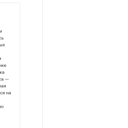
м
сь
ых
м
нке
ка
са —
рая
ся на
но