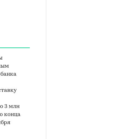
ы
ным
 банка
ставку
о 3 млн
до конца
ября