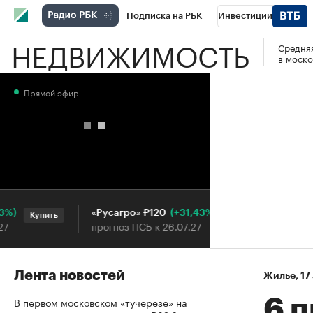
Подписка на РБК
Инвестиции
НЕДВИЖИМОСТЬ
Средняя
РБК Вино
Спорт
Школа управления
в моско
Национальные проекты
Город
Стил
Прямой эфир
Кредитные рейтинги
Франшизы
Га
Проверка контрагентов
Политика
Э
(+31,43%)
«Русагро» ₽120
Ozon ₽
Купить
Купить
прогноз ПСБ к 26.07.27
прогноз 
Лента новостей
Жилье
⁠,
17
В первом московском «тучерезе» на
6 