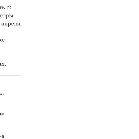
ь 12
метры
апреля.
же
ах.
»:
ам
на