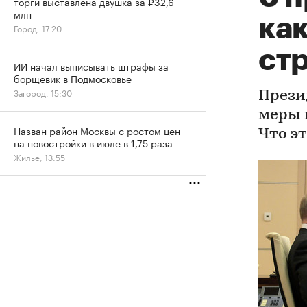
торги выставлена двушка за ₽32,6
млн
как
Город, 17:20
ст
ИИ начал выписывать штрафы за
борщевик в Подмосковье
Загород, 15:30
Прези
меры 
Назван район Москвы с ростом цен
Что э
на новостройки в июле в 1,75 раза
Жилье, 13:55