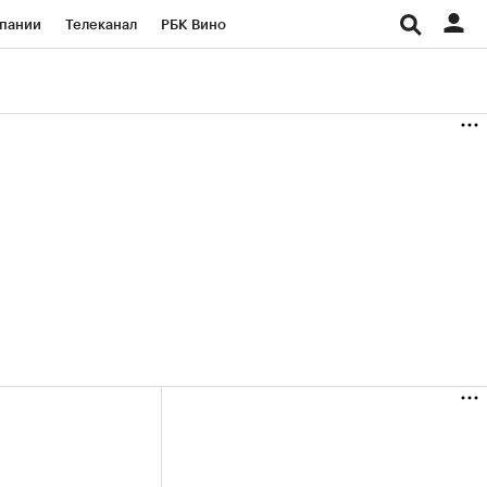
пании
Телеканал
РБК Вино
ациональные проекты
Город
аншизы
Газета
ка
Бизнес