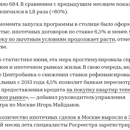
яло 684. В сравнении с предыдущим месяцем пока
еличился в 1,8 раза (+80%).
 момента запуска программы в столице было офор
 тыс. ипотечных договоров по ставке 6,5% и менее.
еку по льготным условиям продолжает расти
, отм
ве.
о статистике июня, эта мера простимулировала сп
ом и ипотечном рынках жилья. В свою очередь, не
 Центробанка о снижении ставки рефинансирова
ьных с 2013 года 4,5% позволит банкам пересмот
 предоставления кредита
на покупку квартир тепе
ном рынке
», — добавил руководитель управления
тра по Москве Игорь Майданов.
количество ипотечных сделок в Москве выросло в 3
й месяц лета специалисты Росреестра зарегистри