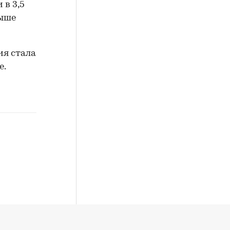
 в 3,5
выше
ия стала
е.