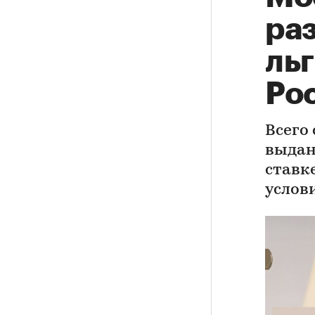
ра
ль
Ро
Всего
выдан
ставк
услов