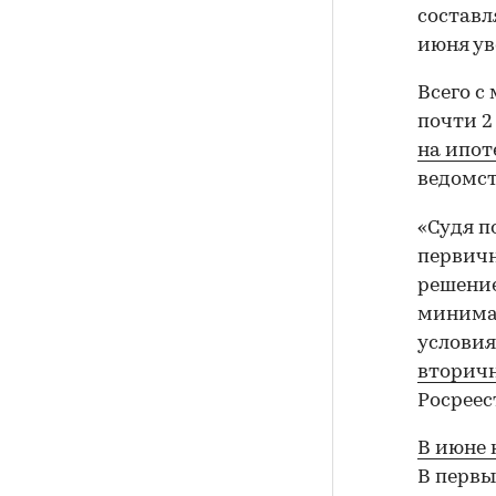
составл
июня ув
Всего с
почти 2
на ипот
ведомст
«Судя п
первичн
решение
минимал
условия
вторич
Росреес
В июне 
В первы