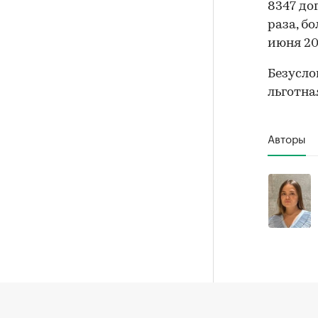
8347 до
раза, бо
июня 201
Безусло
льготна
Авторы