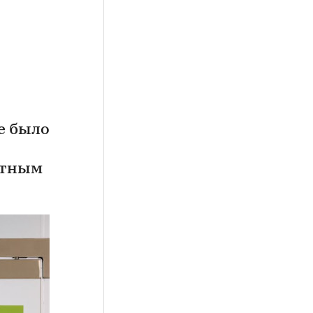
е было
готным