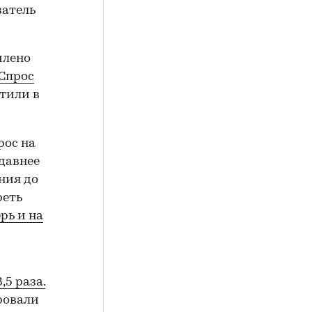
затель
млено
Спрос
етили в
рос на
давнее
ния до
реть
рь и на
,5 раза.
ровали