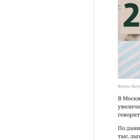
Фото: Ант
В Москв
увеличи
говорит
По данн
тыс. ль