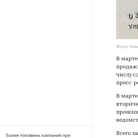
Фото: Ал
В марте
продажи
числу с
пресс-р
В марте
вторичк
прошлог
ведомст
Всего з
Более половины компаний при