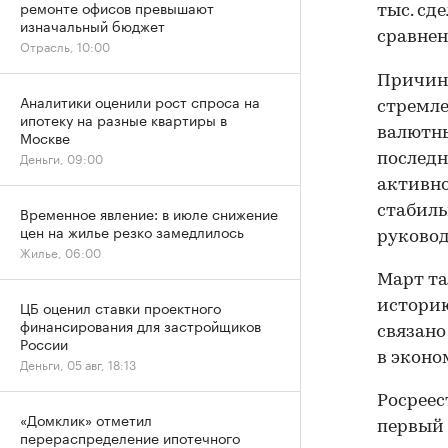
ремонте офисов превышают
тыс. сд
изначальный бюджет
сравнен
Отрасль, 10:00
Причино
Аналитики оценили рост спроса на
стремле
ипотеку на разные квартиры в
валютны
Москве
Деньги, 09:00
последн
активно
стабиль
Временное явление: в июле снижение
цен на жилье резко замедлилось
руковод
Жилье, 06:00
Март т
ЦБ оценил ставки проектного
историю
финансирования для застройщиков
связано
России
в эконо
Деньги, 05 авг, 18:13
Росреес
«Домклик» отметил
первый 
перераспределение ипотечного