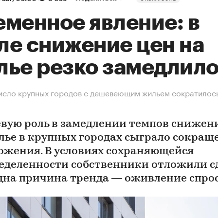
еменное явление: в
ле снижение цен на
лье резко замедлил
исло крупных городов с дешевеющим жильем сократилось
вую роль в замедлении темпов снижен
лье в крупных городах сыграло сокращ
ожения. В условиях сохраняющейся
еделенности собственники отложили с
дна причина тренда — оживление спро