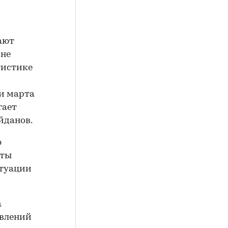
ают
оне
тистике
ли марта
тает
йданов.
ю
иты
итуации
а
явлений