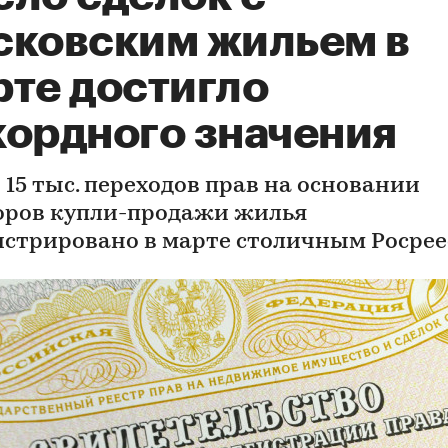
сковским жильем в
рте достигло
кордного значения
 15 тыс. переходов прав на основании
оров купли-продажи жилья
истрировано в марте столичным Росре