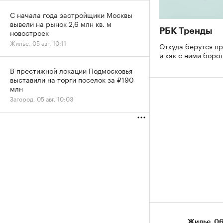
С начала года застройщики Москвы
вывели на рынок 2,6 млн кв. м
РБК Тренды
новостроек
Жилье, 05 авг, 10:11
Откуда берутся п
и как с ними боро
В престижной локации Подмосковья
выставили на торги поселок за ₽190
млн
Загород, 05 авг, 10:03
Жилье
⁠,
06