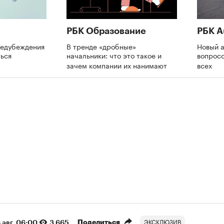
РБК Образование
РБК A
редубеждения
В тренде «дробные»
Новый а
ться
начальники: что это такое и
вопросо
зачем компании их нанимают
всех
ЭКСКЛЮЗИВ
Поделиться
 авг, 06:00
3 665