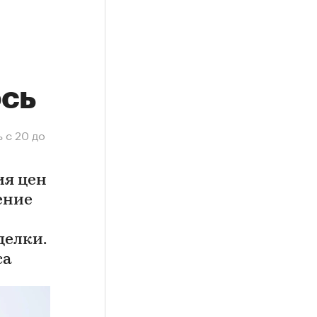
ось
 с 20 до
ия цен
ение
делки.
са