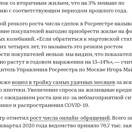
елок со вторичным жильем, что на 3% меньше по
ию с соответствующим периодом прошлого года.
й резкого роста числа сделок в Росреестре назыв
ние покупателей выгодно приобрести жилье на ф
х колебаний. «Если обратиться к мартовской ста
их четырех лет, то называть это резким ростом
сти покупателей нельзя: мы видим, что показате
но растут в годовом выражении на 13–14%», — счи
итель Управления Росреестра по Москве Игорь Ма
акже
вошел в тройку самых удачных месяцев
за вс
 ипотеки. Увеличение спроса на жилищные кред
 с ожиданием роста цен из-за неблагоприятной с
мике и распространения COVID-19.
00:00
/
00:00
тр отметил
рост числа онлайн-обращений
. Всего з
квартал 2020 года ведомство приняло 76,7 тыс. за