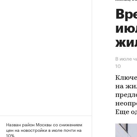
Вр
ию
жи
В июле ч
10
Ключе
на жи
предл
неопр
Еще о
Назван район Москвы со снижением
цен на новостройки в июле почти на
10%