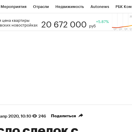
Мероприятия
Отрасли
Недвижимость
Autonews
РБК Ком
20 672 000
 цена квартиры
 РБК
РБК Образование
РБК Курсы
РБК Life
+5.87%
Тренды
Виз
вских новостройках
руб
ь
Крипто
РБК Бизнес-среда
Дискуссионный клуб
Исследо
зета
Спецпроекты СПб
Конференции СПб
Спецпроекты
кономика
Бизнес
Технологии и медиа
Финансы
Рынок на
(+88,48%)
(+31,03%)
₽5 450
АФК «Система» ₽12
Купить
з ПСБ к 29.07.27
прогноз БКС к 15.07.27
Поделиться
 апр 2020, 10:10
246
сло сделок с