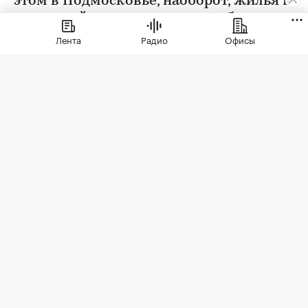
этом в Подмосковье, наоборот, жилья в
новостройках стали покупать больше
Лента
Радио
Офисы
Фото: Sergio Photone / Shutterstock / FOTODOM
В июле 2026 года продажи жилья по договорам
долевого участия (ДДУ) в новостройках Москвы
и Подмосковья снизились на 18% по сравнению
с июлем прошлого года — до 8,7 тыс. сделок. Это