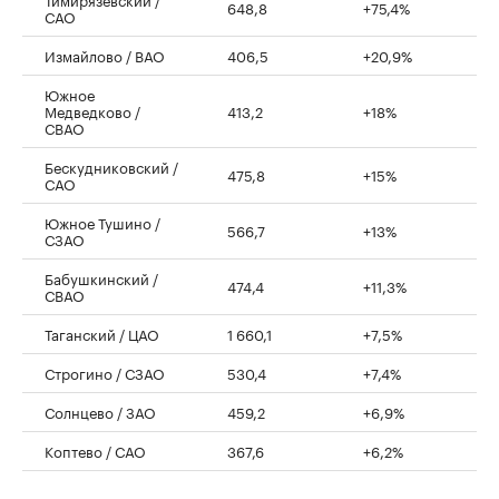
648,8
+75,4%
САО
Измайлово / ВАО
406,5
+20,9%
Южное
Медведково /
413,2
+18%
СВАО
Бескудниковский /
475,8
+15%
САО
Южное Тушино /
566,7
+13%
СЗАО
Бабушкинский /
474,4
+11,3%
СВАО
Таганский / ЦАО
1 660,1
+7,5%
Строгино / СЗАО
530,4
+7,4%
Солнцево / ЗАО
459,2
+6,9%
Коптево / САО
367,6
+6,2%