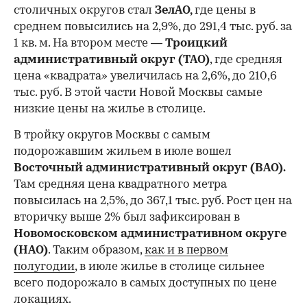
столичных округов стал
ЗелАО,
где цены в
среднем повысились на 2,9%, до 291,4 тыс. руб. за
1 кв. м. На втором месте —
Троицкий
административный округ (ТАО)
, где средняя
цена «квадрата» увеличилась на 2,6%, до 210,6
тыс. руб. В этой части Новой Москвы самые
низкие цены на жилье в столице.
00:00
/
00:00
В тройку округов Москвы с самым
подорожавшим жильем в июле вошел
Восточный административный округ (ВАО).
Там средняя цена квадратного метра
повысилась на 2,5%, до 367,1 тыс. руб. Рост цен на
вторичку выше 2% был зафиксирован в
Новомосковском административном округе
(НАО)
. Таким образом,
как и в первом
полугодии
, в июле жилье в столице сильнее
всего подорожало в самых доступных по цене
локациях.