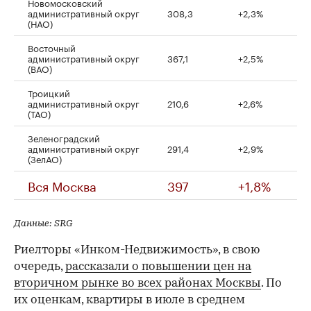
Новомосковский
административный округ
308,3
+2,3%
(НАО)
Восточный
административный округ
367,1
+2,5%
(ВАО)
Троицкий
административный округ
210,6
+2,6%
(ТАО)
Зеленоградский
административный округ
291,4
+2,9%
(ЗелАО)
Вся Москва
397
+1,8%
Данные: SRG
Риелторы «Инком-Недвижимость», в свою
очередь,
рассказали о повышении цен на
вторичном рынке во всех районах Москвы
. По
их оценкам, квартиры в июле в среднем