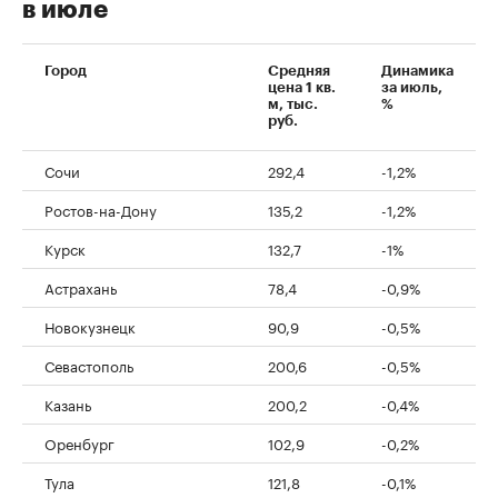
в июле
Город
Средняя
Динамика
цена 1 кв.
за июль,
м, тыс.
%
руб.
Сочи
292,4
-1,2%
Ростов-на-Дону
135,2
-1,2%
Курск
132,7
-1%
Астрахань
78,4
-0,9%
Новокузнецк
90,9
-0,5%
Севастополь
200,6
-0,5%
Казань
200,2
-0,4%
Оренбург
102,9
-0,2%
Тула
121,8
-0,1%