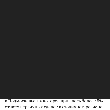
В июле 2026 года продажи жилья по договорам
долевого участия (ДДУ) в новостройках Москвы
и Подмосковья снизились на 18% по сравнению
с июлем прошлого года — до 8,7 тыс. сделок. Это
следует из отчета аналитического сервиса
DataFlat, с которым ознакомилась редакция.
Подсчеты сделаны на основе данных о
первичных сделках, зарегистрированных
Росреестром.
Первичного жилья стали покупать
меньше
Спрос на первичное жилье Москвы и области в
целом за год снизился на 18%
(а за последний
месяц — на 1%), следует из данных аналитиков.
При этом в Москве спад был еще сильнее. Но
в Подмосковье, на которое пришлось более 45%
от всех первичных сделок в столичном регионе,