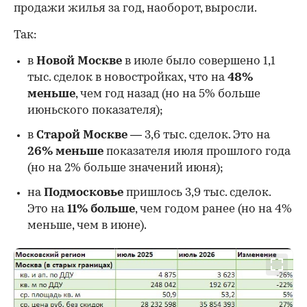
продажи жилья за год, наоборот, выросли.
Так:
в
Новой Москве
в июле было совершено 1,1
тыс. сделок в новостройках, что на
48%
меньше
, чем год назад (но на 5% больше
июньского показателя);
в
Старой Москве
— 3,6 тыс. сделок. Это на
26%
меньше
показателя июля прошлого года
00:00
/
00:00
(но на 2% больше значений июня);
на
Подмосковье
пришлось 3,9 тыс. сделок.
Это на
11% больше
, чем годом ранее (но на 4%
меньше, чем в июне).