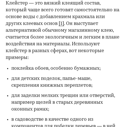
Клейстер — это вязкий клеящий состав,
который чаще всего готовят самостоятельно на
основе воды с добавлением крахмала или
других клеевых основ
[1]
. Он выступает
альтернативой обычному магазинному клею,
считается более экологичным и легким в плане
воздействия на материалы. Используют
клейстер в разных сферах, вот некоторые
00:00
/
00:00
примеры:
поклейка обоев, особенно бумажных;
для детских поделок, папье-маше,
скрепления книжных переплетов;
для заделки мелких трещин или отверстий,
например щелей в старых деревянных
оконных рамах;
в садоводстве в качестве одного из
компонентов для
побелки деревьев
— в ней