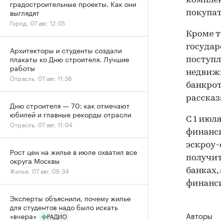
комплек
градостроительные проекты. Как они
выглядят
покупат
Город, 07 авг, 12:05
Кроме т
государ
Архитекторы и студенты создали
плакаты ко Дню строителя. Лучшие
поступл
работы
недвижи
Отрасль, 07 авг, 11:36
банкрот
рассказ
Дню строителя — 70: как отмечают
юбилей и главные рекорды отрасли
С 1 июл
Отрасль, 07 авг, 11:04
финанси
эскроу-
Рост цен на жилье в июле охватил все
получит
округа Москвы
Жилье, 07 авг, 09:34
банках,
финанс
Эксперты объяснили, почему жилье
для студентов надо было искать
Авторы
«вчера»
РАДИО