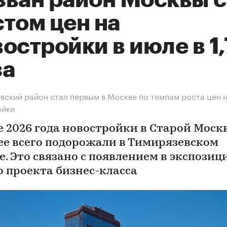
зван район Москвы с
том цен на
остройки в июле в 1
за
вский район стал первым в Москве по темпам роста цен 
ойки
е 2026 года новостройки в Старой Моск
ее всего подорожали в Тимирязевском
е. Это связано с появлением в экспозиц
о проекта бизнес-класса