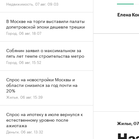
Недвижимость, 07 авг, 09:03
Елена Ко
В Москве на торги выставили палаты
допетровской эпохи дешевле трешки
Город, 06 авг, 18:07
Собянин заявил о максимальном за
пять лет темпе строительства метро
Город, 06 авг, 15:52
Спрос на новостройки Москвы и
области снизился за год почти на
20%
Жилье, 06 авг, 15:39
Спрос на ипотеку в июле вернулся к
естественному уровню после
Жилье
⁠,
07
ажиотажа
Деньги, 06 авг, 13:32