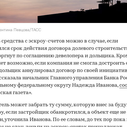
ентина Певцова/ТАСС
 средства с эскроу-счетов можно в случае, если
лся срок действия договора долевого строительст
оргнут по соглашению девелопера и дольщика. Кром
нет возможно, если компания не смогла достроить
дольщик аннулировал договор по своей инициатив
ссказала начальник Главного управления Банка Ро
ьному федеральному округу Надежда Иванова,
со
ская газета».
ель может забрать ту сумму, которую внес за буд
у, если застройщик обанкротился, а объект еще не
н, уточнила Иванова. По ее словам, до тех пор пок