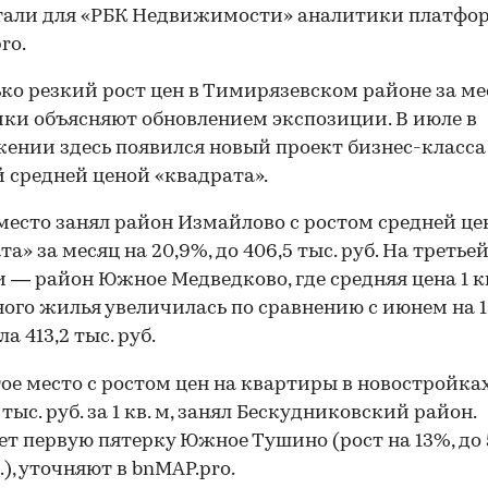
тали для «РБК Недвижимости» аналитики платфо
ro.
ко резкий рост цен в Тимирязевском районе за ме
ки объясняют обновлением экспозиции. В июле в
ении здесь появился новый проект бизнес-класса 
 средней ценой «квадрата».
место занял район Измайлово с ростом средней ц
а» за месяц на 20,9%, до 406,5 тыс. руб. На третье
 — район Южное Медведково, где средняя цена 1 кв
ого жилья увеличилась по сравнению с июнем на 
а 413,2 тыс. руб.
ое место с ростом цен на квартиры в новостройках
 тыс. руб. за 1 кв. м, занял Бескудниковский район.
т первую пятерку Южное Тушино (рост на 13%, до 
.), уточняют в bnMAP.pro.