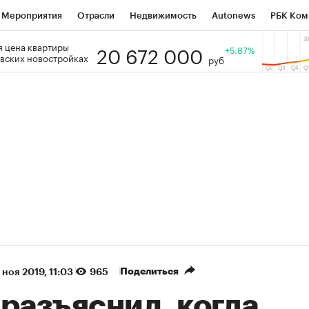
Мероприятия
Отрасли
Недвижимость
Autonews
РБК Ком
20 672 000
 цена квартиры
 РБК
РБК Образование
РБК Курсы
РБК Life
+5.87%
Тренды
Виз
вских новостройках
руб
ь
Крипто
РБК Бизнес-среда
Дискуссионный клуб
Исследо
зета
Спецпроекты СПб
Конференции СПб
Спецпроекты
кономика
Бизнес
Технологии и медиа
Финансы
Рынок на
(+90,63%)
(+34,86%)
 450
АФК «Система» ₽12
Купить
Ку
ПСБ к 29.07.27
прогноз БКС к 15.07.27
Поделиться
 ноя 2019, 11:03
965
разъяснил, когда