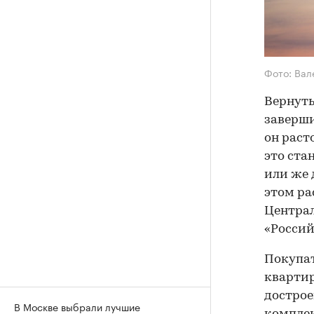
Фото: Вал
Вернуть
заверши
он раст
это ста
или же 
этом ра
Централ
«Россий
Покупат
квартир
дострое
В Москве выбрали лучшие