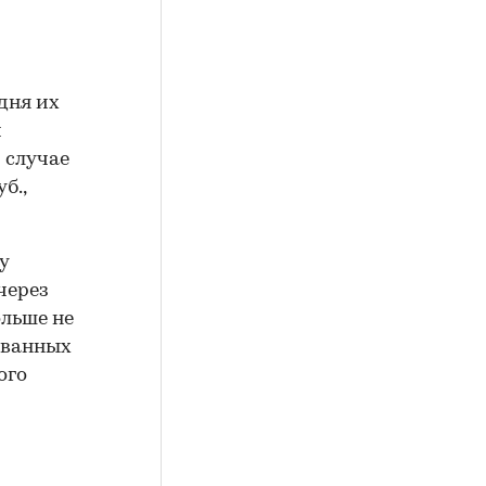
дня их
и
 случае
б.,
у
через
льше не
ованных
ого