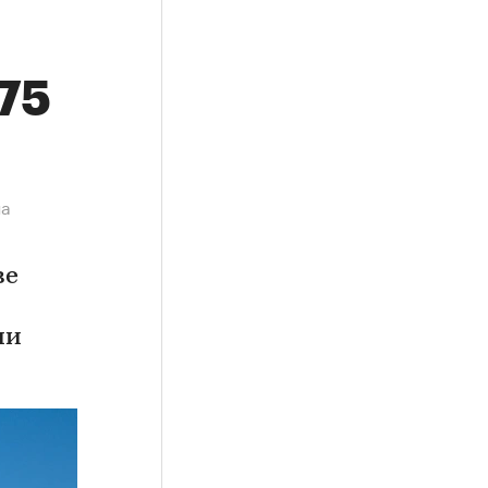
,75
на
ве
ии