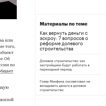
Материалы по теме
Как вернуть деньги с
эскроу: 7 вопросов о
ва или
реформе долевого
строительства
е того,
 объект
е. Об
Долевое строительство: как
застройщики будут работать в
ссии по
переходный период
общает
Глава Минфина посоветовал не
вкладывать деньги в долевое
ущую
строительство
а жилой