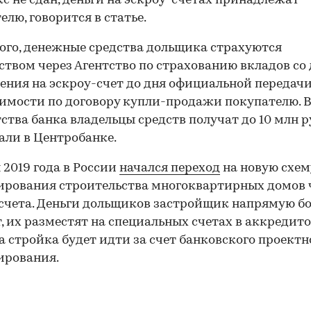
с не сдан, деньги на эскроу-счетах принадлежат
елю, говорится в статье.
ого, денежные средства дольщика страхуются
ством через Агентство по страхованию вкладов со 
ения на эскроу-счет до дня официальной передач
мости по договору купли-продажи покупателю. В
ства банка владельцы средств получат до 10 млн ру
али в Центробанке.
я 2019 года в России
начался переход
на новую схем
рования строительства многоквартирных домов 
счета. Деньги дольщиков застройщик напрямую бо
, их разместят на специальных счетах в аккредит
 а стройка будет идти за счет банковского проектн
ирования.