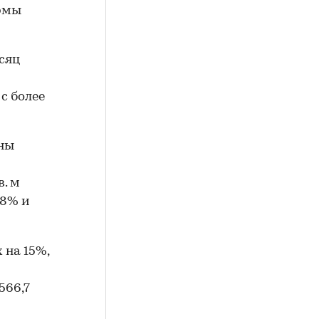
рмы
сяц
с более
ены
й
. м
18% и
 на 15%,
566,7