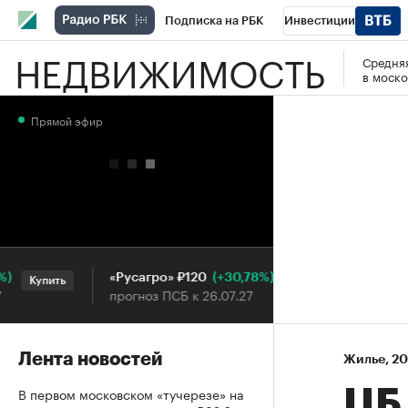
Подписка на РБК
Инвестиции
НЕДВИЖИМОСТЬ
Средняя
РБК Вино
Спорт
Школа управления
в моско
Национальные проекты
Город
Стил
Прямой эфир
Кредитные рейтинги
Франшизы
Га
Проверка контрагентов
Политика
Э
(+30,78%)
«Русагро» ₽120
Ozon ₽5
Купить
Купить
прогноз ПСБ к 26.07.27
прогноз 
Лента новостей
Жилье
⁠,
20
В первом московском «тучерезе» на
ЦБ 