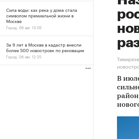
На
Сила воды: как река у дома стала
рос
символом премиальной жизни в
Москве
нов
Город, 06 авг, 13:05
ра
За 9 лет в Москве в кадастр внесли
более 500 новостроек по реновации
Город, 06 авг, 12:25
Тимирязе
новостр
В июл
сильн
район
новог