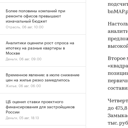
подсчи
Более половины компаний при
bnMAP.p
ремонте офисов превышают
изначальный бюджет
Настоль
Отрасль, 06 авг, 10:00
аналити
предлож
Аналитики оценили рост спроса на
высокой
ипотеку на разные квартиры в
Москве
Деньги, 06 авг, 09:00
Второе 
«квадрат
позиции
Временное явление: в июле снижение
цен на жилье резко замедлилось
первичн
Жилье, 06 авг, 06:00
составил
ЦБ оценил ставки проектного
Четверт
финансирования для застройщиков
до 475,8
России
Замыкае
Деньги, 05 авг, 18:13
тыс. руб