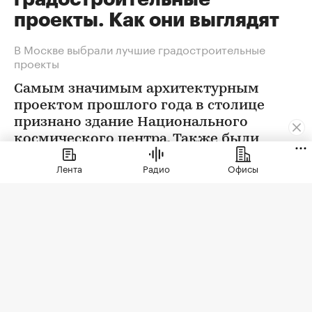
проекты. Как они выглядят
В Москве выбрали лучшие градостроительные
проекты
Самым значимым архитектурным
проектом прошлого года в столице
признано здание Национального
космического центра. Также были
определены победители еще в 12
Лента
Радио
Офисы
номинациях