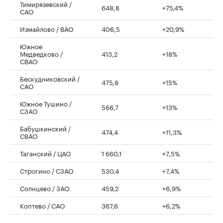
Тимирязевский /
648,8
+75,4%
САО
Измайлово / ВАО
406,5
+20,9%
Южное
Медведково /
413,2
+18%
СВАО
Бескудниковский /
475,8
+15%
САО
Южное Тушино /
566,7
+13%
СЗАО
Бабушкинский /
474,4
+11,3%
СВАО
Таганский / ЦАО
1 660,1
+7,5%
Строгино / СЗАО
530,4
+7,4%
Солнцево / ЗАО
459,2
+6,9%
Коптево / САО
367,6
+6,2%