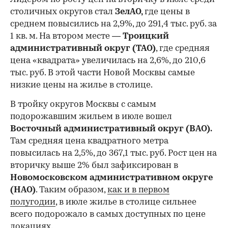
столичных округов стал
ЗелАО,
где цены в
среднем повысились на 2,9%, до 291,4 тыс. руб. за
1 кв. м. На втором месте —
Троицкий
административный округ (ТАО)
, где средняя
цена «квадрата» увеличилась на 2,6%, до 210,6
тыс. руб. В этой части Новой Москвы самые
низкие цены на жилье в столице.
00:00
/
00:00
В тройку округов Москвы с самым
подорожавшим жильем в июле вошел
Восточный административный округ (ВАО).
Там средняя цена квадратного метра
повысилась на 2,5%, до 367,1 тыс. руб. Рост цен на
вторичку выше 2% был зафиксирован в
Новомосковском административном округе
(НАО)
. Таким образом,
как и в первом
полугодии
, в июле жилье в столице сильнее
всего подорожало в самых доступных по цене
локациях.