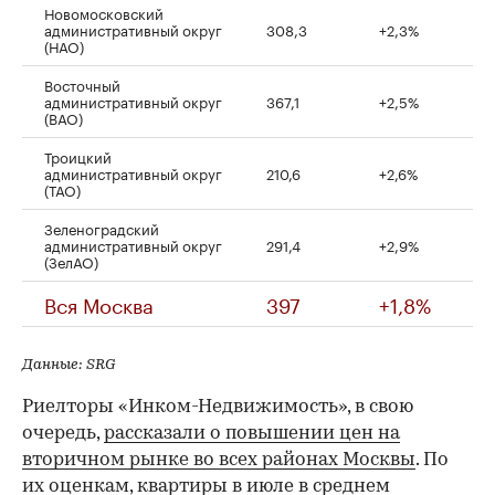
Новомосковский
административный округ
308,3
+2,3%
(НАО)
Восточный
административный округ
367,1
+2,5%
(ВАО)
Троицкий
административный округ
210,6
+2,6%
(ТАО)
Зеленоградский
административный округ
291,4
+2,9%
(ЗелАО)
Вся Москва
397
+1,8%
Данные: SRG
Риелторы «Инком-Недвижимость», в свою
очередь,
рассказали о повышении цен на
вторичном рынке во всех районах Москвы
. По
их оценкам, квартиры в июле в среднем