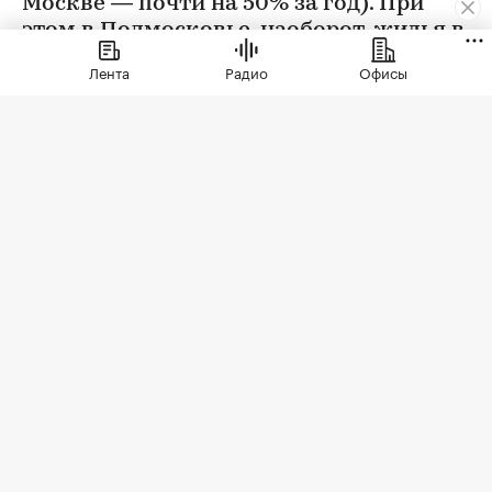
Москве — почти на 50% за год). При
этом в Подмосковье, наоборот, жилья в
новостройках стали покупать больше
Лента
Радио
Офисы
Фото: Sergio Photone / Shutterstock / FOTODOM
В июле 2026 года продажи жилья по договорам
долевого участия (ДДУ) в новостройках Москвы
и Подмосковья снизились на 18% по сравнению