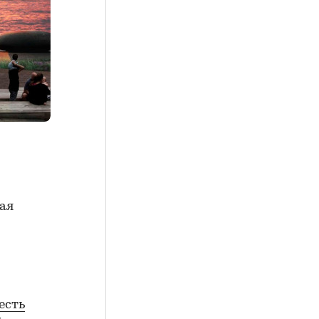
ая
есть