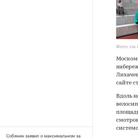
Фото: via 
Москомэ
набереж
Лихачев
сайте с
Вдоль н
велоси
площадк
смотро
системо
Собянин заявил о максимальном за