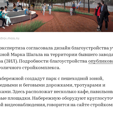
stroi.mos.ru
кспертиза согласовала дизайн благоустройства у
ной Марка Шагала на территории бывшего завода
а (ЗИЛ). Подробности благоустройства
опубликов
толичного стройкомплекса.
абережной создадут парк с пешеходной зоной,
педными и беговыми дорожками, тротуарами и
ами. Здесь расположат несколько кафе, павильон
вые площадки. Набережную оборудуют круглосуто
й видеонаблюдения, говорится на сайте стройком