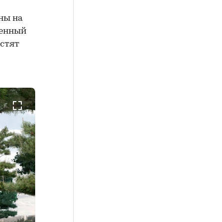
ны на
женный
естят