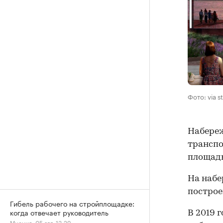
Фото: via s
Набереж
транспо
площадь
На набе
постро
Гибель рабочего на стройплощадке:
когда отвечает руководитель
В 2019 
Мнения, 05 авг, 13:29