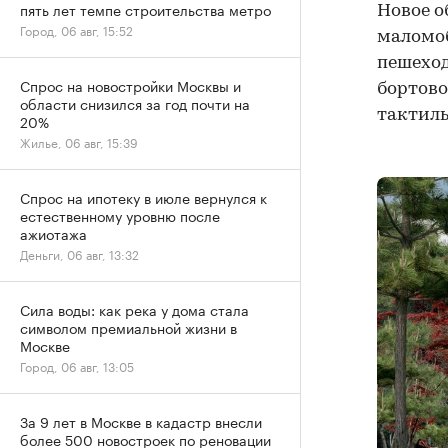
пять лет темпе строительства метро
Новое о
Город, 06 авг, 15:52
маломоб
пешеход
Спрос на новостройки Москвы и
бортово
области снизился за год почти на
тактиль
20%
Жилье, 06 авг, 15:39
Спрос на ипотеку в июле вернулся к
естественному уровню после
ажиотажа
Деньги, 06 авг, 13:32
Сила воды: как река у дома стала
символом премиальной жизни в
Москве
Город, 06 авг, 13:05
За 9 лет в Москве в кадастр внесли
более 500 новостроек по реновации