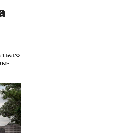
а
етьего
вы-