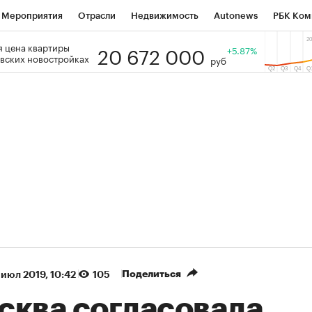
Мероприятия
Отрасли
Недвижимость
Autonews
РБК Ком
20 672 000
 цена квартиры
 РБК
РБК Образование
РБК Курсы
РБК Life
+5.87%
Тренды
Виз
вских новостройках
руб
ь
Крипто
РБК Бизнес-среда
Дискуссионный клуб
Исследо
зета
Спецпроекты СПб
Конференции СПб
Спецпроекты
кономика
Бизнес
Технологии и медиа
Финансы
Рынок на
(+36,21%)
(+30,26%)
₽1 400
«Русагро» ₽120
Купить
Куп
erCIB к 27.07.27
прогноз ПСБ к 26.07.27
Поделиться
 июл 2019, 10:42
105
сква согласовала