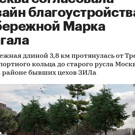
зайн благоустройств
бережной Марка
гала
ежная длиной 3,8 км протянулась от Тр
портного кольца до старого русла Моск
в районе бывших цехов ЗИЛа