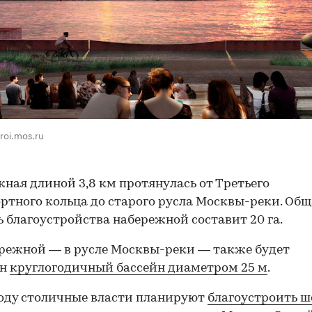
troi.mos.ru
ная длиной 3,8 км протянулась от Третьего
ртного кольца до старого русла Москвы-реки. Общ
 благоустройства набережной составит 20 га.
режной — в русле Москвы-реки — также будет
ен
круглогодичный бассейн диаметром 25 м
.
году столичные власти планируют
благоустроить ш