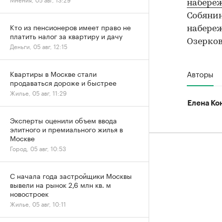
набере
Собянин
Кто из пенсионеров имеет право не
набереж
платить налог за квартиру и дачу
Озерков
Деньги, 05 авг, 12:15
Авторы
Квартиры в Москве стали
продаваться дороже и быстрее
Жилье, 05 авг, 11:29
Елена Ко
Эксперты оценили объем ввода
элитного и премиального жилья в
Москве
Город, 05 авг, 10:53
С начала года застройщики Москвы
вывели на рынок 2,6 млн кв. м
новостроек
Жилье, 05 авг, 10:11