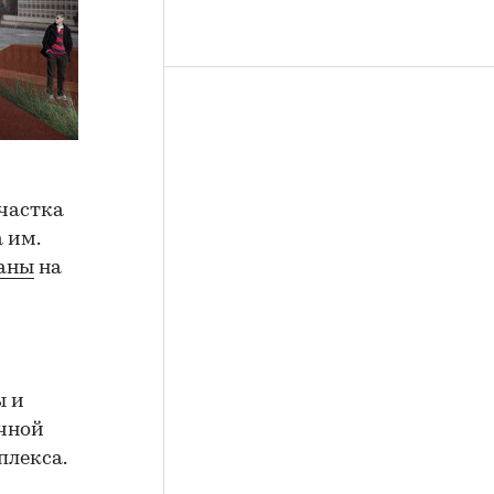
частка
 им.
аны
на
ы и
чной
плекса.