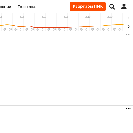
...
пании
Телеканал
ионеры
вания
личной валюты
(+87,61%)
Ozon ₽5 450
АФК «Система» 
ить
Купить
прогноз ПСБ к 29.07.27
прогноз БКС к 15