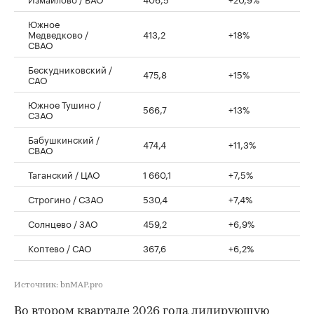
Южное
Медведково /
413,2
+18%
СВАО
Бескудниковский /
475,8
+15%
САО
Южное Тушино /
566,7
+13%
СЗАО
Бабушкинский /
474,4
+11,3%
СВАО
Таганский / ЦАО
1 660,1
+7,5%
Строгино / СЗАО
530,4
+7,4%
Солнцево / ЗАО
459,2
+6,9%
Коптево / САО
367,6
+6,2%
Источник: bnMAP.pro
Во втором квартале 2026 года лидирующую