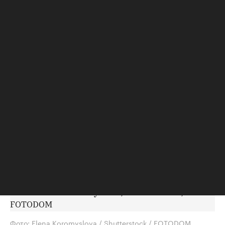
Жилье
⁠,
07 авг, 13:55
2 666
ЭКСКЛЮЗИВ
Назван район Москвы с
ростом цен на новостройки
в июле в 1,75 раза
Тимирязевский район стал первым в Москве по
темпам роста цен на новостройки
В июле 2026 года новостройки в Старой
Москве сильнее всего подорожали в
Тимирязевском районе. Это связано с
появлением в экспозиции нового
проекта бизнес-класса
Фото: Elena Koromyslova / Shutterstock / FOTODOM