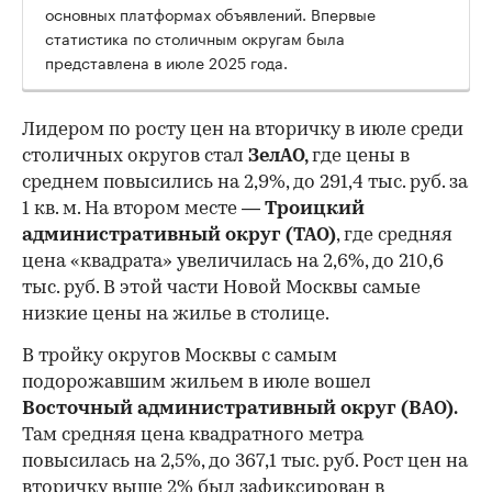
основных платформах объявлений. Впервые
статистика по столичным округам была
представлена в июле 2025 года.
Лидером по росту цен на вторичку в июле среди
столичных округов стал
ЗелАО,
где цены в
среднем повысились на 2,9%, до 291,4 тыс. руб. за
1 кв. м. На втором месте —
Троицкий
административный округ (ТАО)
, где средняя
цена «квадрата» увеличилась на 2,6%, до 210,6
тыс. руб. В этой части Новой Москвы самые
низкие цены на жилье в столице.
00:00
/
00:00
В тройку округов Москвы с самым
подорожавшим жильем в июле вошел
Восточный административный округ (ВАО).
Там средняя цена квадратного метра
повысилась на 2,5%, до 367,1 тыс. руб. Рост цен на
вторичку выше 2% был зафиксирован в