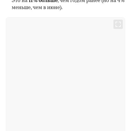
Это на
11% больше
, чем годом ранее (но на 4%
меньше, чем в июне).