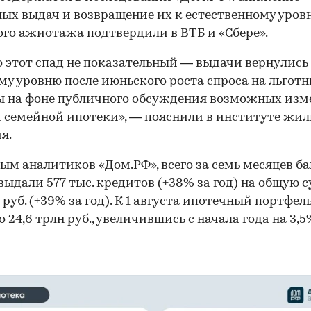
ых выдач и возвращение их к естественному уров
го ажиотажа подтвердили в ВТБ и «Сбере».
 этот спад не показательный — выдачи вернулись
му уровню после июньского роста спроса на льгот
ы на фоне публичного обсуждения возможных изм
 семейной ипотеки», — пояснили в институте жи
я.
ым аналитиков «Дом.РФ», всего за семь месяцев ба
выдали 577 тыс. кредитов (+38% за год) на общую 
н руб. (+39% за год). К 1 августа ипотечный портфел
 24,6 трлн руб., увеличившись с начала года на 3,5