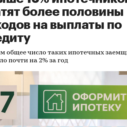
атят более половины
ходов на выплаты по
едиту
ом общее число таких ипотечных заем
ло почти на 2% за год