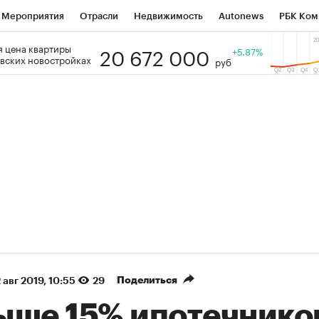
Мероприятия
Отрасли
Недвижимость
Autonews
РБК Ком
20 672 000
 цена квартиры
 РБК
РБК Образование
РБК Курсы
РБК Life
+5.87%
Тренды
Виз
вских новостройках
руб
ь
Крипто
РБК Бизнес-среда
Дискуссионный клуб
Исследо
зета
Спецпроекты СПб
Конференции СПб
Спецпроекты
кономика
Бизнес
Технологии и медиа
Финансы
Рынок на
(+88,88%)
(+33,94%)
 450
АФК «Система» ₽12
Купить
К
ПСБ к 29.07.27
прогноз БКС к 15.07.27
Поделиться
 авг 2019, 10:55
29
ыше 15% ипотечнико