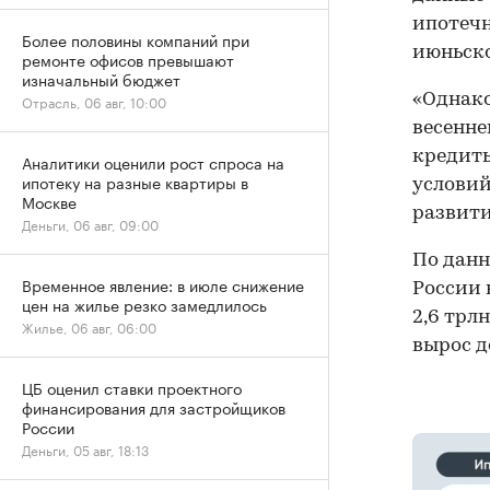
ипотечн
Более половины компаний при
июньско
ремонте офисов превышают
изначальный бюджет
«Однако
Отрасль, 06 авг, 10:00
весенне
кредит
Аналитики оценили рост спроса на
ипотеку на разные квартиры в
условий
Москве
развити
Деньги, 06 авг, 09:00
По данн
Временное явление: в июле снижение
России 
цен на жилье резко замедлилось
2,6 трл
Жилье, 06 авг, 06:00
вырос до
ЦБ оценил ставки проектного
финансирования для застройщиков
России
Деньги, 05 авг, 18:13