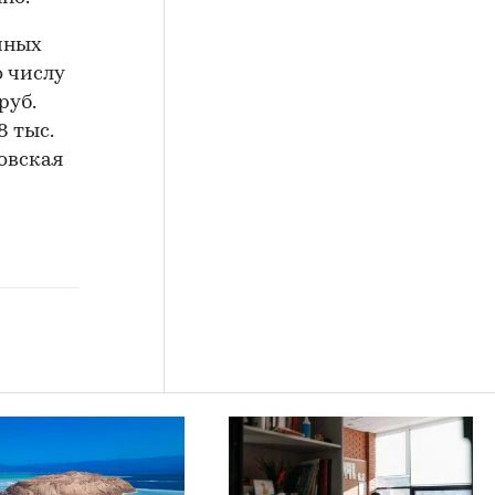
чных
 числу
руб.
8 тыс.
ловская