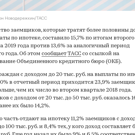
он Новодережкин/ТАСС
тво заемщиков, которые тратят более половины д
аты по ипотеке, составило 15,7% по итогам второго
а 2019 года против 13,6% за аналогичный период
о года. Об этом
сообщает
ТАСС
со ссылкой на
вание Объединенного кредитного бюро (ОКБ).
раждан с доходом до 20 тыс. руб. на выплаты по ип
0% в отчетный период приходится 23,9% заемщик
ольше, чем их число во втором квартале 2018 года.
в с доходом от 20 тыс. до 50 тыс. руб. оказалось 1
анее их было 14,2%.
 часть отдают на ипотеку 11,2% заемщиков с дохо
до 100 тыс. руб. и 8,4% тех, у кого доход составляет 
. руб. Еще год назад их было 9% и 6,5% соответстве