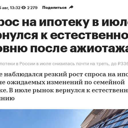
Поделиться
 авг, 13:32
2 279
ос на ипотеку в июл
рнулся к естественн
овню после ажиотаж
потеки в России в июле снизилась почти на треть, до ₽33
е наблюдался резкий рост спроса на ип
не ожидаемых изменений по семейной
ке. В июле рынок вернулся к естествен
янию