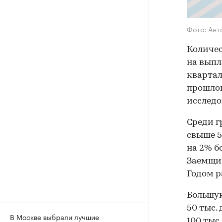
Фото: Ант
Количес
на выпл
квартал
прошлог
исследо
Среди г
свыше 5
на 2% б
Заемщико
Годом р
Большую
50 тыс. 
В Москве выбрали лучшие
100 тыс