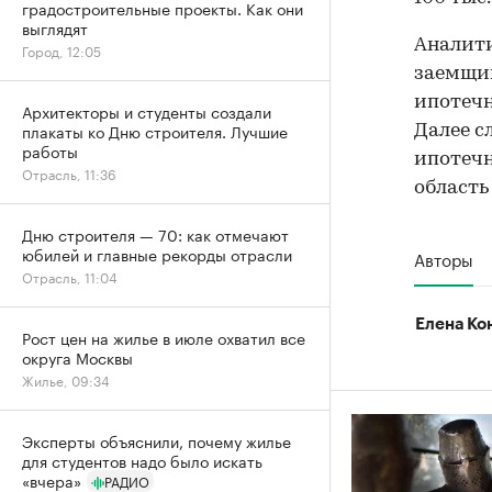
градостроительные проекты. Как они
выглядят
Аналит
Город, 12:05
заемщик
ипотечн
Архитекторы и студенты создали
плакаты ко Дню строителя. Лучшие
Далее с
работы
ипотечн
Отрасль, 11:36
область 
Дню строителя — 70: как отмечают
юбилей и главные рекорды отрасли
Авторы
Отрасль, 11:04
Елена Ко
Рост цен на жилье в июле охватил все
округа Москвы
Жилье, 09:34
Эксперты объяснили, почему жилье
для студентов надо было искать
«вчера»
РАДИО