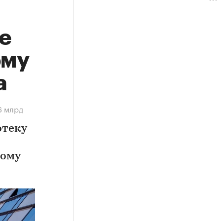
е
ому
а
6 млрд
отеку
ному