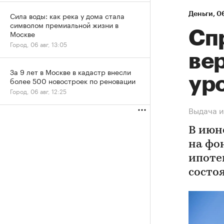
Деньги
⁠,
06
Сила воды: как река у дома стала
символом премиальной жизни в
Спр
Москве
Город, 06 авг, 13:05
ве
За 9 лет в Москве в кадастр внесли
ур
более 500 новостроек по реновации
Город, 06 авг, 12:25
Выдача и
В июн
на фо
ипоте
состо