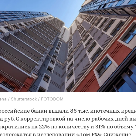
lena / Shutterstock / FOTODOM
российские банки выдали 86 тыс. ипотечных кред
д руб. С корректировкой на число рабочих дней в
ократились на 22% по количеству и 31% по объему.
содержатся в исследовании «Дом.РФ». Снижение