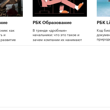
ние
РБК Образование
РБК Li
ним: как
В тренде «дробные»
Код би
ь и
начальники: что это такое и
докумен
природе
а развитие
зачем компании их нанимают