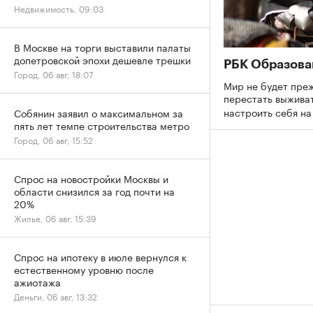
Недвижимость, 09:03
В Москве на торги выставили палаты
допетровской эпохи дешевле трешки
РБК Образова
Город, 06 авг, 18:07
Мир не будет преж
перестать выживат
настроить себя н
Собянин заявил о максимальном за
пять лет темпе строительства метро
Город, 06 авг, 15:52
Спрос на новостройки Москвы и
области снизился за год почти на
20%
Жилье, 06 авг, 15:39
Спрос на ипотеку в июле вернулся к
естественному уровню после
ажиотажа
Деньги, 06 авг, 13:32