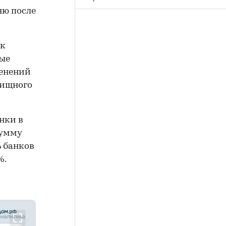
ню после
 к
ные
енений
лищного
нки в
сумму
ь банков
%.