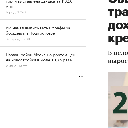
торги выставлена двушка за ₽32,6
млн
тр
Город, 17:20
до
ИИ начал выписывать штрафы за
борщевик в Подмосковье
кр
Загород, 15:30
В цел
Назван район Москвы с ростом цен
на новостройки в июле в 1,75 раза
вырос
Жилье, 13:55