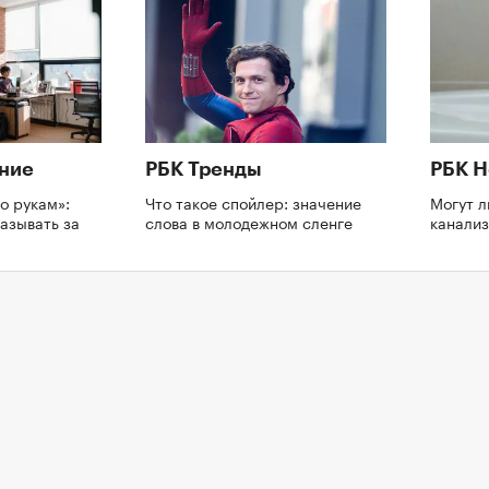
ние
РБК Тренды
РБК 
о рукам»:
Что такое спойлер: значение
Могут л
азывать за
слова в молодежном сленге
канали
и