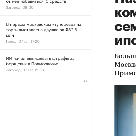
от нее избавиться, 5 средств
Загород, 09:00
ко
се
В первом московском «тучерезе» на
торги выставлена двушка за ₽32,6
млн
ип
Город, 07 авг, 17:20
Больш
ИИ начал выписывать штрафы за
борщевик в Подмосковье
Москв
Загород, 07 авг, 15:30
Примо