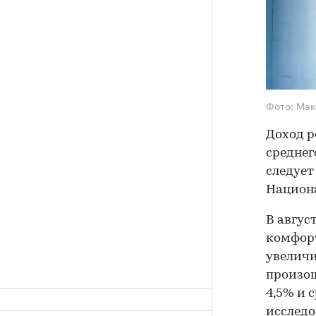
Фото: Мак
Доход р
среднег
следует
Национ
В авгус
комфорт
увеличи
произош
4,5% и 
исследо