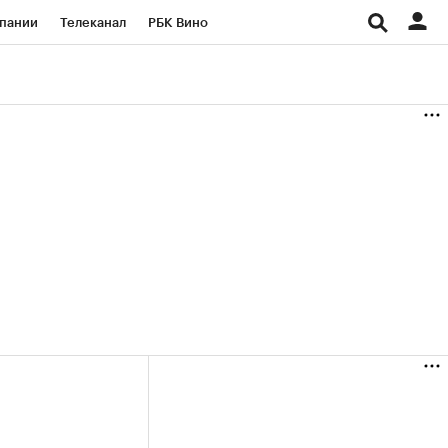
пании
Телеканал
РБК Вино
ациональные проекты
Город
аншизы
Газета
ка
Бизнес