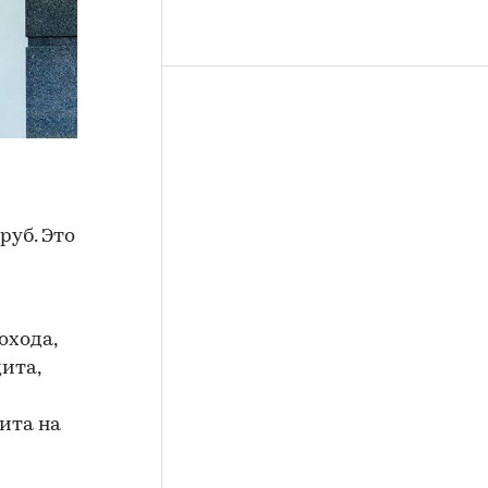
руб. Это
охода,
ита,
ита на