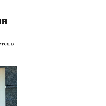
ия
тся в