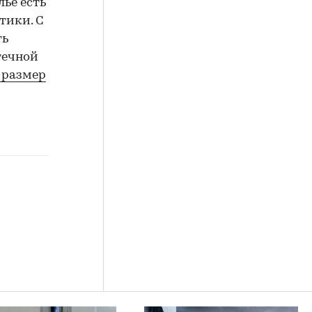
ье есть
тики. С
ть
течной
 размер