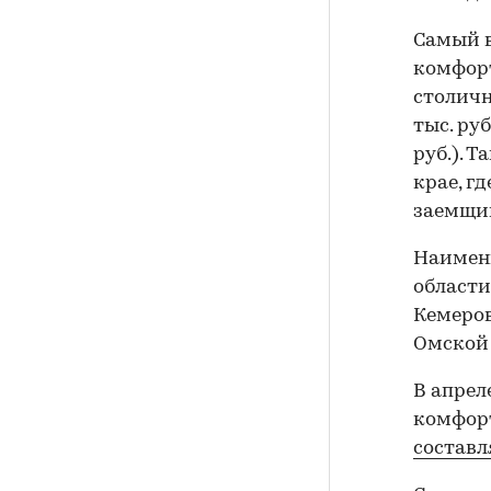
Самый в
комфорт
столичн
тыс. руб
руб.). 
крае, г
заемщик
Наимень
области 
Кемеровс
Омской 
В апрел
комфорт
составля