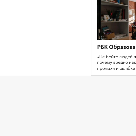
РБК Образова
«Не бейте людей п
почему вредно нак
промахи и ошибк