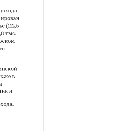
дохода,
сирован
е (112,5
,8 тыс.
орском
го
инской
также в
 и
 НБКИ.
хода,