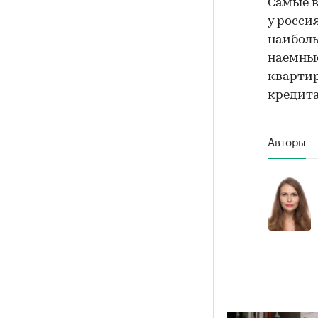
Самые 
у росси
наиболь
наемные
квартир
кредита
Авторы