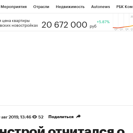
Мероприятия
Отрасли
Недвижимость
Autonews
РБК Ком
20 672 000
 цена квартиры
 РБК
РБК Образование
РБК Курсы
РБК Life
+5.87%
Тренды
Виз
вских новостройках
руб
ь
Крипто
РБК Бизнес-среда
Дискуссионный клуб
Исследо
зета
Спецпроекты СПб
Конференции СПб
Спецпроекты
кономика
Бизнес
Технологии и медиа
Финансы
Рынок на
(+87,48%)
(+30,42%)
5 450
АФК «Система» ₽12
Купить
 ПСБ к 29.07.27
прогноз БКС к 15.07.27
Поделиться
 авг 2019, 13:46
52
нстрой отчитался о