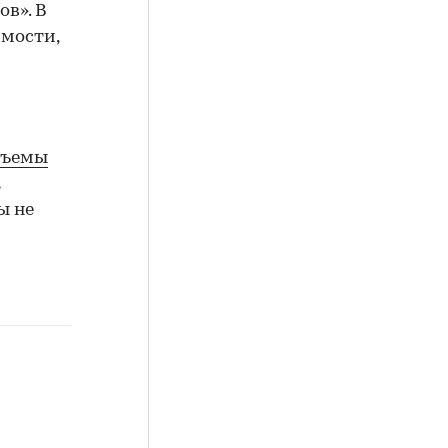
в». В
имости,
бъемы
а
ы не