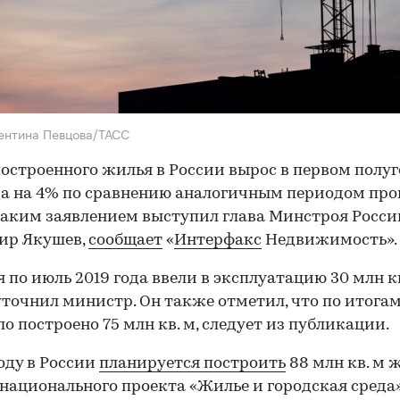
ентина Певцова/ТАСС
остроенного жилья в России вырос в первом полу
да на 4% по сравнению аналогичным периодом пр
 таким заявлением выступил глава Минстроя Росси
ир Якушев,
сообщает
«
Интерфакс
Недвижимость».
я по июль 2019 года ввели в эксплуатацию 30 млн к
уточнил министр. Он также отметил, что по итогам
ло построено 75 млн кв. м, следует из публикации.
году в России
планируется построить
88 млн кв. м 
национального проекта «Жилье и городская среда»