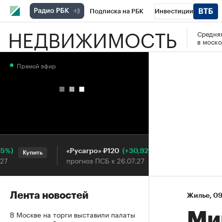
Подписка на РБК
Инвестиции
НЕДВИЖИМОСТЬ
Средняя
РБК Вино
Спорт
Школа управления
в моско
Национальные проекты
Город
Стил
Прямой эфир
Кредитные рейтинги
Франшизы
Га
Проверка контрагентов
Политика
Э
(+30,92%)
«Русагро» ₽120
Ozon ₽
Купить
Купить
прогноз ПСБ к 26.07.27
прогноз
Лента новостей
Жилье
⁠,
09
В Москве на торги выставили палаты
Ми