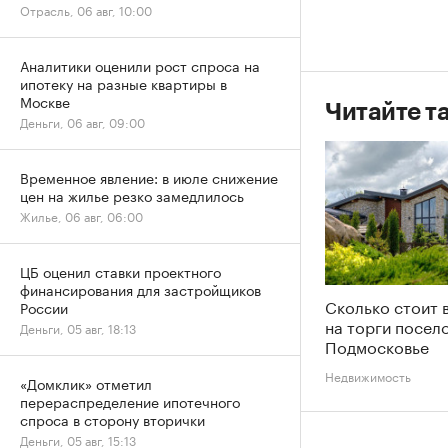
Отрасль, 06 авг, 10:00
Аналитики оценили рост спроса на
ипотеку на разные квартиры в
Москве
Читайте т
Деньги, 06 авг, 09:00
Временное явление: в июле снижение
цен на жилье резко замедлилось
Жилье, 06 авг, 06:00
ЦБ оценил ставки проектного
финансирования для застройщиков
Сколько стоит 
России
на торги посело
Деньги, 05 авг, 18:13
Подмосковье
Недвижимость
«Домклик» отметил
перераспределение ипотечного
спроса в сторону вторички
Деньги, 05 авг, 15:13