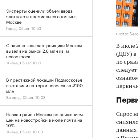
Эксперты оценили объем ввода
элитного и премиального жилья в
Москве
Город, 05 авг, 10:53
Фото: Ser
С начала года застройщики Москвы
В июле 
вывели на рынок 2,6 млн кв. м
(ДДУ) в
новостроек
по срав
Жилье, 05 авг, 10:11
следует
ознаком
В престижной локации Подмосковья
выставили на торги поселок за ₽190
первичн
млн
Загород, 05 авг, 10:03
Перви
Назван район Москвы со снижением
Спрос н
цен на новостройки в июле почти на
снизилс
10%
данных 
Жилье, 05 авг, 10:00