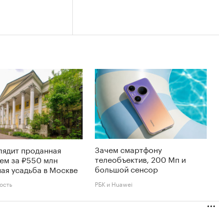
Зачем смартфону
лядит проданная
телеобъектив, 200 Мп и
ем за ₽550 млн
большой сенсор
ая усадьба в Москве
ость
РБК и Huawei