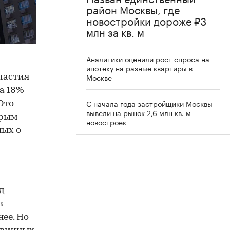
район Москвы, где
новостройки дороже ₽3
млн за кв. м
Аналитики оценили рост спроса на
ипотеку на разные квартиры в
Москве
частия
а 18%
С начала года застройщики Москвы
Это
вывели на рынок 2,6 млн кв. м
орым
новостроек
ных о
д
з
ее. Но