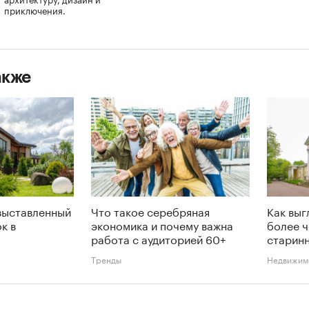
приключения.
акже
выставленный
Что такое серебряная
Как выг
к в
экономика и почему важна
более ч
работа с аудиторией 60+
старинн
Тренды
Недвижим