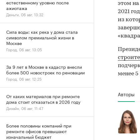
естественному уровню после
этом на
ажиотажа
2021 го
Деньги, 06 авг, 13:32
из кото
заверше
Сила воды: как река у дома стала
«квадра
символом премиальной жизни в
Москве
Город, 06 авг, 13:05
Презид
строите
подчерк
За 9 лет в Москве в кадастр внесли
более 500 новостроек по реновации
менее 5
Город, 06 авг, 12:25
Авторы
От каких материалов при ремонте
дома стоит отказаться в 2026 году
Дизайн, 06 авг, 11:47
Более половины компаний при
ремонте офисов превышают
изначальный бюджет