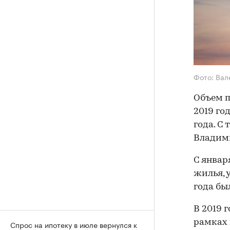
Фото: Вал
Объем п
2019 го
года. С
Владим
С январ
жилья, 
года бы
В 2019 
рамках 
Спрос на ипотеку в июле вернулся к