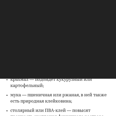
Клейстер готовят путем варки. Основные
ингредиенты состава — вода и любые добавки,
обеспечивающие фиксацию. Обычно ими
выступают натуральные компоненты: крахмал
или мука. Раствор можно усилить, введя в него
ПВА-клей или антибактериальные и
противогрибковые добавки. Точный рецепт
клейстера может варьироваться, к основным и
дополнительным компонентам относятся:
вода — в ней смешивают все компоненты
клейстера до полного растворения;
крахмал — подойдет кукурузный или
картофельный;
мука — пшеничная или ржаная, в ней также
есть природная клейковина;
столярный или ПВА-клей — повысят