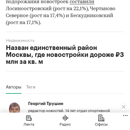
подорожания новостроек
составили
Лосиноостровский (рост на 22,1%), Чертаново
Северное (рост на 17,4%) и Бескудниковский
(рост на 17,1%).
Недвижимость
Назван единственный район
Москвы, где новостройки дороже ₽3
млн за кв. м
Авторы
Теги
Георгий Трушин
редактор новостей. 14 лет отдал спортивной
журналистике, но с 2014 г. переориентировался на
недвижимость, о чем еще ни разу не пожалел.
Лента
Радио
Офисы
rbc.group