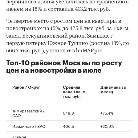
первичного жилья увеличилась по сравнению с
июнем на 18% и составила 413,2 тыс. руб.
Четвертое место с ростом цен на квартиры в
новостройках на 15%, до 475,8 тыс. руб. за 1 кв. м,
занял Бескудниковский район. Замыкает
первую пятерку Южное Тушино (рост на 13%, до
566,7 тыс. руб.), уточняют в bnMAP.pro.
Топ-10 районов Москвы по росту
цен на новостройки в июле
00:00
/
00:00
Район / Округ
Средняя
Динамика за
цена 1 кв. м,
месяц
тыс. руб.
Тимирязевский /
648,8
+75,4%
САО
Измайлово / ВАО
406,5
+20,9%
Южное