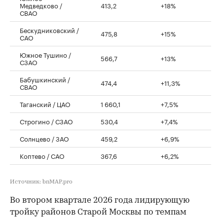
Медведково /
413,2
+18%
СВАО
Бескудниковский /
475,8
+15%
САО
Южное Тушино /
566,7
+13%
СЗАО
Бабушкинский /
474,4
+11,3%
СВАО
Таганский / ЦАО
1 660,1
+7,5%
Строгино / СЗАО
530,4
+7,4%
Солнцево / ЗАО
459,2
+6,9%
Коптево / САО
367,6
+6,2%
Источник: bnMAP.pro
Во втором квартале 2026 года лидирующую
тройку районов Старой Москвы по темпам