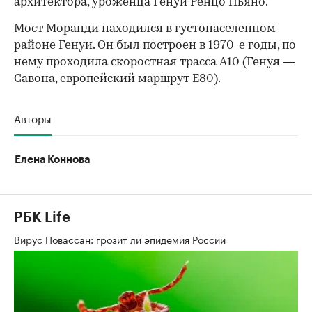
архитектора, уроженца Генуи Ренцо Пьяно.
Мост Моранди находился в густонаселенном
районе Генуи. Он был построен в 1970-е годы, по
нему проходила скоростная трасса A10 (Генуя —
Савона, европейский маршрут Е80).
Авторы
Елена Коннова
РБК Life
Вирус Повассан: грозит ли эпидемия России