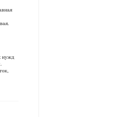
авная
вая.
х нужд
.
ток,