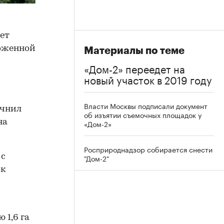
ет
ложенной
Материалы по теме
«Дом-2» переедет на
новый участок в 2019 году
Власти Москвы подписали документ
очнил
об изъятии съемочных площадок у
на
«Дом-2»
Росприроднадзор собирается снести
 с
"Дом-2"
ок
 1,6 га