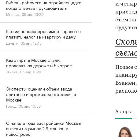
Гибель рабочего на стройплощадке:
и четыр
когда отвечает руководитель
присоед
Мнения, 05 авг, 13:29
съемочн
будут с
Кто из пенсионеров имеет право не
платить налог за квартиру и дачу
Скол
Деньги, 05 авг, 12:15
съем
Квартиры в Москве стали
продаваться дороже и быстрее
Позже с
Жилье, 05 авг, 11:29
планиру
Взамен 
Эксперты оценили объем ввода
располо
элитного и премиального жилья в
Москве
Город, 05 авг, 10:53
Авторы
С начала года застройщики Москвы
вывели на рынок 2,6 млн кв. м
новостроек