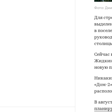
Фото: Дм
Для стр
выделен
в посел
руковод
столиц
Сейчас 
Жидкин.
новую п
Никаких
«Дом-2»
располо
В авгус
планиру