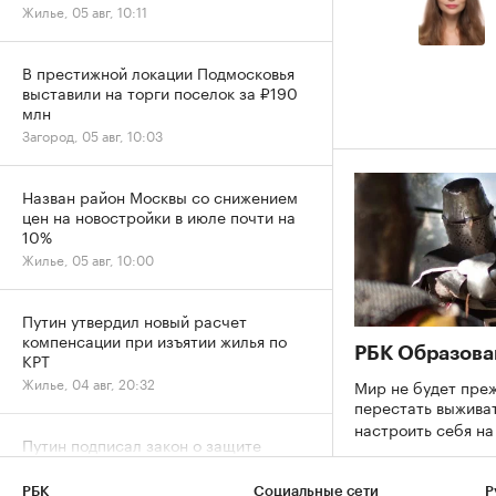
Жилье, 05 авг, 10:11
В престижной локации Подмосковья
выставили на торги поселок за ₽190
млн
Загород, 05 авг, 10:03
Назван район Москвы со снижением
цен на новостройки в июле почти на
10%
Жилье, 05 авг, 10:00
Путин утвердил новый расчет
компенсации при изъятии жилья по
РБК Образова
КРТ
Жилье, 04 авг, 20:32
Мир не будет преж
перестать выживат
настроить себя н
Путин подписал закон о защите
жилищных прав семей
военнослужащих
РБК
Социальные сети
Р