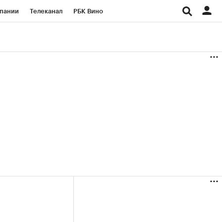
пании
Телеканал
РБК Вино
ациональные проекты
Город
аншизы
Газета
ка
Бизнес