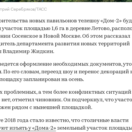
итрий Серебряков/ТАСС
оительства новых павильонов телешоу «Дом-2» буд
 участок площадью 1,6 га в деревне Летово, распо
ении Сосенское в Новой Москве. Об этом рассказал
итель департамента развития новых территорий
ы Владимир Жидкин.
ведется оформление необходимых документов, ут
 По его словам, переезд шоу и перенос декораций 
лощадку запланирован на осень.
 проблемных, а тем более конфликтных ситуаций
 нет, отметил чиновник. Он подчеркнул, что участ
жен рядом с нынешней площадкой.
те 2018 года стало известно, что столичные власти
ют изъять у «Дома-2»
земельный участок площадью