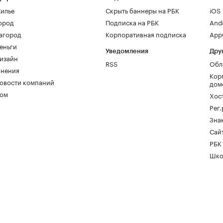
илье
Скрыть баннеры на РБК
iOS
ород
Подписка на РБК
And
агород
Корпоративная подписка
AppG
еньги
Уведомления
Дру
изайн
RSS
Обл
нения
Кор
овости компаний
дом
ом
Хос
Рег
Зна
Сайт
РБК
Шко