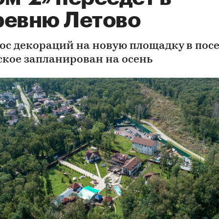
ревню Летово
ос декораций на новую площадку в пос
ское запланирован на осень