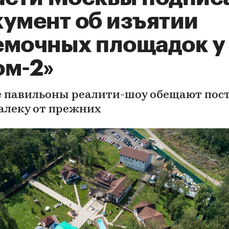
кумент об изъятии
емочных площадок у
ом-2»
 павильоны реалити-шоу обещают пос
алеку от прежних