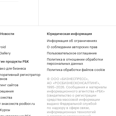
 Новости
Юридическая информация
Информация об ограничениях
roid
О соблюдении авторских прав
allery
Пользовательское соглашение
Политика в отношении обработки
гие продукты РБК
персональных данных
ако для бизнеса
Политика обработки файлов cookie
поративный регистратор
енов
© ООО «БИЗНЕСПРЕСС»,
АО «РОСБИЗНЕСКОНСАЛТИНГ»,
тинг сайтов
1995–2026
. Сообщения и материалы
.решения
информационного агентства «РБК»
(свидетельство о регистрации
комства
средства массовой информации
 знакомств podbor.ru
выдано Федеральной службой
по надзору в сфере связи,
 Курсы
информационных технологий
ла управления РБК
и массовых коммуникаций