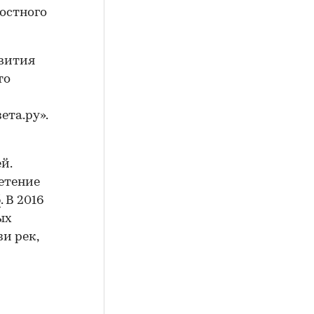
остного
звития
то
ета.ру».
й.
етение
б
. В 2016
ых
и рек,