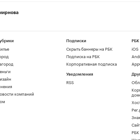
мирнова
убрики
Подписки
РБК
илье
Скрыть баннеры на РБК
iOS
ород
Подписка на РБК
And
агород
Корпоративная подписка
AppG
еньги
Уведомления
Дру
изайн
RSS
Обл
нения
Кор
овости компаний
дом
ом
Хос
Рег
Зна
Сайт
РБК
Шко