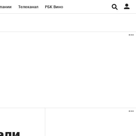
пании
Телеканал
РБК Вино
ациональные проекты
Город
аншизы
Газета
ка
Бизнес
али