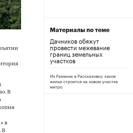
Материалы по теме
Дачников обяжут
провести межевание
зъятии
границ земельных
участков
ритория
Из Раменок в Рассказовку: какое
жилье строится на новом участке
д
метро
о. В
ю
копия
» в
 В