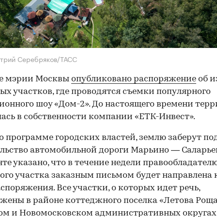
итрий Серебряков/ТАСС
те мэрии Москвы
опубликовано распоряжение
об и
ых участков, где проводятся съемки популярного
ионного шоу «Дом-2». До настоящего времени тер
ась в собственности компании «ЕТК-Инвест».
о программе городских властей, землю заберут по
льство автомобильной дороги Марьино — Саларьев
те указано, что в течение недели правообладател
ого участка заказным письмом будет направлена 
аспоряжения. Все участки, о которых идет речь,
жены в районе коттеджного поселка «Летова Роща
м и Новомосковском административных округах.