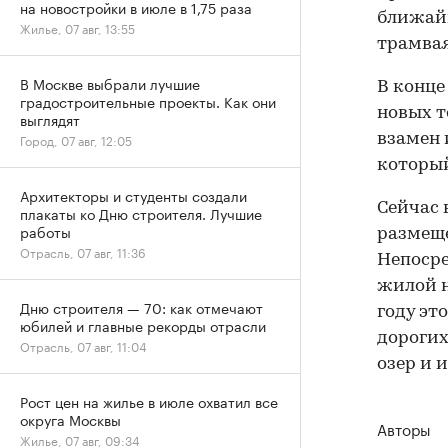
на новостройки в июле в 1,75 раза
ближайш
Жилье, 07 авг, 13:55
трамвая
В Москве выбрали лучшие
В конце
градостроительные проекты. Как они
новых 
выглядят
взамен 
Город, 07 авг, 12:05
который
Архитекторы и студенты создали
Сейчас 
плакаты ко Дню строителя. Лучшие
работы
размеще
Отрасль, 07 авг, 11:36
Непосре
жилой 
Дню строителя — 70: как отмечают
году эт
юбилей и главные рекорды отрасли
дорогих
Отрасль, 07 авг, 11:04
озер и 
Рост цен на жилье в июле охватил все
округа Москвы
Авторы
Жилье, 07 авг, 09:34