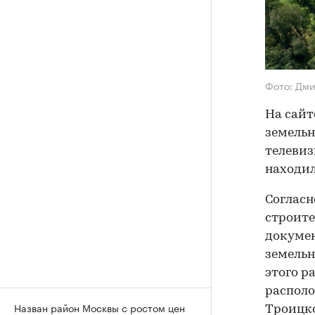
Фото: Дм
На сай
земельн
телевиз
находил
Согласн
строите
докумен
земельн
этого р
располо
Назван район Москвы с ростом цен
Троицко