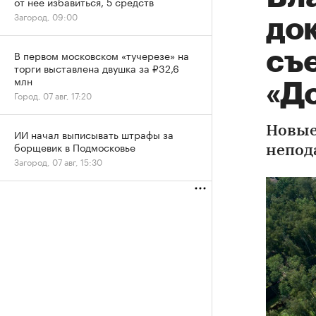
от нее избавиться, 5 средств
Загород, 09:00
до
съ
В первом московском «тучерезе» на
торги выставлена двушка за ₽32,6
млн
«Д
Город, 07 авг, 17:20
Новые
ИИ начал выписывать штрафы за
борщевик в Подмосковье
непод
Загород, 07 авг, 15:30