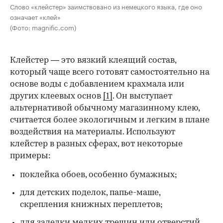
Слово «клейстер» заимствовано из немецкого языка, где оно
означает «клей»
(Фото: magnific.com)
Клейстер — это вязкий клеящий состав,
который чаще всего готовят самостоятельно на
основе воды с добавлением крахмала или
других клеевых основ
[1]
. Он выступает
альтернативой обычному магазинному клею,
считается более экологичным и легким в плане
воздействия на материалы. Используют
клейстер в разных сферах, вот некоторые
00:00
/
00:00
примеры:
поклейка обоев, особенно бумажных;
для детских поделок, папье-маше,
скрепления книжных переплетов;
для заделки мелких трещин или отверстий,