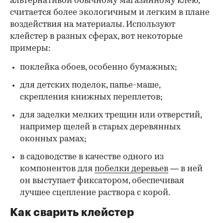
альтернативой обычному магазинному клею,
считается более экологичным и легким в плане
воздействия на материалы. Используют
клейстер в разных сферах, вот некоторые
00:00
/
00:00
примеры:
поклейка обоев, особенно бумажных;
для детских поделок, папье-маше,
скрепления книжных переплетов;
для заделки мелких трещин или отверстий,
например щелей в старых деревянных
оконных рамах;
в садоводстве в качестве одного из
компонентов для
побелки деревьев
— в ней
он выступает фиксатором, обеспечивая
лучшее сцепление раствора с корой.
Как сварить клейстер