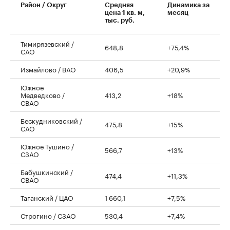
Район / Округ
Средняя
Динамика за
цена 1 кв. м,
месяц
тыс. руб.
Тимирязевский /
648,8
+75,4%
САО
Измайлово / ВАО
406,5
+20,9%
Южное
Медведково /
413,2
+18%
СВАО
Бескудниковский /
475,8
+15%
САО
Южное Тушино /
566,7
+13%
СЗАО
Бабушкинский /
474,4
+11,3%
СВАО
Таганский / ЦАО
1 660,1
+7,5%
Строгино / СЗАО
530,4
+7,4%