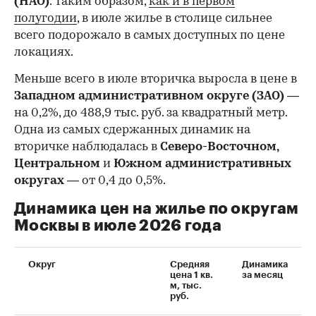
(НАО)
. Таким образом,
как и в первом
полугодии
, в июле жилье в столице сильнее
всего подорожало в самых доступных по цене
локациях.
Меньше всего в июле вторичка выросла в цене в
Западном административном округе (ЗАО)
—
на 0,2%, до 488,9 тыс. руб. за квадратный метр.
Одна из самых сдержанных динамик на
вторичке наблюдалась в
Северо-Восточном,
Центральном
и
Южном административных
округах
— от 0,4 до 0,5%.
Динамика цен на жилье по округам
Москвы в июле 2026 года
Округ
Средняя
Динамика
цена 1 кв.
за месяц
м, тыс.
руб.