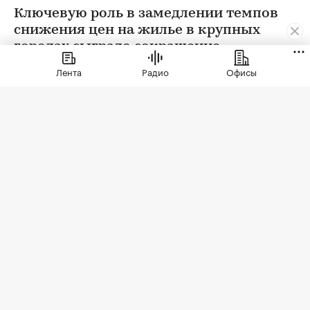
Ключевую роль в замедлении темпов
снижения цен на жилье в крупных
городах сыграло сокращение
предложения. В условиях
Лента
Радио
Офисы
сохраняющейся неопределенности
собственники отложили сделки. Еще
одна причина тренда — оживление
спроса