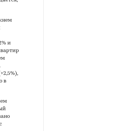
дается,
ижнем
и
2% и
квартир
ем
а
+2,5%),
о в
нем
рый
вано
с