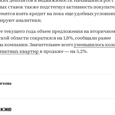
ких депозитов в недвижимость. Начавшийся рост
ых ставок также подстегнул активность покупат
емятся взять кредит на пока еще удобных условиях
тируют аналитики.
те текущего года объем предложения на вторично
кой области сократился на 1,8%, сообщали ранее
ы компании. Значительнее всего
уменьшилось кол
мнатных квартир
в продаже — на 5,2%.
ягкова
акже