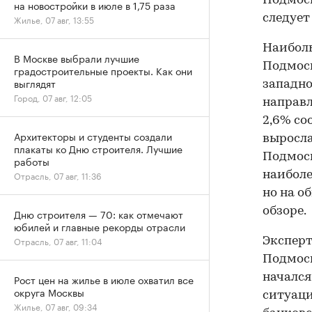
Подмоск
на новостройки в июле в 1,75 раза
следует
Жилье, 07 авг, 13:55
Наибол
В Москве выбрали лучшие
Подмоск
градостроительные проекты. Как они
выглядят
западно
Город, 07 авг, 12:05
направл
2,6% со
Архитекторы и студенты создали
выросла
плакаты ко Дню строителя. Лучшие
Подмоск
работы
наиболе
Отрасль, 07 авг, 11:36
но на о
обзоре.
Дню строителя — 70: как отмечают
юбилей и главные рекорды отрасли
Отрасль, 07 авг, 11:04
Эксперт
Подмоск
начался 
Рост цен на жилье в июле охватил все
округа Москвы
ситуаци
Жилье, 07 авг, 09:34