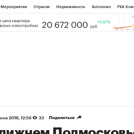
Мероприятия
Отрасли
Недвижимость
Autonews
РБК Ком
20 672 000
 цена квартиры
 РБК
РБК Образование
РБК Курсы
РБК Life
+5.87%
Тренды
Виз
вских новостройках
руб
ь
Крипто
РБК Бизнес-среда
Дискуссионный клуб
Исследо
зета
Спецпроекты СПб
Конференции СПб
Спецпроекты
кономика
Бизнес
Технологии и медиа
Финансы
Рынок на
(+36,85%)
(+30,66%)
ЭК ₽1 400
«Русагро» ₽120
Купить
 SberCIB к 27.07.27
прогноз ПСБ к 26.07.27
Поделиться
 ноя 2018, 12:56
33
ближнем Подмосковь