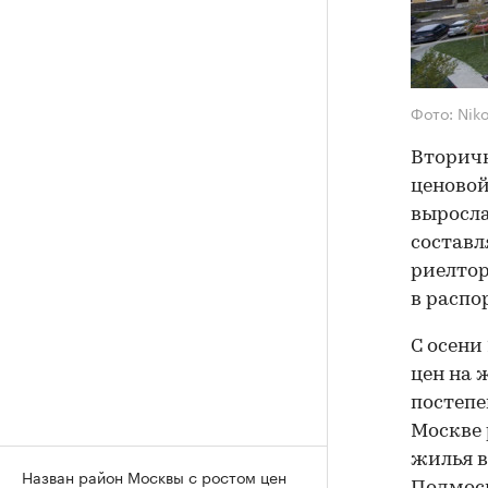
Фото: Nik
Вторичн
ценовой
выросла
составл
риелтор
в распо
С осени
цен на 
постепе
Москве 
жилья в
Назван район Москвы с ростом цен