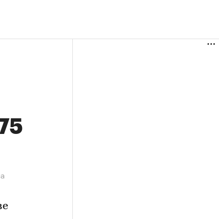
,75
на
ве