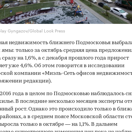
olay Gyngazov/Global Look Press
ая недвижимость ближнего Подмосковья выбрала
 ямы: только за октябрь средняя цена предложени
 сразу на 1,6%, а с декабря прошлого года прирост
яет уже 4,6%. Об этом говорится в исследовании
ской компании «Миэль-Сеть офисов недвижимост
ряжении редакции).
 2016 года в целом по Подмосковью наблюдалось с
жилье. В последние несколько месяцев эксперты о
нный рост. Однако это происходило только в бли
районах, а в среднем поясе Московской области с
ыросла только в октябре — на 1,1%. В дальнем