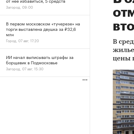
от нее избавиться, 5 средств
Загород, 09:00
отм
вт
В первом московском «тучерезе» на
торги выставлена двушка за ₽32,6
млн
Город, 07 авг, 17:20
В сре
жилье
ИИ начал выписывать штрафы за
цены 
борщевик в Подмосковье
Загород, 07 авг, 15:30