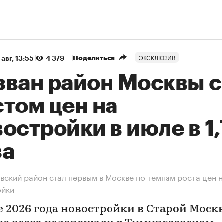
ЭКСКЛЮЗИВ
Поделиться
 авг, 13:55
4 379
зван район Москвы с
том цен на
остройки в июле в 1
за
вский район стал первым в Москве по темпам роста цен 
ойки
е 2026 года новостройки в Старой Моск