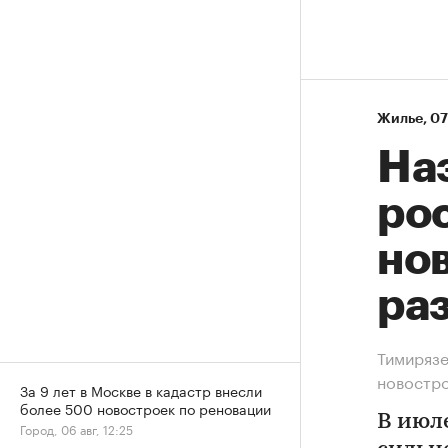
Жилье
⁠,
07
На
рос
нов
ра
Тимирязе
новостр
За 9 лет в Москве в кадастр внесли
более 500 новостроек по реновации
В июл
Город, 06 авг, 12:25