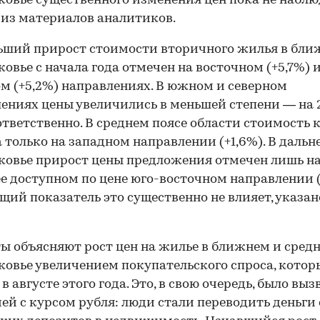
овье существенного изменения цен пока не наблю
 из материалов аналитиков.
ьший прирост стоимости вторичного жилья в бл
овье с начала года отмечен на восточном (+5,7%) 
м (+5,2%) направлениях. В южном и северном
ениях цены увеличились в меньшей степени — на 
ответственно. В среднем поясе области стоимость 
 только на западном направлении (+1,6%). В дальн
овье прирост цены предложения отмечен лишь н
е доступном по цене юго-восточном направлении (
бщий показатель это существенно не влияет, указан
ы объясняют рост цен на жилье в ближнем и сред
овье увеличением покупательского спроса, кото
в августе этого года. Это, в свою очередь, было выз
ей с курсом рубля: люди стали переводить деньги 