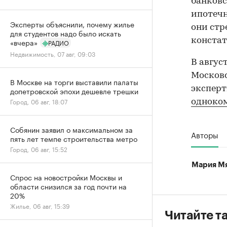
банковс
ипотечн
Эксперты объяснили, почему жилье
они стр
для студентов надо было искать
конста
«вчера»
РАДИО
Недвижимость, 07 авг, 09:03
В авгус
Московс
В Москве на торги выставили палаты
эксперт
допетровской эпохи дешевле трешки
Город, 06 авг, 18:07
одноко
Собянин заявил о максимальном за
Авторы
пять лет темпе строительства метро
Город, 06 авг, 15:52
Мария М
Спрос на новостройки Москвы и
области снизился за год почти на
20%
Жилье, 06 авг, 15:39
Читайте т