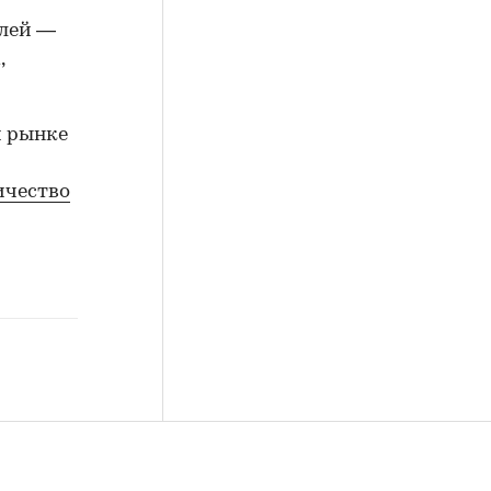
елей —
,
м рынке
ичество