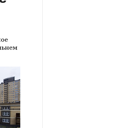
ное
льнем