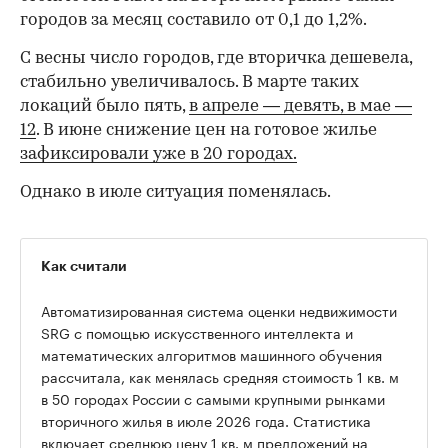
городов за месяц составило от 0,1 до 1,2%.
С весны число городов, где вторичка дешевела,
стабильно увеличивалось. В марте таких
локаций было пять,
в апреле — девять,
в мае —
12
. В июне снижение цен на готовое жилье
зафиксировали уже в 20 городах.
Однако в июле ситуация поменялась.
Как считали
Автоматизированная система оценки недвижимости
SRG с помощью искусственного интеллекта и
математических алгоритмов машинного обучения
рассчитала, как менялась средняя стоимость 1 кв. м
в 50 городах России с самыми крупными рынками
вторичного жилья в июле 2026 года. Статистика
00:00
/
00:00
включает среднюю цену 1 кв. м предложений на