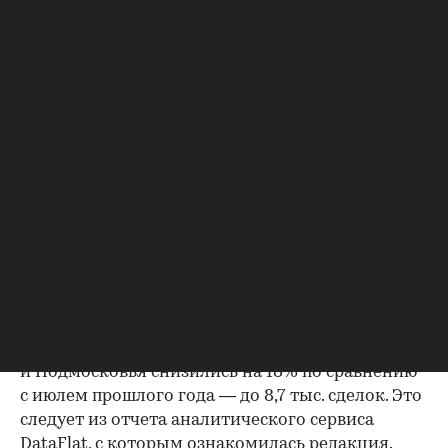
Фото: Sergio Photone / Shutterstock / FOTODOM
В июле 2026 года продажи жилья по договорам
долевого участия (ДДУ) в новостройках Москвы
и Подмосковья снизились на 18% по сравнению
с июлем прошлого года — до 8,7 тыс. сделок. Это
следует из отчета аналитического сервиса
DataFlat, с которым ознакомилась редакция.