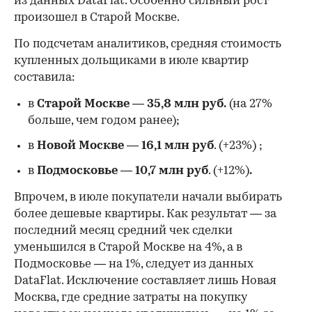
из данных DataFlat. Особенно сильный рост
произошел в Старой Москве.
По подсчетам аналитиков, средняя стоимость
купленных дольщиками в июле квартир
составила:
в
Старой Москве
—
35,8 млн руб.
(на 27%
больше, чем годом ранее);
в
Новой Москве
—
16,1 млн руб
. (+23%)
;
в
Подмосковье
—
10,7 млн руб
. (+12%)
.
Впрочем, в июле покупатели начали выбирать
более дешевые квартиры. Как результат — за
последний месяц средний чек сделки
уменьшился в Старой Москве на 4%, а в
Подмосковье — на 1%, следует из данных
DataFlat. Исключение составляет лишь Новая
Москва, где средние затраты на покупку