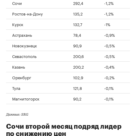
Сочи
292,4
-1,2%
Ростов-на-Дону
135,2
-1,2%
Курск
132,7
-1%
Астрахань
78,4
-0,9%
Новокузнецк
90,9
-0,5%
Севастополь
200,6
-0,5%
Казань
200,2
-0,4%
Оренбург
102,9
-0,2%
Тула
121,8
-0,1%
Магнитогорск
90,2
-0,1%
Данные: SRG
Сочи второй месяц подряд лидер
по снижению цен