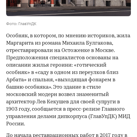
Фото: ГлавУпДК
Особняк, в котором, по мнению историков, жила
Маргарита из романа Михаила Булгакова,
отреставрировали на Остоженке в Москве.
Предположения специалистов основаны на
описании жилья героини: «готический
особняк» в «саду в одном из переулков близ
Арбата» и спальня, «выходящая фонарем в
башню особняка». Это здание в стиле
московский модерн возвел знаменитый
архитектор Лев Кекушев для своей супруги в
1903 году, сообщается в пресс-релизе Главного
управления делами дипкорпуса (ГлавУпДК) МИД
России.
До начала реставрационных работ в 2017 году в