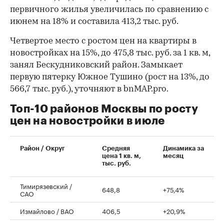
первичного жилья увеличилась по сравнению с
июнем на 18% и составила 413,2 тыс. руб.
Четвертое место с ростом цен на квартиры в
новостройках на 15%, до 475,8 тыс. руб. за 1 кв. м,
занял Бескудниковский район. Замыкает
первую пятерку Южное Тушино (рост на 13%, до
566,7 тыс. руб.), уточняют в bnMAP.pro.
Топ-10 районов Москвы по росту
цен на новостройки в июле
00:00
/
00:00
Район / Округ
Средняя
Динамика за
цена 1 кв. м,
месяц
тыс. руб.
Тимирязевский /
648,8
+75,4%
САО
Измайлово / ВАО
406,5
+20,9%