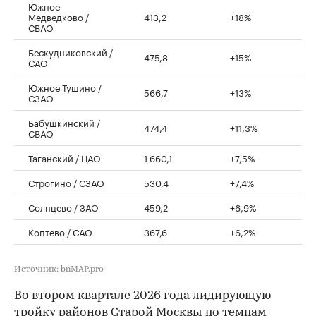
Южное
Медведково /
413,2
+18%
СВАО
Бескудниковский /
475,8
+15%
САО
Южное Тушино /
566,7
+13%
СЗАО
Бабушкинский /
474,4
+11,3%
СВАО
Таганский / ЦАО
1 660,1
+7,5%
Строгино / СЗАО
530,4
+7,4%
Солнцево / ЗАО
459,2
+6,9%
Коптево / САО
367,6
+6,2%
Источник: bnMAP.pro
Во втором квартале 2026 года лидирующую
тройку районов Старой Москвы по темпам