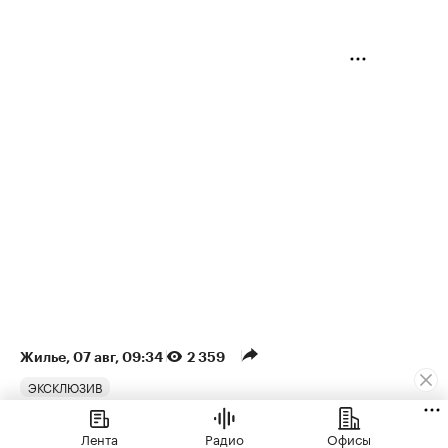
Жилье
⁠,
07 авг, 09:34
2 359
ЭКСКЛЮЗИВ
Рост цен на жилье в июле
Лента
Радио
Офисы