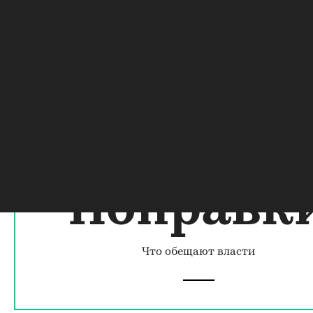
Об этом в ходе прямой линии Владимира
Путина с россиянами
рассказал многодетный
отец из Иваново Дмитрий Верховский
. Его
семья, в которой трое детей, выплачивает
ипотечный кредит под 13% и не может
воспользоваться льготой из-за соответствующей
формулировки в законодательстве.
Поправк
Что обещают власти