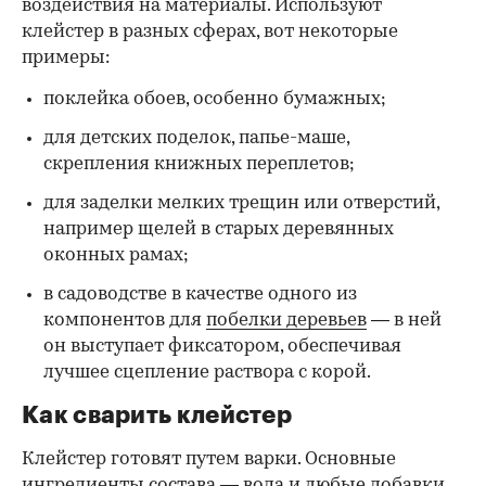
воздействия на материалы. Используют
клейстер в разных сферах, вот некоторые
00:00
/
00:00
примеры:
поклейка обоев, особенно бумажных;
для детских поделок, папье-маше,
скрепления книжных переплетов;
для заделки мелких трещин или отверстий,
например щелей в старых деревянных
оконных рамах;
в садоводстве в качестве одного из
компонентов для
побелки деревьев
— в ней
он выступает фиксатором, обеспечивая
лучшее сцепление раствора с корой.
Как сварить клейстер
Клейстер готовят путем варки. Основные
ингредиенты состава — вода и любые добавки,