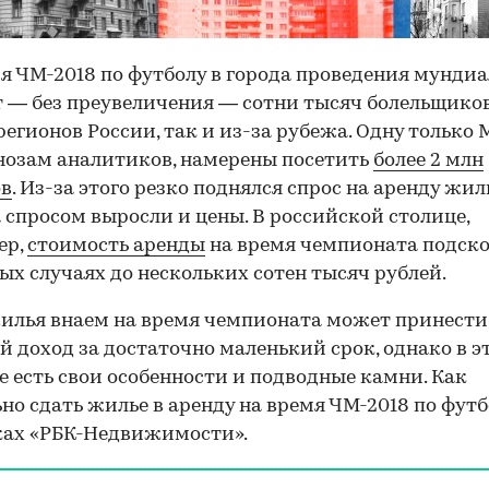
я ЧМ-2018 по футболу в города проведения мундиа
 — без преувеличения — сотни тысяч болельщиков
регионов России, так и из-за рубежа. Одну только 
нозам аналитиков, намерены посетить
более 2 млн
ов
. Из-за этого резко поднялся спрос на аренду жиль
а спросом выросли и цены. В российской столице,
ер,
стоимость аренды
на время чемпионата подско
ых случаях до нескольких сотен тысяч рублей.
илья внаем на время чемпионата может принести
й доход за достаточно маленький срок, однако в э
е есть свои особенности и подводные камни. Как
но сдать жилье в аренду на время ЧМ-2018 по футб
ках «РБК-Недвижимости».