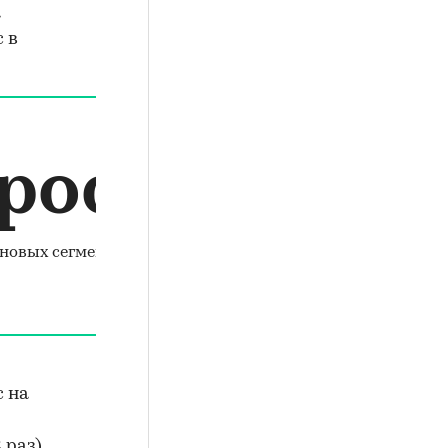
а
 в
рос
еновых сегментах
с на
 раз).