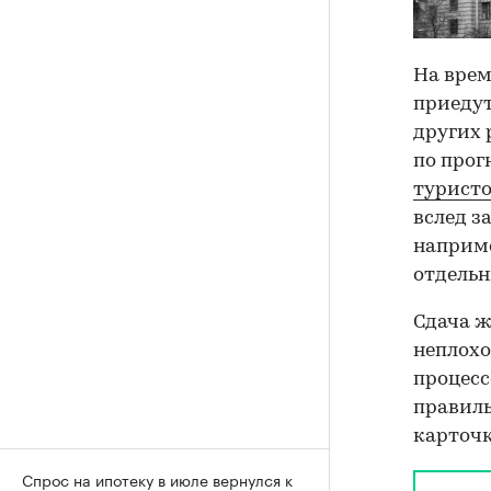
На врем
приедут
других 
по прог
турист
вслед з
наприм
отдельн
Сдача ж
неплохо
процесс
правиль
карточ
Спрос на ипотеку в июле вернулся к