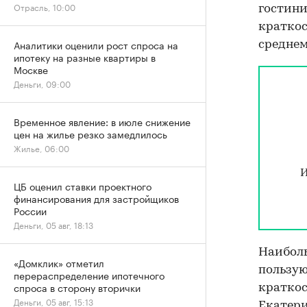
Отрасль, 10:00
гостини
краткос
Аналитики оценили рост спроса на
среднем
ипотеку на разные квартиры в
Москве
Деньги, 09:00
Временное явление: в июле снижение
цен на жилье резко замедлилось
Жилье, 06:00
И
ЦБ оценил ставки проектного
финансирования для застройщиков
России
Деньги, 05 авг, 18:13
Наиболь
«Домклик» отметил
пользую
перераспределение ипотечного
спроса в сторону вторички
краткос
Деньги, 05 авг, 15:13
Екатерин