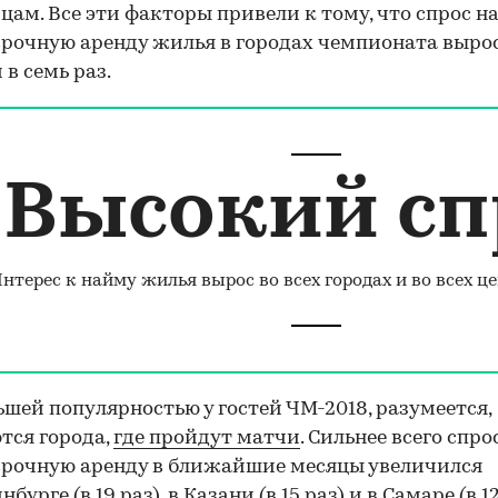
цам. Все эти факторы привели к тому, что спрос н
рочную аренду жилья в городах чемпионата вырос
 в семь раз.
Высокий сп
нтерес к найму жилья вырос во всех городах и во всех ц
шей популярностью у гостей ЧМ-2018, разумеется,
тся города,
где пройдут матчи
. Сильнее всего спро
рочную аренду в ближайшие месяцы увеличился
бурге (в 19 раз), в Казани (в 15 раз) и в Самаре (в 12