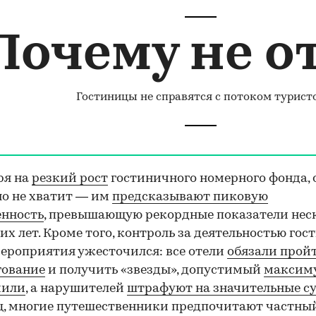
Почему не о
Гостиницы не справятся с потоком турист
ря на
резкий рост
гостиничного номерного фонда, 
но не хватит — им
предсказывают пиковую
енность
, превышающую рекордные показатели нес
их лет. Кроме того, контроль за деятельностью гос
ероприятия ужесточился: все отели
обязали прой
гование
и получить «звезды», допустимый
максим
чили
, а нарушителей
штрафуют на значительные 
, многие путешественники предпочитают частны