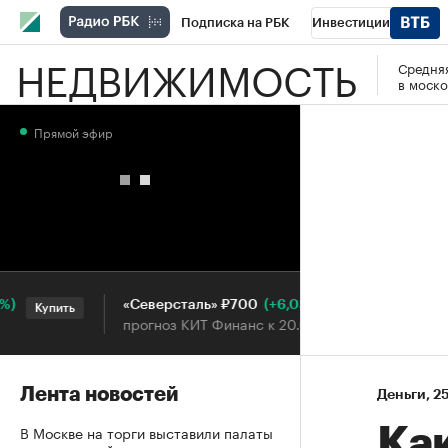
Подписка на РБК
Инвестиции
НЕДВИЖИМОСТЬ
Средняя
РБК Вино
Спорт
Школа управления
в моско
Национальные проекты
Город
Стил
Прямой эфир
Кредитные рейтинги
Франшизы
Га
Проверка контрагентов
Политика
Э
(+6,03%)
«Северсталь» ₽700
НОВ
Купить
Купить
прогноз КИТ Финанс к 20.07.27
прог
Лента новостей
Деньги
⁠,
25
В Москве на торги выставили палаты
Как