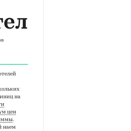
тели
ов
отелей
кольких
тиниц на
ти
ум цен
суммы
.
й наем