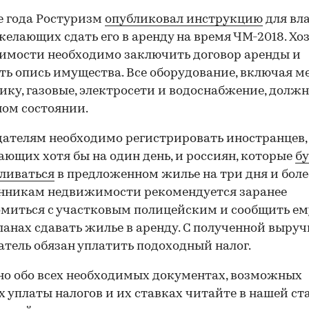
е года Ростуризм
опубликовал инструкцию
для вл
желающих сдать его в аренду на время ЧМ-2018. Хо
мости необходимо заключить договор аренды и
ть опись имущества. Все оборудование, включая ме
ику, газовые, электросети и водоснабжение, должн
ом состоянии.
ателям необходимо регистрировать иностранцев,
ющих хотя бы на один день, и россиян, которые
б
ливаться
в предложенном жилье на три дня и боле
енникам недвижимости рекомендуется заранее
миться с участковым полицейским и сообщить ем
ланах сдавать жилье в аренду. С полученной выру
тель обязан уплатить подоходный налог.
о обо всех необходимых документах, возможных
х уплаты налогов и их ставках читайте в нашей ст