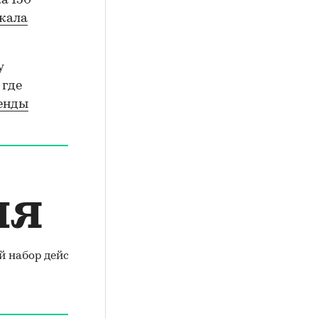
а 150
жала
у
 где
енды
ия
й набор действий