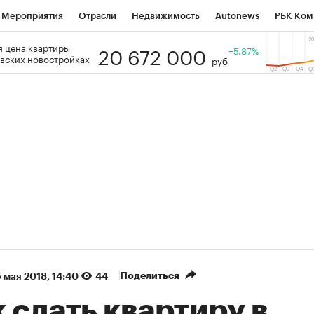
Мероприятия
Отрасли
Недвижимость
Autonews
РБК Ком
20 672 000
 цена квартиры
 РБК
РБК Образование
РБК Курсы
РБК Life
+5.87%
Тренды
Виз
вских новостройках
руб
ь
Крипто
РБК Бизнес-среда
Дискуссионный клуб
Исследо
зета
Спецпроекты СПб
Конференции СПб
Спецпроекты
кономика
Бизнес
Технологии и медиа
Финансы
Рынок на
(+36,48%)
(+31,15%)
АТЭК ₽1 400
«Русагро» ₽120
Купить
ноз SberCIB к 27.07.27
прогноз ПСБ к 26.07.27
Поделиться
 мая 2018, 14:40
44
 сдать квартиру в