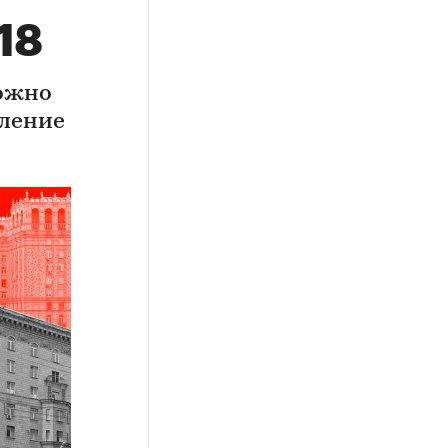
18
можно
вление