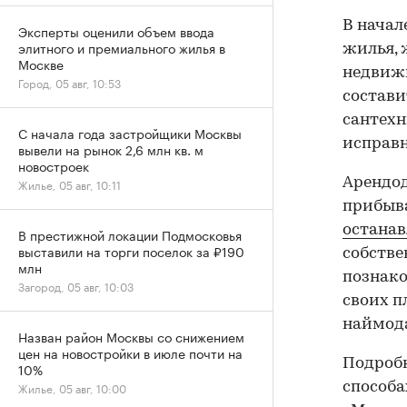
В начал
Эксперты оценили объем ввода
элитного и премиального жилья в
жилья, 
Москве
недвижи
Город, 05 авг, 10:53
состави
сантехн
С начала года застройщики Москвы
исправн
вывели на рынок 2,6 млн кв. м
новостроек
Арендод
Жилье, 05 авг, 10:11
прибыва
останав
В престижной локации Подмосковья
выставили на торги поселок за ₽190
собств
млн
познако
Загород, 05 авг, 10:03
своих п
наймода
Назван район Москвы со снижением
цен на новостройки в июле почти на
Подробн
10%
способа
Жилье, 05 авг, 10:00