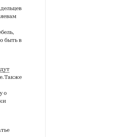
адельцев
зяевам
бель,
о быть в
удут
е. Также
у о
чки
атье