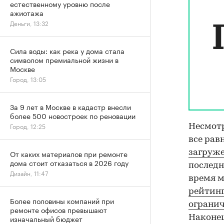
естественному уровню после
ажиотажа
Деньги, 13:32
Сила воды: как река у дома стала
символом премиальной жизни в
Москве
Город, 13:05
За 9 лет в Москве в кадастр внесли
более 500 новостроек по реновации
Город, 12:25
Несмот
все рав
загруж
От каких материалов при ремонте
дома стоит отказаться в 2026 году
последн
Дизайн, 11:47
время м
рейтин
Более половины компаний при
ограни
ремонте офисов превышают
Наконец
изначальный бюджет