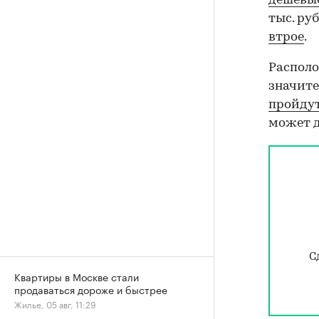
дешевы
тыс. ру
втрое
.
Располо
значите
пройду
может д
С
Квартиры в Москве стали
продаваться дороже и быстрее
Жилье, 05 авг, 11:29