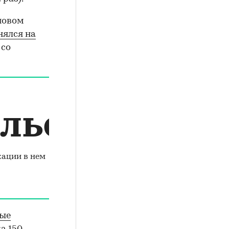
новом
нялся на
со
лье
кации в нем
ые