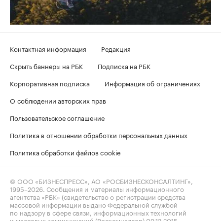
Контактная информация
Редакция
Скрыть баннеры на РБК
Подписка на РБК
Корпоративная подписка
Информация об ограничениях
О соблюдении авторских прав
Пользовательское соглашение
Политика в отношении обработки персональных данных
Политика обработки файлов cookie
© ООО «БИЗНЕСПРЕСС», АО «РОСБИЗНЕСКОНСАЛТИНГ»,
1995–2026
. Сообщения и материалы информационного
агентства «РБК» (свидетельство о регистрации средства
массовой информации выдано Федеральной службой
по надзору в сфере связи, информационных технологий
и массовых коммуникаций (Роскомнадзор) 09.12.2015