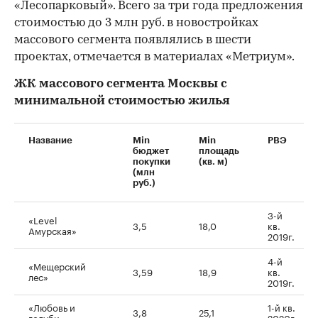
«Лесопарковый». Всего за три года предложения
стоимостью до 3 млн руб. в новостройках
массового сегмента появлялись в шести
проектах, отмечается в материалах «Метриум».
ЖК массового сегмента Москвы с
минимальной стоимостью жилья
Название
Min
Min
РВЭ
бюджет
площадь
покупки
(кв. м)
(млн
руб.)
3-й
«Level
3,5
18,0
кв.
Амурская»
2019г.
4-й
«Мещерский
3,59
18,9
кв.
лес»
2019г.
«Любовь и
1-й кв.
3,8
25,1
голуби»
2020г.