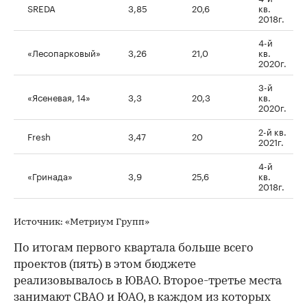
SREDA
3,85
20,6
кв.
2018г.
4-й
«Лесопарковый»
3,26
21,0
кв.
2020г.
3-й
«Ясеневая, 14»
3,3
20,3
кв.
2020г.
2-й кв.
Fresh
3,47
20
2021г.
4-й
«Гринада»
3,9
25,6
кв.
2018г.
Источник: «Метриум Групп»
По итогам первого квартала больше всего
проектов (пять) в этом бюджете
реализовывалось в ЮВАО. Второе-третье места
занимают СВАО и ЮАО, в каждом из которых