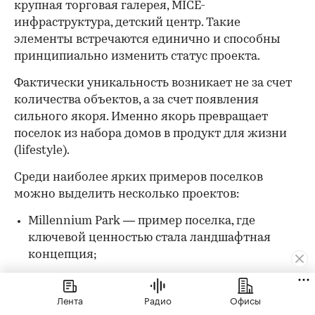
крупная торговая галерея, MICE-
инфраструктура, детский центр. Такие
элементы встречаются единично и способны
принципиально изменить статус проекта.
Фактически уникальность возникает не за счет
количества объектов, а за счет появления
сильного якоря. Именно якорь превращает
поселок из набора домов в продукт для жизни
(lifestyle).
Среди наиболее ярких примеров поселков
можно выделить несколько проектов:
Millennium Park — пример поселка, где
ключевой ценностью стала ландшафтная
концепция;
«Пирогово Коллекция» — один из наиболее
ярких примеров lifestyle-подхода: отель 5*,
Лента
Радио
Офисы
гольф, яхт-клуб, конный клуб, банный