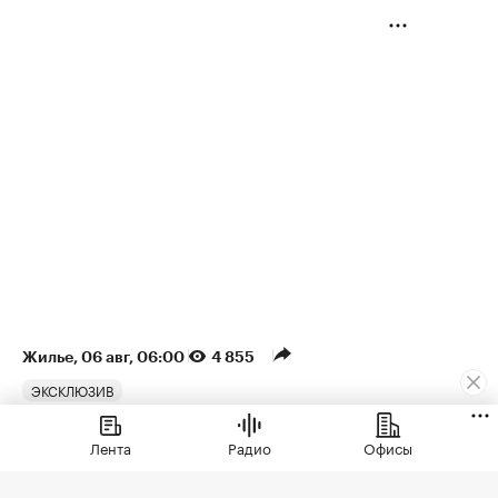
Жилье
⁠,
06 авг, 06:00
4 855
ЭКСКЛЮЗИВ
Временное явление: в июле
Лента
Радио
Офисы
снижение цен на жилье