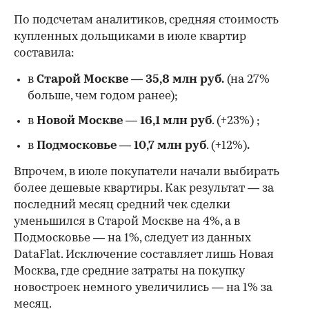
По подсчетам аналитиков, средняя стоимость
купленных дольщиками в июле квартир
составила:
в
Старой Москве
—
35,8 млн руб.
(на 27%
больше, чем годом ранее);
в
Новой Москве
—
16,1 млн руб
. (+23%)
;
в
Подмосковье
—
10,7 млн руб
. (+12%)
.
Впрочем, в июле покупатели начали выбирать
более дешевые квартиры. Как результат — за
последний месяц средний чек сделки
уменьшился в Старой Москве на 4%, а в
Подмосковье — на 1%, следует из данных
DataFlat. Исключение составляет лишь Новая
Москва, где средние затраты на покупку
новостроек немного увеличились — на 1% за
месяц.