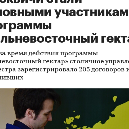
новными участникам
ограммы
альневосточный гект
 за время действия программы
невосточный гектар» столичное управл
естра зарегистрировало 205 договоров и
пивших