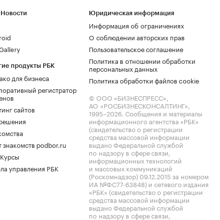
 Новости
Юридическая информация
Информация об ограничениях
roid
О соблюдении авторских прав
allery
Пользовательское соглашение
Политика в отношении обработки
гие продукты РБК
персональных данных
ако для бизнеса
Политика обработки файлов cookie
поративный регистратор
енов
© ООО «БИЗНЕСПРЕСС»,
АО «РОСБИЗНЕСКОНСАЛТИНГ»,
тинг сайтов
1995–2026
. Сообщения и материалы
.решения
информационного агентства «РБК»
(свидетельство о регистрации
комства
средства массовой информации
 знакомств podbor.ru
выдано Федеральной службой
по надзору в сфере связи,
 Курсы
информационных технологий
ла управления РБК
и массовых коммуникаций
(Роскомнадзор) 09.12.2015 за номером
ИА №ФС77-63848) и сетевого издания
«РБК» (свидетельство о регистрации
средства массовой информации
выдано Федеральной службой
по надзору в сфере связи,