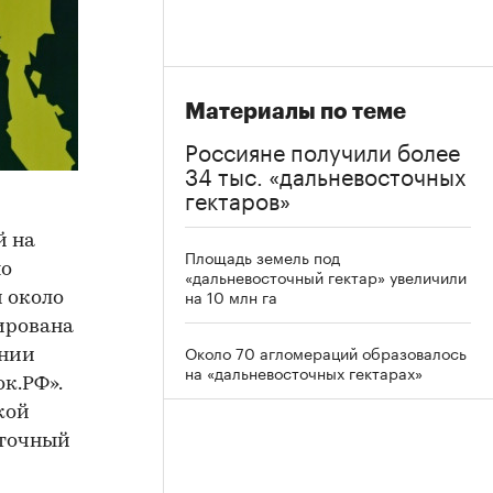
Материалы по теме
Россияне получили более
34 тыс. «дальневосточных
гектаров»
й на
Площадь земель под
но
«дальневосточный гектар» увеличили
на 10 млн га
и около
лирована
Около 70 агломераций образовалось
ении
на «дальневосточных гектарах»
к.РФ».
кой
сточный