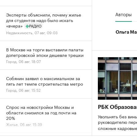
Авторы
Эксперты объяснили, почему жилье
для студентов надо было искать
«вчера»
РАДИО
Недвижимость, 07 авг, 09:03
Ольга Ма
В Москве на торги выставили палаты
допетровской эпохи дешевле трешки
Город, 06 авг, 18:07
Собянин заявил о максимальном за
пять лет темпе строительства метро
Город, 06 авг, 15:52
Спрос на новостройки Москвы и
РБК Образова
области снизился за год почти на
Увольнять без вины
20%
руководителю пер
Жилье, 06 авг, 15:39
сложные кадровы