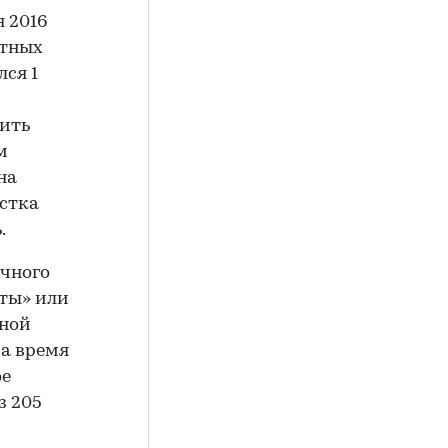
я 2016
отных
лся 1
чить
м
на
астка
.
очного
нты» или
ьной
а время
ое
з 205