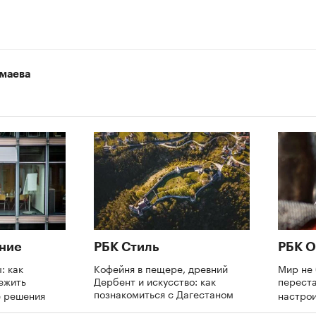
маева
ние
РБК Стиль
РБК О
: как
Кофейня в пещере, древний
Мир не 
ежить
Дербент и искусство: как
переста
познакомиться с Дагестаном
е решения
настрои