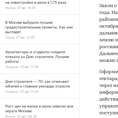
на новостройки в июле в 1,75 раза
Закон о
Жилье, 07 авг, 13:55
года. Н
районов
В Москве выбрали лучшие
градостроительные проекты. Как они
октября
выглядят
дальнев
Город, 07 авг, 12:05
землю м
россиян
Архитекторы и студенты создали
Дальнем
плакаты ко Дню строителя. Лучшие
работы
можно п
Отрасль, 07 авг, 11:36
Оформит
гектара
Дню строителя — 70: как отмечают
юбилей и главные рекорды отрасли
через и
Отрасль, 07 авг, 11:04
информа
действи
Рост цен на жилье в июле охватил все
управле
округа Москвы
поступ
Жилье, 07 авг, 09:34