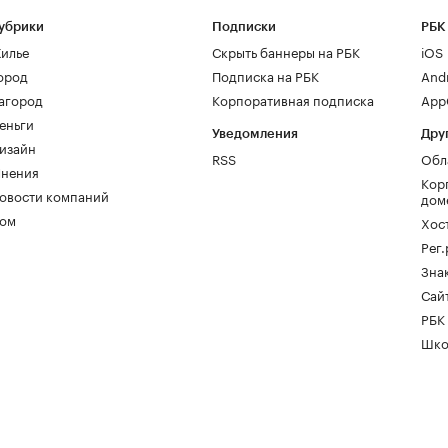
убрики
Подписки
РБК
илье
Скрыть баннеры на РБК
iOS
ород
Подписка на РБК
And
агород
Корпоративная подписка
AppG
еньги
Уведомления
Дру
изайн
RSS
Обл
нения
Кор
овости компаний
дом
ом
Хос
Рег
Зна
Сайт
РБК
Шко