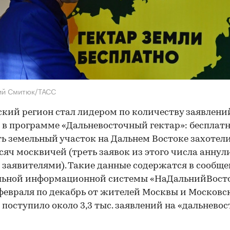
ий Смитюк/ТАСС
кий регион стал лидером по количеству заявлени
 в программе «Дальневосточный гектар»: бесплат
ь земельный участок на Дальнем Востоке захотел
сяч москвичей (треть заявок из этого числа анну
заявителями). Такие данные содержатся в сообщ
льной информационной системы «НаДальнийВосто
 февраля по декабрь от жителей Москвы и Московс
 поступило около 3,3 тыс. заявлений на «дальнево