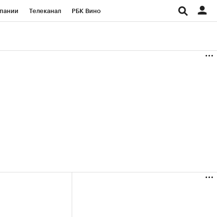
пании
Телеканал
РБК Вино
ациональные проекты
Город
аншизы
Газета
ка
Бизнес