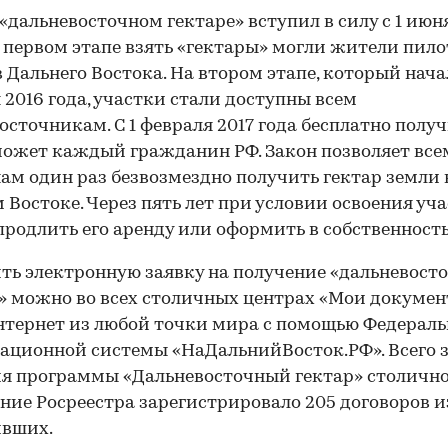
 «дальневосточном гектаре» вступил в силу с 1 июн
а первом этапе взять «гектары» могли жители пил
 Дальнего Востока. На втором этапе, который нача
 2016 года, участки стали доступны всем
осточникам. С 1 февраля 2017 года бесплатно полу
ожет каждый гражданин РФ. Закон позволяет все
ам один раз безвозмездно получить гектар земли 
 Востоке. Через пять лет при условии освоения уч
родлить его аренду или оформить в собственность
ь электронную заявку на получение «дальневост
» можно во всех столичных центрах «Мои докуме
нтернет из любой точки мира с помощью Федерал
ционной системы «НаДальнийВосток.РФ». Всего з
я программы «Дальневосточный гектар» столичн
ние Росреестра зарегистрировало 205 договоров и
ивших.