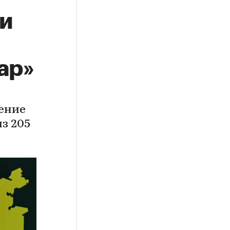
и
ар»
ение
з 205