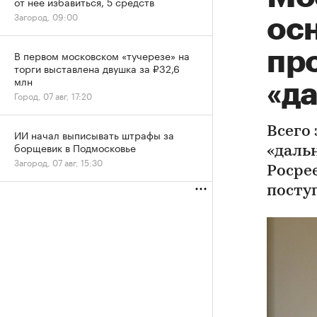
от нее избавиться, 5 средств
Загород, 09:00
ос
пр
В первом московском «тучерезе» на
торги выставлена двушка за ₽32,6
млн
«д
Город, 07 авг, 17:20
Всего
ИИ начал выписывать штрафы за
борщевик в Подмосковье
«даль
Загород, 07 авг, 15:30
Росре
посту