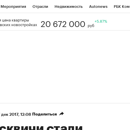
Мероприятия
Отрасли
Недвижимость
Autonews
РБК Ком
20 672 000
 цена квартиры
Образование
РБК Курсы
РБК Life
Тренды
+5.87%
Визионеры
Н
вских новостройках
руб
Дискуссионный клуб
Исследования
Кредитные рейтинги
Фр
Спецпроекты
Проверка контрагентов
Политика
Экономи
к наличной валюты
Поделиться
 дек 2017, 12:08
сквичи стали