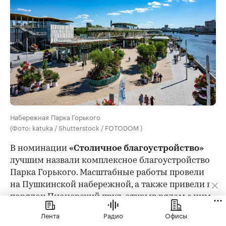
Набережная Парка Горького
(Фото: katuka / Shutterstock / FOTODOM )
В номинации
«Столичное благоустройство»
лучшим назвали комплексное благоустройство
Парка Горького. Масштабные работы провели
на Пушкинской набережной, а также привели в
порядок Пионерский пруд, открыв рядом с ним
современную зону отдыха.
Лента
Радио
Офисы