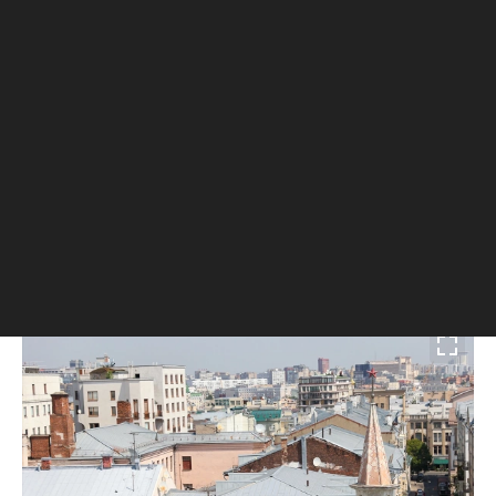
служащие. Более того, в квартирах
отсутствовали кухни — предполагалось, что
жители будут питаться вне дома. В
последующем, уже в советские годы, такой же
принцип использовался при проектировании
домов-коммун.
Через год после постройки столичный «тучерез»
был продан банкиру Дмитрию Рубинштейну. В
подвале дома он открыл театр-кабаре «Летучая
мышь», а квартиры стали использоваться по
назначению.