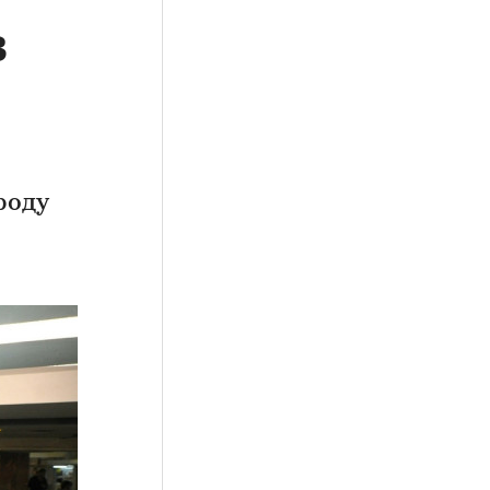
в
роду