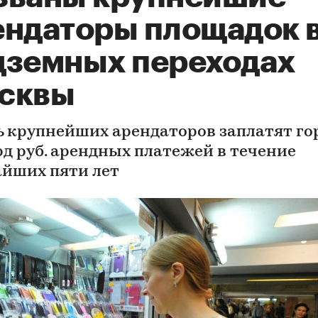
ендаторы площадок 
дземных переходах
сквы
ь крупнейших арендаторов заплатят го
лрд руб. арендных платежей в течение
йших пяти лет