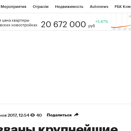
Мероприятия
Отрасли
Недвижимость
Autonews
РБК Ком
20 672 000
 цена квартиры
 РБК
РБК Образование
РБК Курсы
РБК Life
+5.87%
Тренды
Виз
вских новостройках
руб
ь
Крипто
РБК Бизнес-среда
Дискуссионный клуб
Исследо
зета
Спецпроекты СПб
Конференции СПб
Спецпроекты
кономика
Бизнес
Технологии и медиа
Финансы
Рынок на
(+87,32%)
(+30,28%)
5 450
АФК «Система» ₽12
Купить
 ПСБ к 29.07.27
прогноз БКС к 15.07.27
Поделиться
ноя 2017, 12:54
40
званы крупнейшие