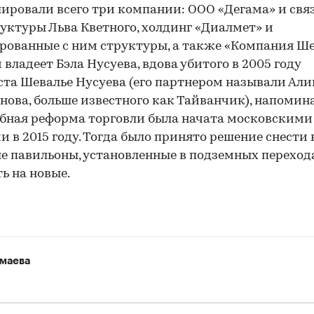
ировали всего три компании: ООО «Дегама» и свя
уктуры Льва Кветного, холдинг «Диалмет» и
ованные с ним структуры, а также «Компания Ше
 владеет Бэла Нусуева, вдова убитого в 2005 году
та Шевалье Нусуева (его партнером называли Ал
нова, больше известного как Тайванчик), напомина
ная реформа торговли была начата московскими
00:00
/
00:00
и в 2015 году. Тогда было принято решение снести 
е павильоны, установленные в подземных перехода
ь на новые.
маева