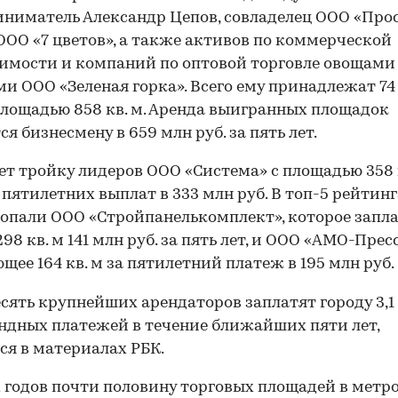
ниматель Александр Цепов, совладелец ООО «Про
 ООО «7 цветов», а также активов по коммерческой
мости и компаний по оптовой торговле овощами
и ООО «Зеленая горка». Всего ему принадлежат 74
лощадью 858 кв. м. Аренда выигранных площадок
ся бизнесмену в 659 млн руб. за пять лет.
т тройку лидеров ООО «Система» с площадью 358 к
пятилетних выплат в 333 млн руб. В топ-5 рейтинг
опали ООО «Стройпанелькомплект», которое запла
98 кв. м 141 млн руб. за пять лет, и ООО «АМО-Пресс
щее 164 кв. м за пятилетний платеж в 195 млн руб.
есять крупнейших арендаторов заплатят городу 3,1
ендных платежей в течение ближайших пяти лет,
ся в материалах РБК.
х годов почти половину торговых площадей в метр