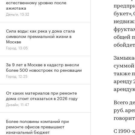
естественному уровню после
предпри
ажиотажа
Деньги, 13:32
букет»,
недвижи
фруктам
Сила воды: как река у дома стала
символом премиальной жизни в
общей п
Москве
обойдет
Город, 13:05
Замыкае
За 9 лет в Москве в кадастр внесли
суммой 
более 500 новостроек по реновации
также п
Город, 12:25
аренду 2
арендую
От каких материалов при ремонте
дома стоит отказаться в 2026 году
Всего д
Дизайн, 11:47
руб. ар
говорит
Более половины компаний при
ремонте офисов превышают
изначальный бюджет
С 1990-