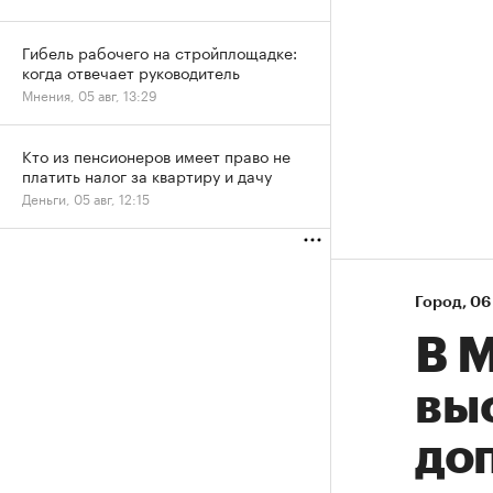
Гибель рабочего на стройплощадке:
когда отвечает руководитель
Мнения, 05 авг, 13:29
Кто из пенсионеров имеет право не
платить налог за квартиру и дачу
Деньги, 05 авг, 12:15
Город
⁠,
06 
В М
вы
до