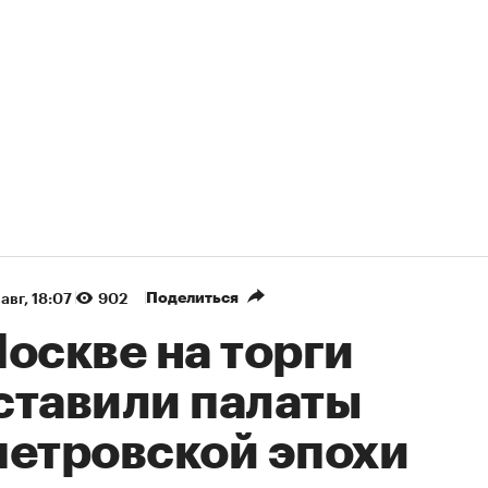
Поделиться
авг, 18:07
902
оскве на торги
ставили палаты
петровской эпохи