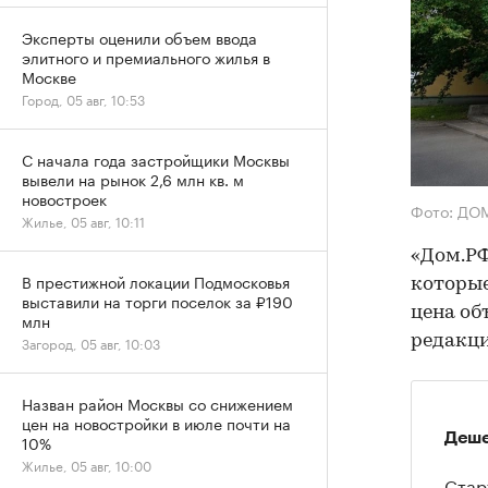
Эксперты оценили объем ввода
элитного и премиального жилья в
Москве
Город, 05 авг, 10:53
С начала года застройщики Москвы
вывели на рынок 2,6 млн кв. м
новостроек
Фото: ДО
Жилье, 05 авг, 10:11
«Дом.РФ
В престижной локации Подмосковья
которые
выставили на торги поселок за ₽190
цена об
млн
редакц
Загород, 05 авг, 10:03
Назван район Москвы со снижением
цен на новостройки в июле почти на
Деше
10%
Жилье, 05 авг, 10:00
Стар