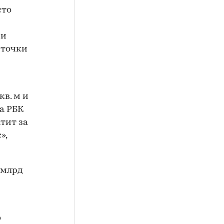
сто
 и
 точки
в. м и
а РБК
тит за
»,
 млрд
о