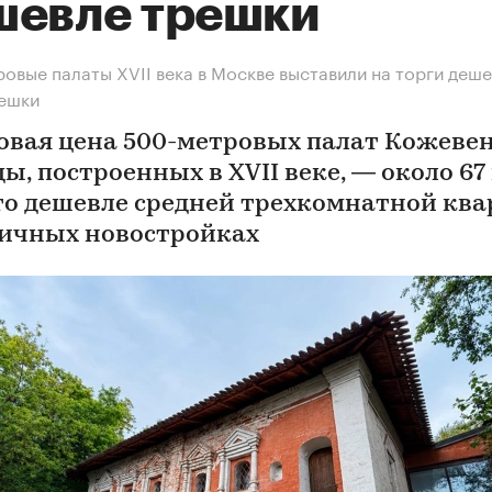
шевле трешки
овые палаты XVII века в Москве выставили на торги деш
решки
овая цена 500-метровых палат Кожеве
ы, построенных в XVII веке, — около 67
Это дешевле средней трехкомнатной кв
личных новостройках