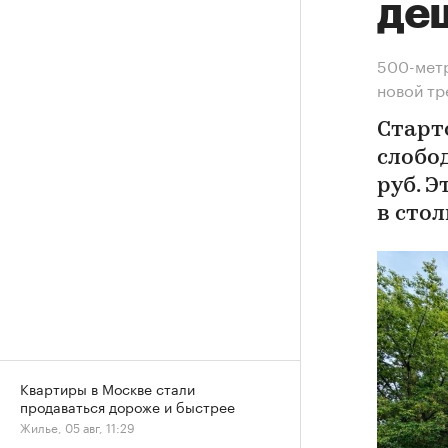
де
500-метр
новой т
Старт
слобод
руб. 
в сто
Квартиры в Москве стали
продаваться дороже и быстрее
Жилье, 05 авг, 11:29