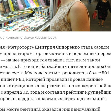
vda Komsomolskaya/Russian Look
ия «Метроторг» Дмитрия Сидоренко стала самым
 арендатором торговых точек в подземных перех
— на нее приходится свыше 1 тыс. кв. м такой
мости. В течение ближайших пяти лет аренды б
ет на счета Московского метрополитена более 504 
м
пишет
РБК, который проанализировал данные
нных аукционов департамента по конкурентной 
с апреля 2015 года и составил рейтинг крупнейши
оров площадок в подземных переходах столицы.
ом месте рейтинга оказался индивидуальный