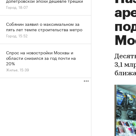
допетровской эпохи дешевле трешки
Город, 18:07
ар
по
Собянин заявил о максимальном за
пять лет темпе строительства метро
Город, 15:52
Мо
Спрос на новостройки Москвы и
Десят
области снизился за год почти на
20%
3,1 м
Жилье, 15:39
ближа