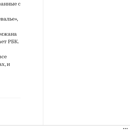
занные с
валье»,
имжана
ет РБК.
все
х, и