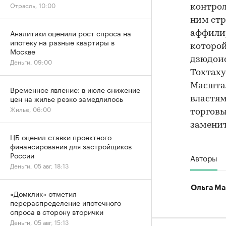
Отрасль, 10:00
контрол
ним стр
Аналитики оценили рост спроса на
аффилир
ипотеку на разные квартиры в
которой
Москве
дзюдоис
Деньги, 09:00
Тохтаху
Масштаб
Временное явление: в июле снижение
цен на жилье резко замедлилось
властям
Жилье, 06:00
торговы
заменит
ЦБ оценил ставки проектного
финансирования для застройщиков
России
Авторы
Деньги, 05 авг, 18:13
Ольга Ма
«Домклик» отметил
перераспределение ипотечного
спроса в сторону вторички
Деньги, 05 авг, 15:13