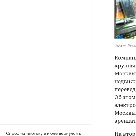
Фото: Pra
Компан
крупным
Москвы 
недвижи
перевед
Об это
электро
Москвы 
арендат
Спрос на ипотеку в июле вернулся к
На втор