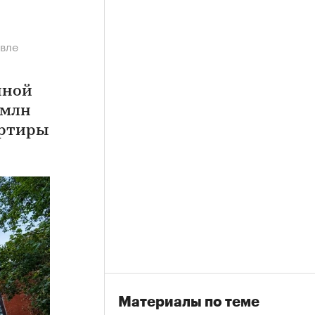
евле
нной
 млн
артиры
Материалы по теме