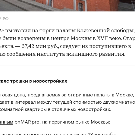
М.РФ
» выставил на торги палаты Кожевенной слободы,
 были возведены в центре Москвы в XVII веке. Ста
ъекта — 67,42 млн руб., следует из поступившего в
ию сообщения института жилищного развития.
вле трешки в новостройках
товая цена, предлагаемая за старинные палаты в Москве,
дает в интервал между текущей стоимостью двухкомнатно
комнатной квартиры в столичных новостройках.
анным
bnMAP.pro, на первичном рынке Москвы:
ушки сейчас продаются в среднем за 48 млн руб.;