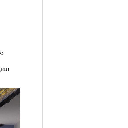
е
ции