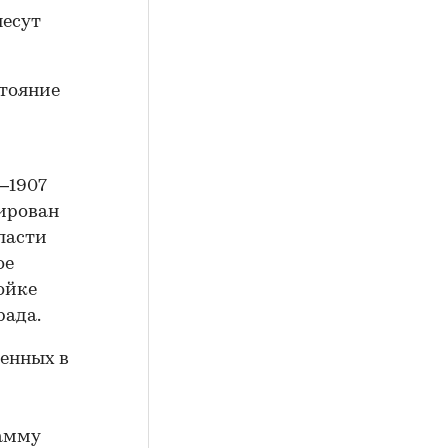
несут
стояние
–1907
тирован
ласти
ое
ойке
рада.
ченных в
рамму