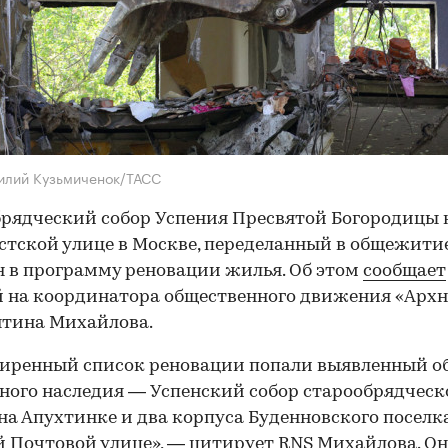
илий Кузьмиченок/ТАСС
рядческий собор Успения Пресвятой Богородицы 
тской улице в Москве, переделанный в общежитие
 в программу реновации жилья. Об этом
сообщает
 на координатора общественного движения «Арх
нтина Михайлова.
иренный список реновации попали выявленный о
ного наследия — Успенский собор старообрядческ
на Апухтинке и два корпуса Буденновского поселк
 Почтовой улице», — цитирует RNS Михайлова. Он