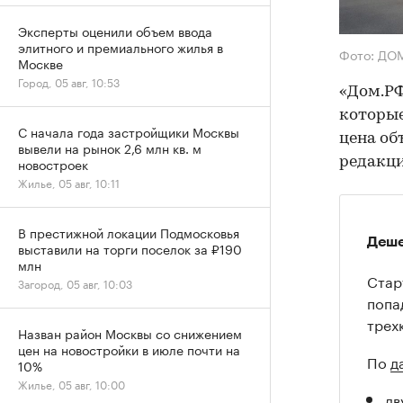
Эксперты оценили объем ввода
элитного и премиального жилья в
Фото: ДО
Москве
Город, 05 авг, 10:53
«Дом.РФ
которые
С начала года застройщики Москвы
цена об
вывели на рынок 2,6 млн кв. м
редакц
новостроек
Жилье, 05 авг, 10:11
В престижной локации Подмосковья
Деше
выставили на торги поселок за ₽190
млн
Стар
Загород, 05 авг, 10:03
попа
трех
Назван район Москвы со снижением
цен на новостройки в июле почти на
По
д
10%
Жилье, 05 авг, 10:00
дв