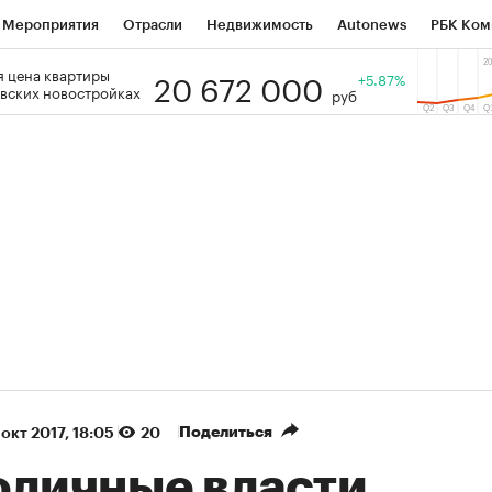
Мероприятия
Отрасли
Недвижимость
Autonews
РБК Ком
20 672 000
 цена квартиры
 РБК
РБК Образование
РБК Курсы
РБК Life
+5.87%
Тренды
Виз
вских новостройках
руб
ь
Крипто
РБК Бизнес-среда
Дискуссионный клуб
Исследо
зета
Спецпроекты СПб
Конференции СПб
Спецпроекты
кономика
Бизнес
Технологии и медиа
Финансы
Рынок на
(+87,8%)
(+30,35%)
5 450
АФК «Система» ₽12
Купить
К
 ПСБ к 29.07.27
прогноз БКС к 15.07.27
Поделиться
 окт 2017, 18:05
20
оличные власти