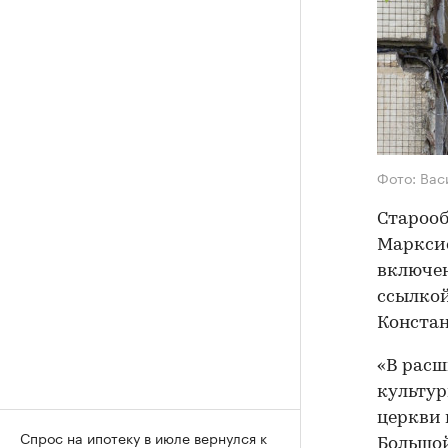
Фото: Вас
Старооб
Марксис
включен
ссылкой
Конста
«В расш
культур
церкви 
Спрос на ипотеку в июле вернулся к
Большой