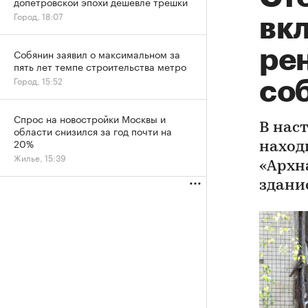
допетровской эпохи дешевле трешки
Город, 18:07
вк
ре
Собянин заявил о максимальном за
пять лет темпе строительства метро
Город, 15:52
со
Спрос на новостройки Москвы и
В нас
области снизился за год почти на
20%
наход
Жилье, 15:39
«Архн
здани