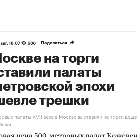
Поделиться
авг, 18:07
688
оскве на торги
ставили палаты
петровской эпохи
шевле трешки
овые палаты XVII века в Москве выставили на торги деш
решки
овая цена 500-метровых палат Кожеве