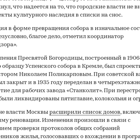
нул, что надеется на то, что городские власти не в
екты культурного наследия в списки на снос.
ия в форме превращения собора в изначальное со
безусловно, благое дело, отметил координатор
зора».
пения Пресвятой Богородицы, построенный в 1906
о образцу Успенского собора в Кремле, был спроек
тором Николаем Поликарповым. При советской в
ыл закрыт и в 1935 году переделан в четырехэтажн
ие для рабочих завода «Станколит». При перестр
были ликвидированы пятиглавие, колокольня и ог
не власти Москвы
расширили список домов
, вклю
му реновации. Изменения произошли в связи с
ием проверки протоколов общих собраний
нников жилья, голосовавших о вхождении в прог