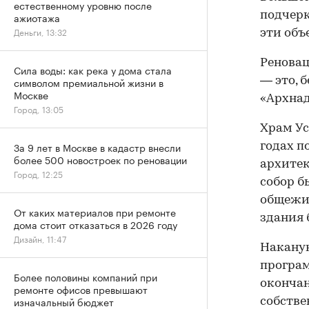
естественному уровню после
подчерк
ажиотажа
Деньги, 13:32
эти объ
Реновац
Сила воды: как река у дома стала
— это, 
символом премиальной жизни в
Москве
«Архнад
Город, 13:05
Храм Ус
За 9 лет в Москве в кадастр внесли
годах п
более 500 новостроек по реновации
архитек
Город, 12:25
собор б
общежит
От каких материалов при ремонте
здания 
дома стоит отказаться в 2026 году
Дизайн, 11:47
Накану
програм
Более половины компаний при
окончан
ремонте офисов превышают
изначальный бюджет
собстве