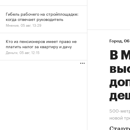
Гибель рабочего на стройплощадке:
когда отвечает руководитель
Мнения, 05 авг, 13:29
Кто из пенсионеров имеет право не
Город
⁠,
06 
платить налог за квартиру и дачу
В М
Деньги, 05 авг, 12:15
вы
до
де
500-метр
новой т
Старт