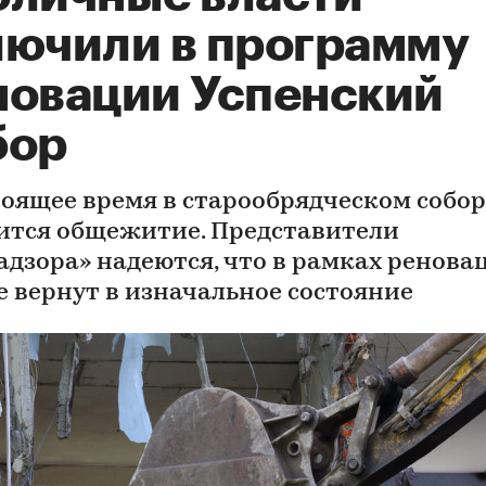
лючили в программу
новации Успенский
бор
тоящее время в старообрядческом собор
ится общежитие. Представители
адзора» надеются, что в рамках ренова
е вернут в изначальное состояние