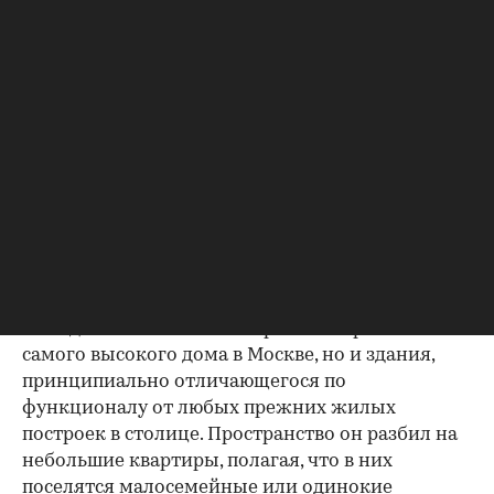
30-х годов был самым высоким домом в Москве.
Возведен он на месте старинной дворянской
усадьбы, которая хоть и не пострадала во время
наполеоновского пожара, но потом все же
рухнула — в результате неудачной попытки
перестроить объект на новый лад.
Новый дом спроектировал известный инженер
и архитектор Эрнст Нирнзее, который сам же
являлся и собственником этого участка: землю с
обвалившейся прежней постройкой он
приобрел несколькими годами ранее.
Его идея заключалась не просто в строительстве
самого высокого дома в Москве, но и здания,
принципиально отличающегося по
функционалу от любых прежних жилых
построек в столице. Пространство он разбил на
небольшие квартиры, полагая, что в них
поселятся малосемейные или одинокие