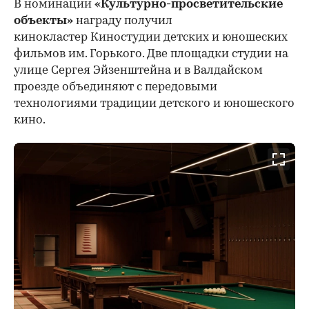
В номинации
«Культурно-просветительские
объекты»
награду получил
кинокластер Киностудии детских и юношеских
фильмов им. Горького. Две площадки студии на
улице Сергея Эйзенштейна и в Валдайском
проезде объединяют с передовыми
технологиями традиции детского и юношеского
кино.