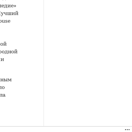
ледие»
«Лучший
ouse
лой
ародной
ии
енным
по
ла