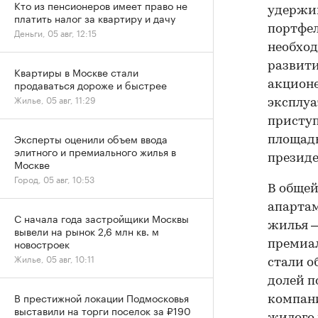
Кто из пенсионеров имеет право не
удержи
платить налог за квартиру и дачу
портфел
Деньги, 05 авг, 12:15
необход
развити
Квартиры в Москве стали
продаваться дороже и быстрее
акционе
Жилье, 05 авг, 11:29
эксплуа
приступ
Эксперты оценили объем ввода
площадь
элитного и премиального жилья в
президе
Москве
Город, 05 авг, 10:53
В общей
апартам
С начала года застройщики Москвы
жилья —
вывели на рынок 2,6 млн кв. м
новостроек
премиал
Жилье, 05 авг, 10:11
стали о
долей п
В престижной локации Подмосковья
компани
выставили на торги поселок за ₽190