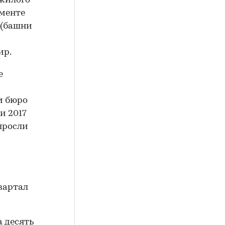
 жилого
гменте
 (башни
ир.
е
м бюро
и 2017
ыросли
вартал
а десять