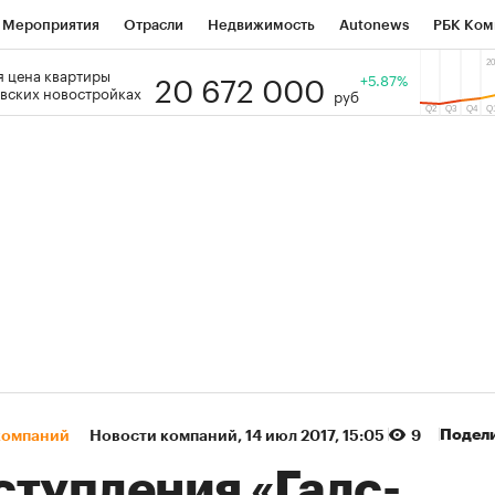
Мероприятия
Отрасли
Недвижимость
Autonews
РБК Ком
20 672 000
 цена квартиры
 РБК
РБК Образование
РБК Курсы
РБК Life
+5.87%
Тренды
Виз
вских новостройках
руб
ь
Крипто
РБК Бизнес-среда
Дискуссионный клуб
Исследо
зета
Спецпроекты СПб
Конференции СПб
Спецпроекты
кономика
Бизнес
Технологии и медиа
Финансы
Рынок на
(+13,23%)
(+86,13%)
ро» ₽120
Ozon ₽5 450
Купить
Купит
 ПСБ к 26.07.27
прогноз ПСБ к 29.07.27
Подел
компаний
Новости компаний
⁠,
14 июл 2017, 15:05
9
ступления «Галс-