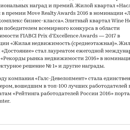
иональных наград и премий. Жилой квартал «Нас
 в премии Move Realty Awards 2016 в номинации 
омплекс бизнес-класса». Элитный квартал Wine H
н победителем всемирного конкурса в области
мости FIABCI Prix d’Excellence Awards — 2017 в
ции «Жилая недвижимость (среднеэтажная)». Жи
 «Достояние» стал лауреатом ежегодной междун
 «Рекорды рынка недвижимости 2016» в номинац
ктурное решение № 1» и другие награды.
году компания «Галс-Девелопмент» стала единств
ером, вошедшим в топ-100 лучших работодателей 
атам «Рейтинга работодателей России 2016» порта
ter.