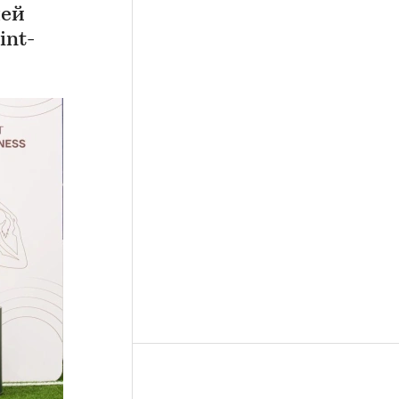
лей
int-