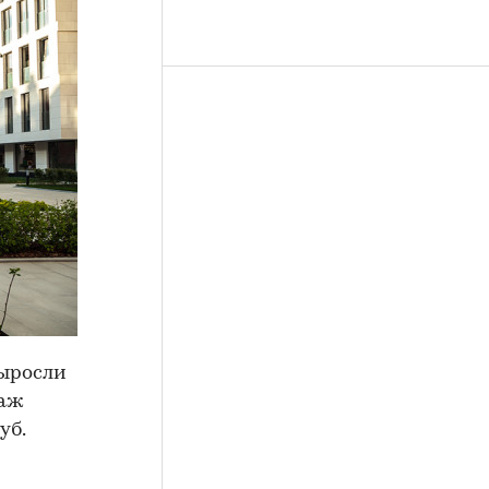
ыросли
даж
уб.