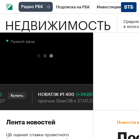
Подписка на РБК
Инвестиции
НЕДВИЖИМОСТЬ
Средняя
РБК Вино
Спорт
Школа управления
в моско
Национальные проекты
Город
Стил
Прямой эфир
Кредитные рейтинги
Франшизы
Га
Проверка контрагентов
Политика
Э
(+34,65%)
НОВАТЭК ₽1 400
«Русаг
Купить
Купить
прогноз SberCIB к 27.07.27
прогноз
Лента новостей
Новости 
ЦБ оценил ставки проектного
По