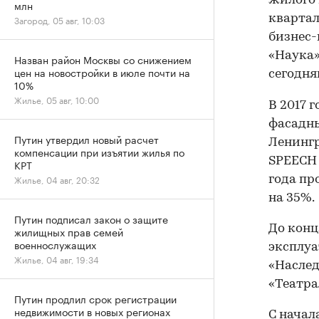
жилого 
млн
квартал
Загород, 05 авг, 10:03
бизнес-
«Наука»
Назван район Москвы со снижением
цен на новостройки в июле почти на
сегодня
10%
Жилье, 05 авг, 10:00
В 2017 
фасадны
Путин утвердил новый расчет
Ленингр
компенсации при изъятии жилья по
SPEECH 
КРТ
Жилье, 04 авг, 20:32
года пр
на 35%.
Путин подписал закон о защите
До конц
жилищных прав семей
военнослужащих
эксплуа
Жилье, 04 авг, 19:34
«Наслед
«Театра
Путин продлил срок регистрации
недвижимости в новых регионах
С начал