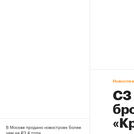
Новости 
СЗ
бр
«К
В Москве продано новостроек более
чем на ₽3,4 трлн