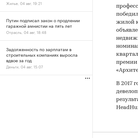
Жилье, 04 авг, 19:21
професс
победил
Путин подписал закон о продлении
жилой к
гаражной амнистии на пять лет
объявле
Отрасль, 04 авг, 18:48
недвижи
номина
Задолженность по зарплатам в
строительных компаниях выросла
квартал
вдвое за год
премии
Деньги, 04 авг, 15:07
«Архите
В 2017 
девелоп
результ
HeadHun