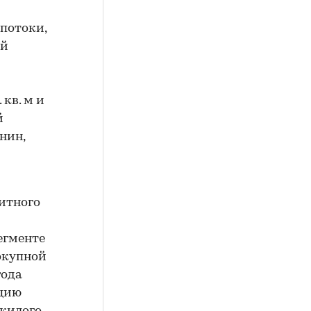
потоки,
ий
кв. м и
й
нин,
литного
егменте
окупной
года
ацию