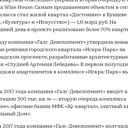
квартала «Наследие» (первая и вторая очереди) и
а Wine House. Самым продаваемым объектом в се
класса стал жилой квартал «Достояние» в Кунцеве
, «Культура» и «Искусство») — 1,6 млрд руб. На
шний день в проекте реализовано более 70% кварт
году компания «Галс-Девелопмент» утвердила новы
е решения городского квартала «Искра-Парк» на
адском проспекте, разработанные архитектурны
и «Студией Артемия Лебедева». В первом полугоди
одажи апартаментов в комплексе «Искра-Парк» в
а 2017 года компания «Галс-Девелопмент» введет в
тацию 300 тыс. кв. м — вторую очередь комплекса
ие», офисные башни МФК «IQ-квартал», элитный к
льный Дом».
а 2017 года компания «Галс-Девелопмент» получил
00:00
/
00:00