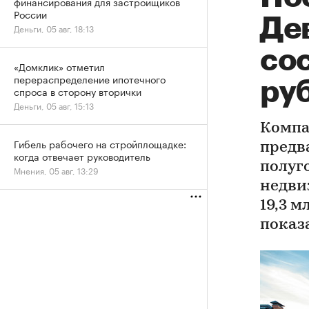
финансирования для застройщиков
России
Дев
Деньги, 05 авг, 18:13
сос
«Домклик» отметил
перераспределение ипотечного
ру
спроса в сторону вторички
Деньги, 05 авг, 15:13
Компа
Гибель рабочего на стройплощадке:
предв
когда отвечает руководитель
полуг
Мнения, 05 авг, 13:29
недви
19,3 м
показ