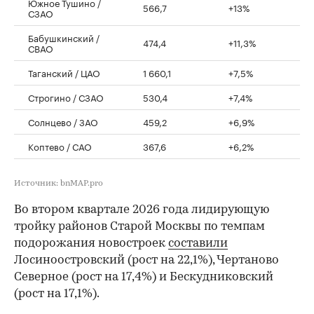
Южное Тушино /
566,7
+13%
СЗАО
Бабушкинский /
474,4
+11,3%
СВАО
Таганский / ЦАО
1 660,1
+7,5%
Строгино / СЗАО
530,4
+7,4%
Солнцево / ЗАО
459,2
+6,9%
Коптево / САО
367,6
+6,2%
Источник: bnMAP.pro
Во втором квартале 2026 года лидирующую
тройку районов Старой Москвы по темпам
подорожания новостроек
составили
Лосиноостровский (рост на 22,1%), Чертаново
Северное (рост на 17,4%) и Бескудниковский
(рост на 17,1%).