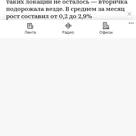
таких локаций не осталось — вторичка
подорожала везде. В среднем за месяц
рост составил от 0,2 до 2,9%
Лента
Радио
Офисы
Фото: BestPhotoPlus / Shutterstock / FOTODOM
В июле цены на вторичном рынке повысились
во всех округах Москвы. Сильнее всего готовое