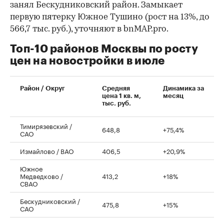
занял Бескудниковский район. Замыкает
первую пятерку Южное Тушино (рост на 13%, до
566,7 тыс. руб.), уточняют в bnMAP.pro.
Топ-10 районов Москвы по росту
цен на новостройки в июле
00:00
/
00:00
Район / Округ
Средняя
Динамика за
цена 1 кв. м,
месяц
тыс. руб.
Тимирязевский /
648,8
+75,4%
САО
Измайлово / ВАО
406,5
+20,9%
Южное
Медведково /
413,2
+18%
СВАО
Бескудниковский /
475,8
+15%
САО