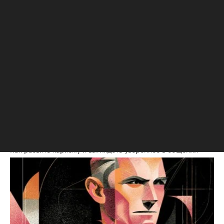
Сотрудники открыли
Как российские бизнес-
новый способ вредить
школы пересобирают
компаниям. Зачем им это
программы под новую
реальность
Образование
Образование
РБК Образование
Как развить харизму и выглядеть увереннее в общении