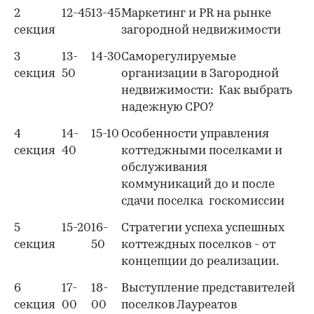
2
12-45
13-45
Маркетинг и PR на рынке
секция
загородной недвижимости
3
13-
14-30
Саморегулируемые
00:00
/
00:00
секция
50
организации в Загородной
недвижимости: Как выбрать
надежную СРО?
4
14-
15-10
Особенности управления
секция
40
коттеджными поселками и
обслуживания
коммуникаций до и после
сдачи поселка госкомиссии
5
15-20
16-
Стратегии успеха успешных
секция
50
коттеждных поселков - от
концепции до реализации.
6
17-
18-
Выступление представителей
секция
00
00
поселков Лауреатов