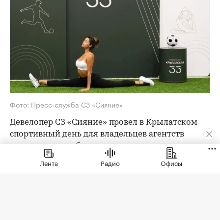
Фото: Пресс-служба СЗ «Сияние»
Девелопер СЗ «Сияние» провел в Крылатском
спортивный день для владельцев агентств
недвижимости, брокеров премиального
сегмента, блогеров и лидеров мнений отрасли.
Лента
Радио
Офисы
Мероприятие состоялось в Paris Saint-Germain
Academy Russia у Гребного канала и собрало 50
гостей.
Sport Wellness Day стал продолжением серии