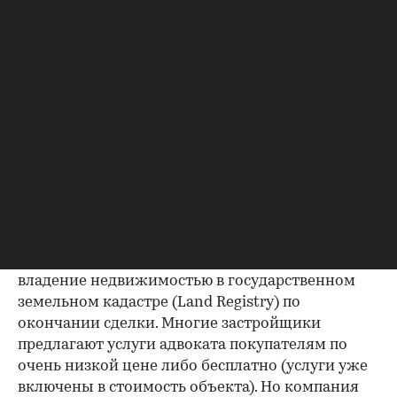
- Все сделки с недвижимостью осуществляются
только через лицензированных адвокатов.
Первостепенная обязанность адвоката,
представляющего покупателя - проверить
благонадежность застройщика, удостовериться
в том, что он имеет всю необходимую
документацию, лицензии и разрешения на
продажу квартир в данном здании на стадии
строительства, прежде чем его клиент
перечислит средства в счет оплаты за объект.
Обязанностью адвоката также является
процедура надлежащей регистрации прав на
владение недвижимостью в государственном
земельном кадастре (Land Registry) по
окончании сделки. Многие застройщики
предлагают услуги адвоката покупателям по
очень низкой цене либо бесплатно (услуги уже
включены в стоимость объекта). Но компания