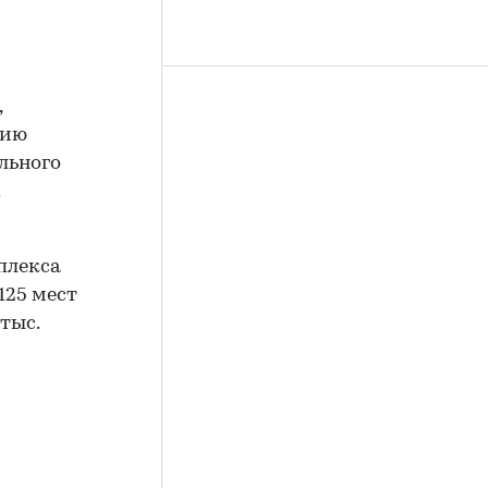
,
тию
льного
.
мплекса
125 мест
тыс.