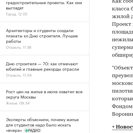
Как соо
градостроительные проекты. Как они
выглядят
класса 
Город, 12:05
жилой д
Проект 
Архитекторы и студенты создали
площадь
плакаты ко Дню строителя. Лучшие
нежилые
работы
Отрасль, 11:36
суперма
обширну
Дню строителя — 70: как отмечают
юбилей и главные рекорды отрасли
"Объект 
Отрасль, 11:04
преувел
московс
Рост цен на жилье в июле охватил все
пилотны
округа Москвы
которые
Жилье, 09:34
Фондом 
Воронин
Эксперты объяснили, почему жилье
для студентов надо было искать
+ Ново
«вчера»
РАДИО