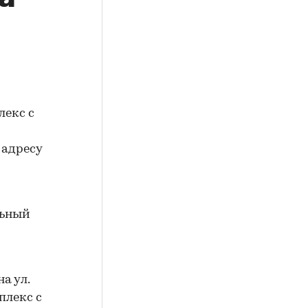
лекс с
 адресу
льный