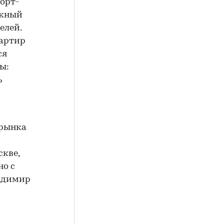
орт-
ажный
елей.
вартир
ся
ы:
ь
 рынка
скве,
но с
ладимир