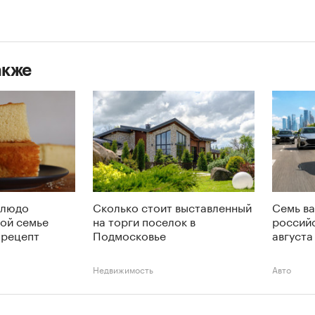
акже
блюдо
Сколько стоит выставленный
Семь ва
дой семье
на торги поселок в
российс
 рецепт
Подмосковье
августа
Недвижимость
Авто