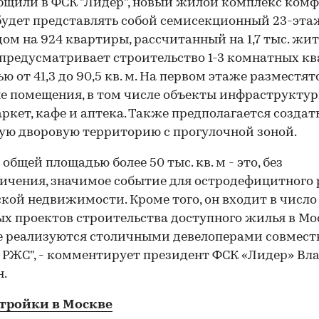
бщили в ФСК "Лидер", новый жилой комплекс комф
будет представлять собой семисекционный 23-эт
ом на 924 квартиры, рассчитанный на 1,7 тыс. жит
предусматривает строительство 1-3 комнатных к
ю от 41,3 до 90,5 кв. м. На первом этаже разместят
 помещения, в том числе объекты инфраструктур
ркет, кафе и аптека. Также предполагается создат
ю дворовую территорию с прогулочной зоной.
общей площадью более 50 тыс. кв. м - это, без
ичения, значимое событие для остродефицитного
кой недвижимости. Кроме того, он входит в число
х проектов строительства доступного жилья в Мо
 реализуются столичными девелоперами совмест
РЖС", - комментирует президент ФСК «Лидер» В
.
стройки в Москве