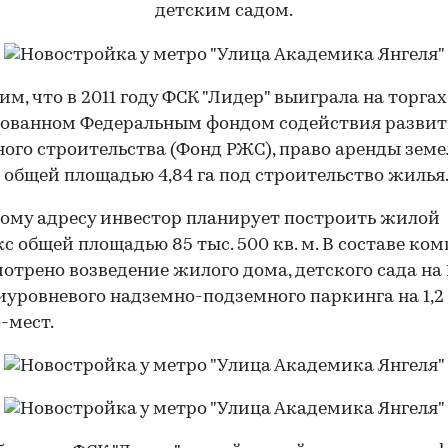
м, что в 2011 году ФСК "Лидер" выиграла на торгах
зованном Федеральным фондом содействия разви
го строительства (Фонд РЖС), право аренды земе
 общей площадью 4,84 га под строительство жилья
ому адресу инвестор планирует построить жилой
с общей площадью 85 тыс. 500 кв. м. В составе ко
отрено возведение жилого дома, детского сада на 
иуровневого надземно-подземного паркинга на 1,2 
-мест.
00:00
/
00:00