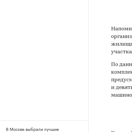
Напомни
органи
жилищно
участка
По данн
комплек
предусм
и девят
машино
В Москве выбрали лучшие