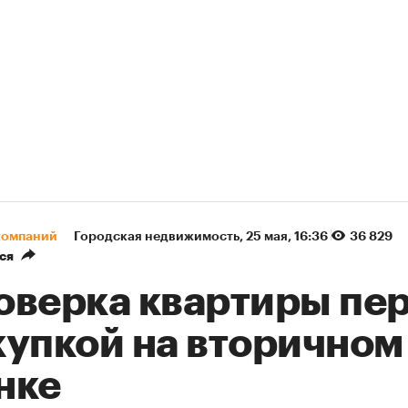
компаний
Городская недвижимость
⁠,
25 мая, 16:36
36 829
ся
оверка квартиры пе
купкой на вторичном
нке