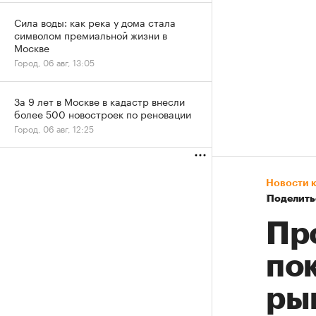
Сила воды: как река у дома стала
символом премиальной жизни в
Москве
Город, 06 авг, 13:05
За 9 лет в Москве в кадастр внесли
более 500 новостроек по реновации
Город, 06 авг, 12:25
Новости 
Поделить
Пр
по
ры