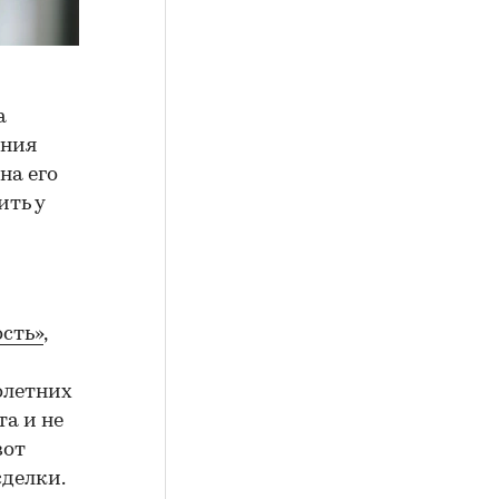
а
ения
на его
ить у
сть»
,
олетних
а и не
вот
сделки.