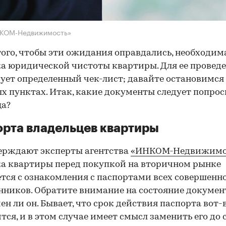
НКОМ-Недвижимость»
того, чтобы эти ожидания оправдались, необходим
а юридической чистоты квартиры. Для ее провед
ует определенный чек-лист; давайте остановимся 
х пунктах. Итак, какие документы следует попрос
ца?
рта владельцев квартиры
ерждают эксперты агентства
«ИНКОМ-Недвижимо
а квартиры перед покупкой на вторичном рынке
тся с ознакомления с паспортами всех совершенн
нников. Обратите внимание на состояние документ
ен ли он. Бывает, что срок действия паспорта вот-
тся, и в этом случае имеет смысл заменить его до 