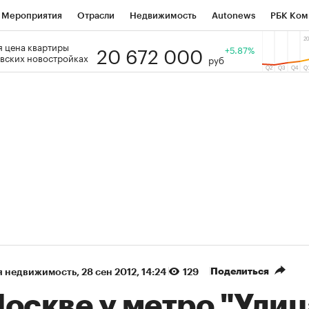
Мероприятия
Отрасли
Недвижимость
Autonews
РБК Ком
20 672 000
 цена квартиры
 РБК
РБК Образование
РБК Курсы
РБК Life
+5.87%
Тренды
Виз
вских новостройках
руб
ь
Крипто
РБК Бизнес-среда
Дискуссионный клуб
Исследо
зета
Спецпроекты СПб
Конференции СПб
Спецпроекты
кономика
Бизнес
Технологии и медиа
Финансы
Рынок на
(+89,24%)
(+33,63%)
₽5 450
АФК «Система» ₽12
Купить
з ПСБ к 29.07.27
прогноз БКС к 15.07.27
Поделиться
я недвижимость
⁠,
28 сен 2012, 14:24
129
оскве у метро "Улиц