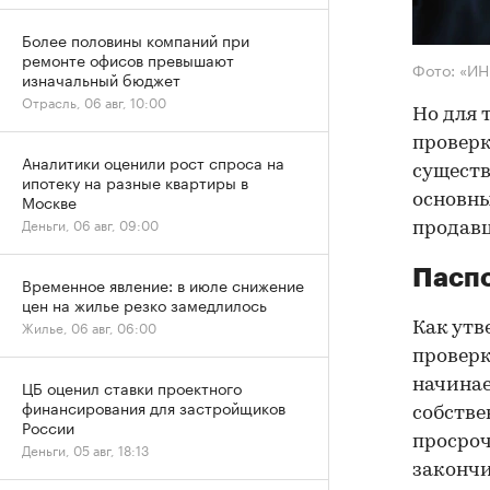
Более половины компаний при
ремонте офисов превышают
Фото: «И
изначальный бюджет
Отрасль, 06 авг, 10:00
Но для 
проверк
Аналитики оценили рост спроса на
существ
ипотеку на разные квартиры в
Москве
основны
Деньги, 06 авг, 09:00
продав
Паспо
Временное явление: в июле снижение
цен на жилье резко замедлилось
Жилье, 06 авг, 06:00
Как утв
проверк
начинае
ЦБ оценил ставки проектного
финансирования для застройщиков
собстве
России
просроч
Деньги, 05 авг, 18:13
закончи