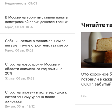
Недвижимость, 09:03
В Москве на торги выставили палаты
допетровской эпохи дешевле трешки
Читайте т
Город, 06 авг, 18:07
Собянин заявил о максимальном за
пять лет темпе строительства метро
Город, 06 авг, 15:52
Спрос на новостройки Москвы и
области снизился за год почти на
20%
Это коронное 
готовили в каж
Жилье, 06 авг, 15:39
СССР: забытый
Спрос на ипотеку в июле вернулся к
Life
естественному уровню после
ажиотажа
Деньги, 06 авг, 13:32