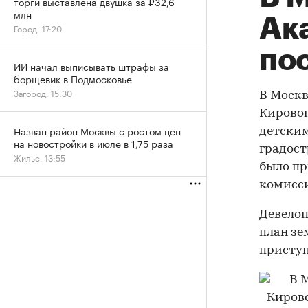
торги выставлена двушка за ₽32,6
млн
Ак
Город, 17:20
по
ИИ начал выписывать штрафы за
борщевик в Подмосковье
Загород, 15:30
В Москв
Кировог
Назван район Москвы с ростом цен
детским
на новостройки в июле в 1,75 раза
градост
Жилье, 13:55
было пр
комисси
Девелоп
план зе
приступ