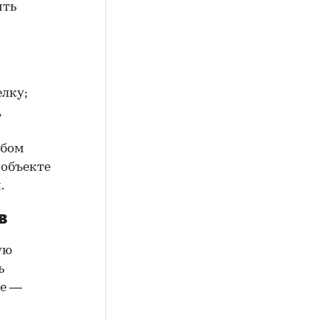
ить
елку;
,
юбом
 объекте
.
в
ую
ь
ие —