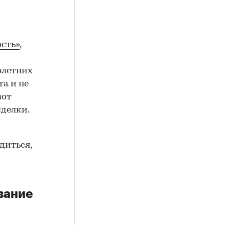
сть»
,
олетних
а и не
вот
сделки.
диться,
вание