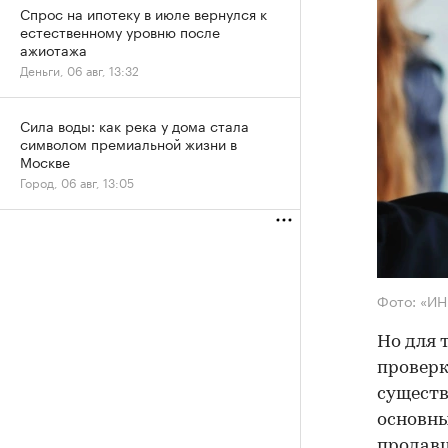
Спрос на ипотеку в июле вернулся к
естественному уровню после
ажиотажа
Деньги, 06 авг, 13:32
Сила воды: как река у дома стала
символом премиальной жизни в
Москве
Город, 06 авг, 13:05
Фото: «И
Но для 
проверк
существ
основны
продав