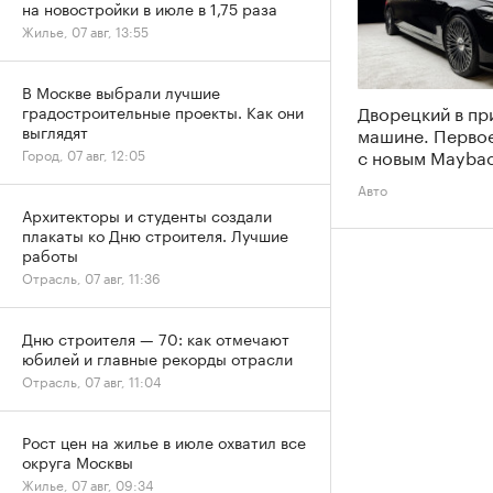
на новостройки в июле в 1,75 раза
Жилье, 07 авг, 13:55
В Москве выбрали лучшие
Дворецкий в пр
градостроительные проекты. Как они
выглядят
машине. Перво
с новым Maybac
Город, 07 авг, 12:05
Авто
Архитекторы и студенты создали
плакаты ко Дню строителя. Лучшие
работы
Отрасль, 07 авг, 11:36
Дню строителя — 70: как отмечают
юбилей и главные рекорды отрасли
Отрасль, 07 авг, 11:04
Рост цен на жилье в июле охватил все
округа Москвы
Жилье, 07 авг, 09:34