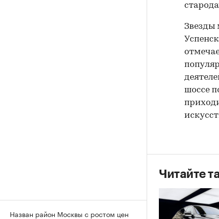
старода
Звезды 
Успенск
отмечае
популяр
деятеле
шоссе п
приходи
искусств
Читайте т
Назван район Москвы с ростом цен