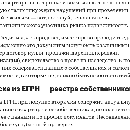
а
квартиры во вторичке
и возможность не пополн
ую статистику жертв нарушений при проведении
й с жильем — вот, пожалуй, основная цель
татистического участника рынка недвижимости.
00:00
/
00:00
бедиться, что продавец имеет право проводить сд
рждающие это документы могут быть различными
р договор купли-продажи, дарения, передачи
изация), свидетельство о праве на наследство. В л
в них содержатся данные о собственниках и самом
мости, в которых не должно быть несоответствий
ка из ЕГРН — реестра собственнико
 ЕГРН при покупке вторички содержит актуальн
цию о квартире и ее собственниках, не поленитес
 ее с данными из прочих документов. Несовпаден
 более углубленной проверке.