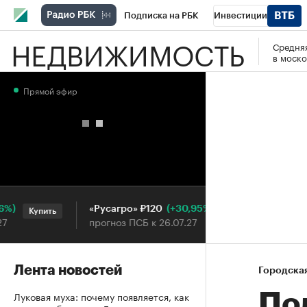
Подписка на РБК
Инвестиции
НЕДВИЖИМОСТЬ
Средняя
РБК Вино
Спорт
Школа управления
в моско
Национальные проекты
Город
Стил
Прямой эфир
Кредитные рейтинги
Франшизы
Га
Проверка контрагентов
Политика
Э
(+30,95%)
«Русагро» ₽120
Ozon ₽
Купить
Купить
прогноз ПСБ к 26.07.27
прогноз
Лента новостей
Городска
Луковая муха: почему появляется, как
По