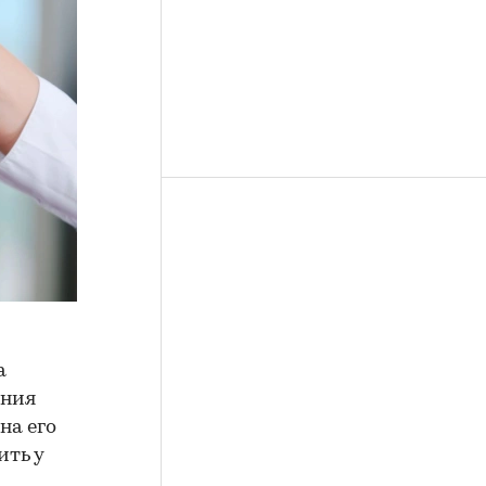
а
ения
на его
ить у