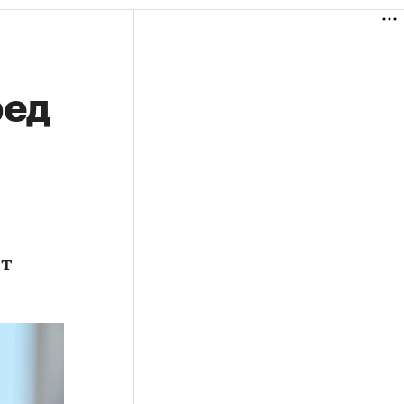
ред
ет