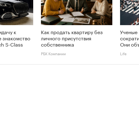
идачу к
Как продать квартиру без
Ученые
е знакомство
личного присутствия
сократи
h S-Class
собственника
Они об
РБК Компании
Life