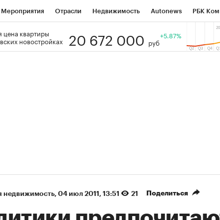
Мероприятия
Отрасли
Недвижимость
Autonews
РБК Ком
20 672 000
 цена квартиры
 РБК
РБК Образование
РБК Курсы
РБК Life
+5.87%
Тренды
Виз
вских новостройках
руб
ь
Крипто
РБК Бизнес-среда
Дискуссионный клуб
Исследо
зета
Спецпроекты СПб
Конференции СПб
Спецпроекты
кономика
Бизнес
Технологии и медиа
Финансы
Рынок на
(+87,06%)
(+32,01%)
5 450
АФК «Система» ₽12
Купить
К
 ПСБ к 29.07.27
прогноз БКС к 15.07.27
Поделиться
я недвижимость
⁠,
04 июл 2011, 13:51
21
литики предпочитаю