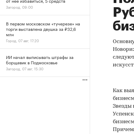
от нее избавиться, 5 средств
Загород, 09:00
Руб
биз
В первом московском «тучерезе» на
торги выставлена двушка за ₽32,6
млн
Город, 07 авг, 17:20
Основну
Новориж
ИИ начал выписывать штрафы за
следуют
борщевик в Подмосковье
искусст
Загород, 07 авг, 15:30
Как выя
бизнесм
Звезды 
Успенск
бизнесм
Причем 