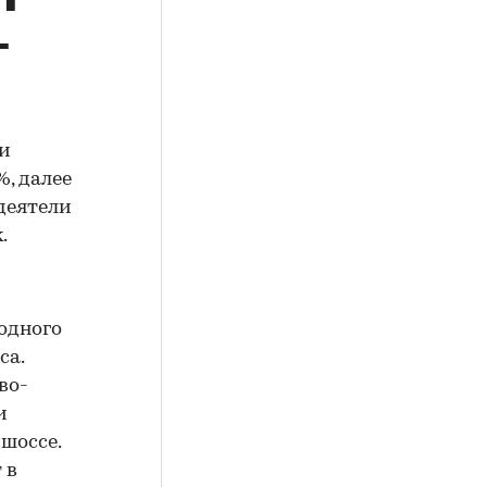
-
 и
, далее
деятели
.
одного
са.
во-
и
шоссе.
 в