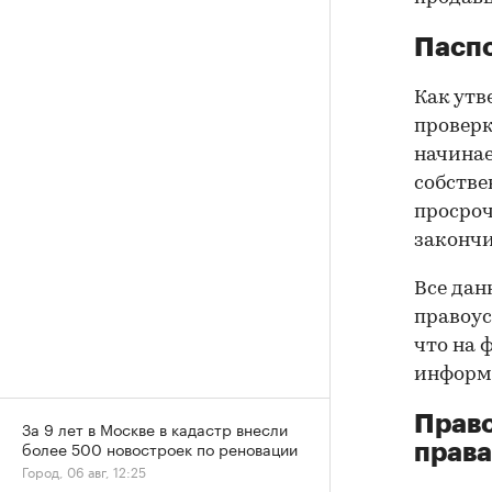
Паспо
Как утв
проверк
начинае
собстве
просроч
закончи
Все дан
правоус
что на 
информа
Прав
За 9 лет в Москве в кадастр внесли
более 500 новостроек по реновации
права
Город, 06 авг, 12:25