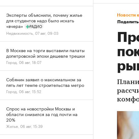
Эксперты объяснили, почему жилье
Новости 
для студентов надо было искать
Поделить
«вчера»
РАДИО
Недвижимость, 07 авг, 09:03
Пр
по
В Москве на торги выставили палаты
допетровской эпохи дешевле трешки
Город, 06 авг, 18:07
ры
Собянин заявил о максимальном за
Плани
пять лет темпе строительства метро
рассч
Город, 06 авг, 15:52
комфо
Спрос на новостройки Москвы и
области снизился за год почти на
20%
Жилье, 06 авг, 15:39