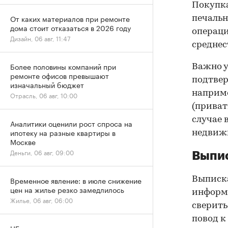
Покупк
От каких материалов при ремонте
печальн
дома стоит отказаться в 2026 году
операци
Дизайн, 06 авг, 11:47
среднес
Более половины компаний при
Важно у
ремонте офисов превышают
подтве
изначальный бюджет
наприме
Отрасль, 06 авг, 10:00
(приват
случае 
Аналитики оценили рост спроса на
ипотеку на разные квартиры в
недвижи
Москве
Деньги, 06 авг, 09:00
Выпис
Выписка
Временное явление: в июле снижение
цен на жилье резко замедлилось
информа
Жилье, 06 авг, 06:00
сверить
повод к