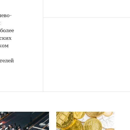
лево-
й
более
еских
ском
телей