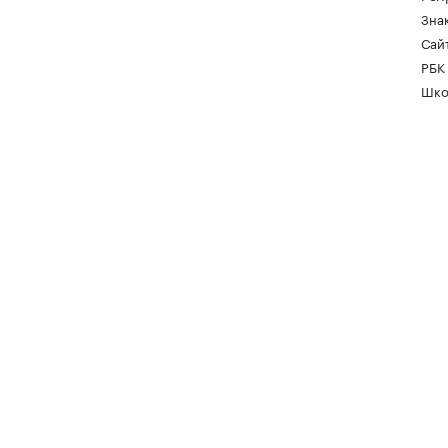
Зна
Сайт
РБК
Шко