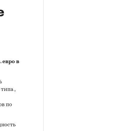
е
 евро в
%
типа ,
ов по
дность