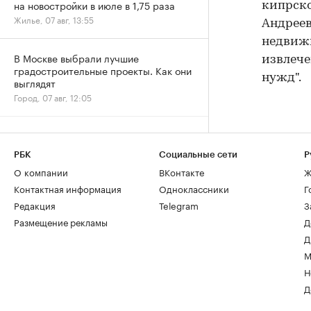
на новостройки в июле в 1,75 раза
кипрско
Жилье, 07 авг, 13:55
Андреев
недвижи
В Москве выбрали лучшие
извлече
градостроительные проекты. Как они
нужд".
выглядят
Город, 07 авг, 12:05
Архитекторы и студенты создали
плакаты ко Дню строителя. Лучшие
РБК
Социальные сети
Р
работы
О компании
ВКонтакте
Ж
Отрасль, 07 авг, 11:36
Контактная информация
Одноклассники
Г
Редакция
Telegram
З
Дню строителя — 70: как отмечают
Размещение рекламы
Д
юбилей и главные рекорды отрасли
Д
Отрасль, 07 авг, 11:04
М
Н
Рост цен на жилье в июле охватил все
Д
округа Москвы
Жилье, 07 авг, 09:34