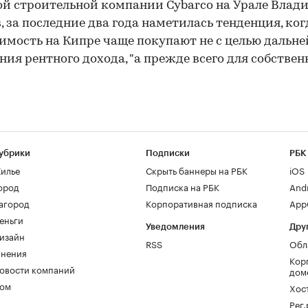
й строительной компании Cybarco на Урале Влад
, за последние два года наметилась тенденция, ког
мость на Кипре чаще покупают не с целью дальн
ния рентного дохода, "а прежде всего для собстве
убрики
Подписки
РБК
илье
Скрыть баннеры на РБК
iOS
ород
Подписка на РБК
And
агород
Корпоративная подписка
AppG
еньги
Уведомления
Дру
изайн
RSS
Обл
нения
Кор
овости компаний
дом
ом
Хос
Рег