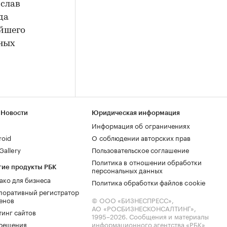
ислав
да
ейшего
нных
 Новости
Юридическая информация
Информация об ограничениях
roid
О соблюдении авторских прав
allery
Пользовательское соглашение
Политика в отношении обработки
гие продукты РБК
персональных данных
ако для бизнеса
Политика обработки файлов cookie
поративный регистратор
енов
© ООО «БИЗНЕСПРЕСС»,
АО «РОСБИЗНЕСКОНСАЛТИНГ»,
тинг сайтов
1995–2026
. Сообщения и материалы
.решения
информационного агентства «РБК»