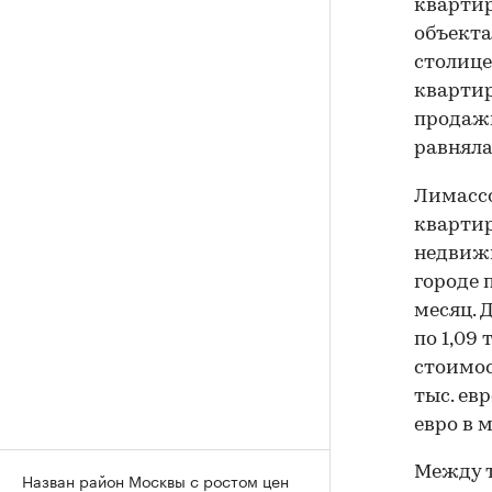
квартир
объект
столице
квартир
продажи
равняла
Лимасс
квартир
недвижи
городе п
месяц. 
по 1,09
стоимос
тыс. ев
евро в м
Между т
Назван район Москвы с ростом цен