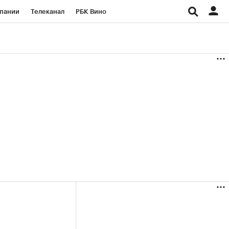
пании
Телеканал
РБК Вино
ациональные проекты
Город
аншизы
Газета
ка
Бизнес