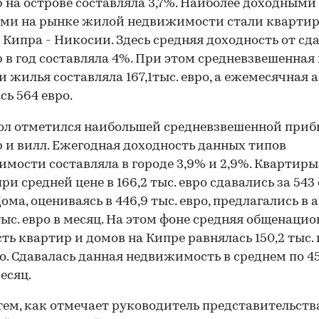
 на острове составляла 3,7%. Наиболее доходными
ами на рынке жилой недвижимости стали квартир
 Кипра - Никосии. Здесь средняя доходность от сд
 в год составляла 4%. При этом средневзвешенная
 жилья составляла 167,1тыс. евро, а ежемесячная 
сь 564 евро.
ол отметился наибольшей средневзвешенной при
 и вилл. Ежегодная доходность данных типов
мости составляла в городе 3,9% и 2,9%. Квартиры
ри средней цене в 166,2 тыс. евро сдавались за 543 
Дома, оцениваясь в 446,9 тыс. евро, предлагались в 
 тыс. евро в месяц. На этом фоне средняя общенаци
ть квартир и домов на Кипре равнялась 150,2 тыс. и
ро. Сдавалась данная недвижимость в среднем по 45
есяц.
ем, как отмечает руководитель представительств