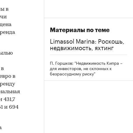
ы в
ачи
 цена
Материалы по теме
аренда
Limassol Marina: Роскошь,
недвижимость, яхтинг
былью
П. Горшков: "Недвижимость Кипра –
для инвесторов, не склонных к
 в
безрассудному риску"
евро в
аренду
ональная
 431,7
1 и 694
а