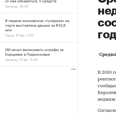
от нее избавиться, 5 средств
Загород, 09:00
не
сос
В первом московском «тучерезе» на
торги выставлена двушка за ₽32,6
млн
го
Город, 07 авг, 17:20
ИИ начал выписывать штрафы за
борщевик в Подмосковье
Средня
Загород, 07 авг, 15:30
В 2010 
рентног
сообщае
Королев
недвижим
Согласн