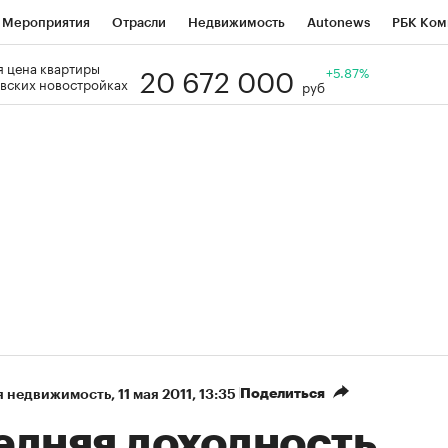
Мероприятия
Отрасли
Недвижимость
Autonews
РБК Ком
20 672 000
 цена квартиры
Образование
РБК Курсы
РБК Life
Тренды
+5.87%
Визионеры
Н
вских новостройках
руб
Дискуссионный клуб
Исследования
Кредитные рейтинги
Фр
Спецпроекты
Проверка контрагентов
Политика
Экономи
к наличной валюты
Поделиться
я недвижимость
⁠,
11 мая 2011, 13:35
едняя доходность