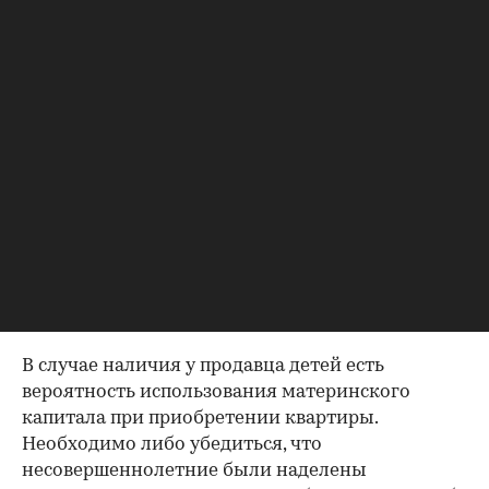
задолженности по коммунальным
платежам
Важно убедиться в отсутствии задолженностей:
до продажи квартиры оплата «коммуналки» —
обязанность прежнего собственника. А как
проверить долги по коммунальным платежам?
Попросите его взять соответствующие справки.
Дата должна быть свежей, сверьте указанные в
них цифры с показаниями счетчиков.
Справка об использовании
маткапитала
В случае наличия у продавца детей есть
вероятность использования материнского
капитала при приобретении квартиры.
Необходимо либо убедиться, что
несовершеннолетние были наделены