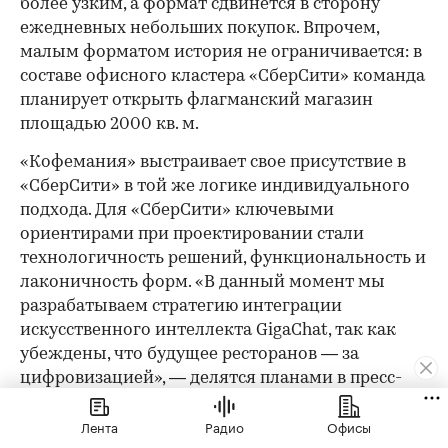
более узким, а формат сдвинется в сторону
ежедневных небольших покупок. Впрочем,
малым форматом история не ограничивается: в
составе офисного кластера «СберСити» команда
планирует открыть флагманский магазин
площадью 2000 кв. м.
«Кофемания» выстраивает свое присутствие в
«СберСити» в той же логике индивидуального
подхода. Для «СберСити» ключевыми
ориентирами при проектировании стали
технологичность решений, функциональность и
лаконичность форм. «В данный момент мы
разрабатываем стратегию интеграции
искусственного интеллекта GigaChat, так как
убеждены, что будущее ресторанов — за
цифровизацией», — делятся планами в пресс-
службе. Открытие в «СберСити» — логичный
Лента
Радио
Офисы
шаг в рамках этой стратегии: сеть уже