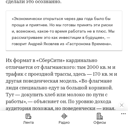
сделали это осознанно.
«Экономически открыться через два года было бы
проще и приятнее. Но мы готовы принять эти риски
и, возможно, какое-то время работать не в плюс. Мы
рассматриваем это как инвестиции в будущее», —
говорит Андрей Яковлев из «Гастронома Времена».
Их формат в «СберСити» кардинально
отличается от флагманского: там 2000 кв. м и
трафик с проездной трассы, здесь — 170 кв. м и
другая поведенческая модель. «Во флагмане
люди специально едут за большой корзиной.
Тут — докупить хлеб или молоко по пути с
работы», — объясняет он. По уровню дохода
аудитория похожая, но поведенчески — иная.
Ключевые «фишки» остаются: качество
Лента
Радио
Офисы
собственного производства, кулинария, готовая