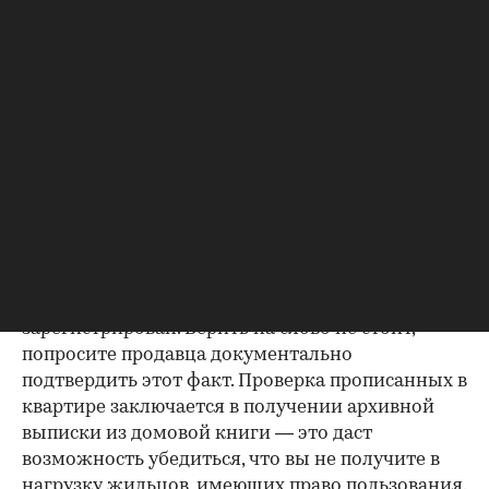
Если жилье приобреталось в браке, необходимо
будет получить согласие второго супруга на
продажу, причем даже если он в
правоустанавливающем документе не числится
владельцем или брак уже расторгнут. Следует
уделить пристальное внимание датам
оформления собственности, заключения и
расторжения брака.
Справка о зарегистрированных
лицах
Идеально, если в жилище никто не
зарегистрирован. Верить на слово не стоит,
попросите продавца документально
подтвердить этот факт. Проверка прописанных в
квартире заключается в получении архивной
выписки из домовой книги — это даст
возможность убедиться, что вы не получите в
нагрузку жильцов, имеющих право пользования.