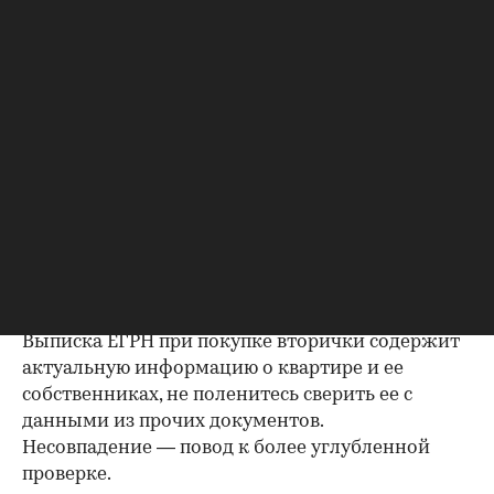
Важно убедиться, что продавец имеет право
проводить сделку; подтверждающие это
документы могут быть различными, например
договор купли-продажи, дарения, передачи
(приватизация), свидетельство о праве на
наследство. В любом случае в них содержатся
данные о собственниках и самом объекте
недвижимости, в которых не должно быть
несоответствий.
Выписка из ЕГРН — реестра
собственников
Выписка ЕГРН при покупке вторички содержит
актуальную информацию о квартире и ее
собственниках, не поленитесь сверить ее с
данными из прочих документов.
Несовпадение — повод к более углубленной
проверке.